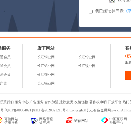
我已阅读并同意
《
站服务
旗下网站
客
05
通会员
长江铜业网
长江铅业网
服务
通会员
长江铝业网
长江镍业网
通会员
长江锌业网
广告
长江锡业网
联系我们
服务中心
广告服务
合作加盟
建议意见
友情链接
著作权申明
开放平台
热门
 闽ICP备09004021 闽ICP备2020021215号-1 Copyright©长江有色金属网cjys.cn All R
可信网站
网络警察
中国互联网
诚信网站
信用评价
提醒您
举报中心