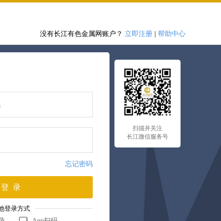
没有长江有色金属网账户？
立即注册
|
帮助中心
扫描并关注
长江微信服务号
忘记密码
登 录
他登录方式
录
App扫码