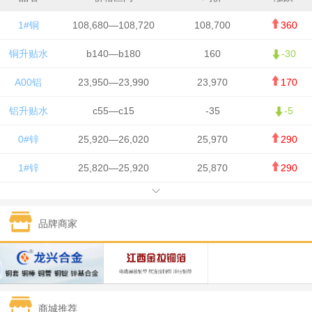
1#铜
108,680—108,720
108,700
360
铜升贴水
b140—b180
160
-30
A00铝
23,950—23,990
23,970
170
铝升贴水
c55—c15
-35
-5
0#锌
25,920—26,020
25,970
290
1#锌
25,820—25,920
25,870
290
1#铅
15,700—15,800
15,750
50
品牌商家
1#锡
434,000—436,000
435,000
-750
1#镍
129,550—130,750
130,150
-1,650
1#白银
15,100—15,110
15,105
-70
商城推荐
钯金
323—325
324
0