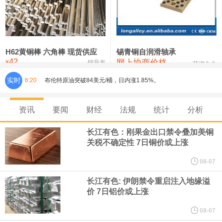
铸造铝合金锭(ZLD104)
24,300—24,500
24,400
200
压铸锌合金锭
26,500—26,700
26,600
250
硫酸镍
32,400—33,800
33,100
0
H62黄铜棒 六角棒 现货供应
锡青铜自润滑轴承
42
网上协商价格
氯化镍
38,300—40,300
39,300
0
¥
锦升发
芜湖合金
实时
6:20
布伦特原油突破84美元/桶，日内涨1.85%。
美联储穆萨莱姆：在最近一次联邦公开市场委员会（FOMC）会议
资讯
要闻
财经
法规
统计
分析
上，我倾向于加息。 通胀维持在目标水平上方的概率有所上升。
长江有色：刚果金出口禁令叠加美铜
关税不确定性 7日铜价或上涨
美联储穆萨莱姆：供给与需求端均出现通胀上行压力，若各类冲击
08-07
消退，通胀有望回落至 2%。 一年后通胀可能企稳于 2.5%‑3% 甚至
长江有色: 伊朗禁令重启注入地缘溢
价 7日铝价或上涨
更高水平。
08-07