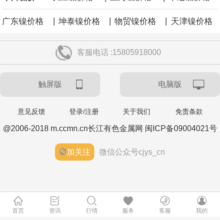
|
|
|
广东镍价格
坤泰镍价格
物贸镍价格
天津镍价格
客服电话 :15805918000
触屏版
电脑版
意见反馈
登录/注册
关于我们
免责条款
@2006-2018 m.ccmn.cn长江有色金属网 闽ICP备09004021号
加关注
微信公众号cjys_cn
首页
资讯
行情
服务
客服
我的