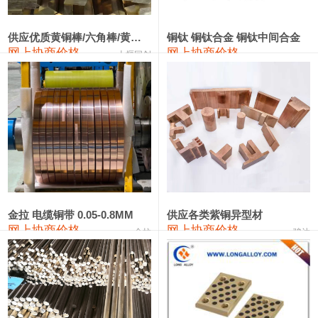
2202#硅
14,100—14,300
14,200
0
金属硅3303#-2202#
10,400—14,200
12,300
0
供应优质黄铜棒/六角棒/黄铜方板
铜钛 铜钛合金 铜钛中间合金
网上协商价格
网上协商价格
十堰同创
金属硅553#-331#
9,400—10,800
10,100
100
漆包线
111,970—115,970
113,970
360
磷铜合金
110,800—117,600
114,200
400
无氧铜丝(硬)
109,710—110,010
109,860
360
R410A专用紫铜管
113,700—113,700
113,700
360
铸造铝合金锭(A356.2)
24,300—24,700
24,500
200
金拉 电缆铜带 0.05-0.8MM
供应各类紫铜异型材
网上协商价格
网上协商价格
金拉
骏达
铸造铝合金锭(A380）
26,300—26,500
26,400
100
铝合金ADC12
24,200—24,400
24,300
100
铸造铝合金锭(ZL102)
24,300—24,500
24,400
200