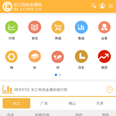
行情
资讯
商城
数据
会展
铜
铝
锌
历史
期货
08月07日
长江
有色金属价格行情
长江
广东
佛山
天津
品名
价格区间
均价
涨跌