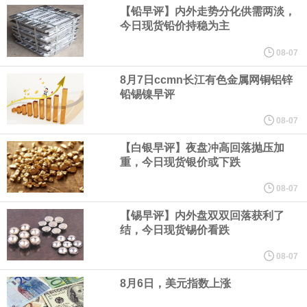
据CME“美联储观察”：美联储到9月维持利率不变的概率为45%，累
【铅早评】内外走势分化供需两淡，
今日现货铅价持稳为主
计加息25个基点的概率为55%。美联储到10月维持利率不变的概率
08-07
为31%，累计加息25个基点的概率为51.9%，累计加息50个基点的
8月7日ccmn长江有色金属网铜铝锌
铅锡镍早评
概率为17.1%。
08-07
【白银早评】夜盘冲高回落抛压加
中国物流与采购联合会今天（7日）公布7月份中国仓储指数。指数
重，今日现货银价或下跌
连续两个月运行在50%以上的扩张区间。总体来看，仓储行业在季
08-07
【锡早评】内外盘双双回落获利了
节性气候和极端天气扰动下仍保持扩张，行业运行具有较强韧性。7
结，今日现货锡价看跌
月份中国仓储指数为50.3%，较上月上升0.1个百分点，连续两个月
08-07
8月6日，美元指数上涨
运行在扩张区间。