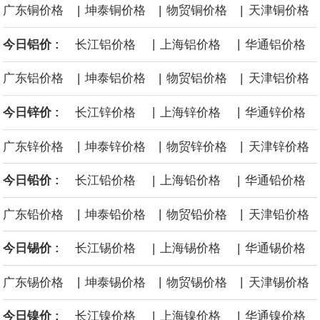
|
|
|
广东铜价格
坤泰铜价格
物贸铜价格
天津铜价格
中国制造与中国品牌正加速扩大在韩国汽车市场的影响力。韩联社4
|
|
今日铝价 :
长江铝价格
上海铝价格
华通铝价格
日报道称，韩国上半年售出的电动汽车中，超1/3为中国制造车型。
|
|
|
广东铝价格
坤泰铝价格
物贸铝价格
天津铝价格
与此同时，中国产汽车在韩国进口车市场中的份额首次超过德国，
|
|
今日锌价 :
长江锌价格
上海锌价格
华通锌价格
成为韩国最大的进口车来源地。
|
|
|
广东锌价格
坤泰锌价格
物贸锌价格
天津锌价格
今年以来，国内钽价跳涨，涨幅接近1.4倍。
|
|
今日铅价 :
长江铅价格
上海铅价格
华通铅价格
阿布扎比国家石油公司物流与服务部：两艘超大型气体运输船将于
|
|
|
广东铅价格
坤泰铅价格
物贸铅价格
天津铅价格
2026年第四季度交付。
|
|
今日锡价 :
长江锡价格
上海锡价格
华通锡价格
|
|
|
广东锡价格
坤泰锡价格
物贸锡价格
天津锡价格
|
|
今日镍价 :
长江镍价格
上海镍价格
华通镍价格