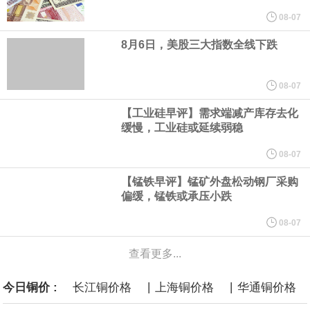
圣路易斯联储行长阿尔伯托·穆萨莱姆表示，由于通胀高于美联储2%
08-07
8月6日，美股三大指数全线下跌
的目标，决策者负担不起在等待可能出现更强劲的生产率增长的同
时、容忍更高通胀的代价。“在这样的背景下，货币政策对基本通胀
08-07
【工业硅早评】需求端减产库存去化
实施有力的约束至关重要，而不是为了追求未来的生产率增长而容
缓慢，工业硅或延续弱稳
忍如今更高的通胀，”穆萨莱姆在为圣保罗一场活动准备的讲稿中表
08-07
【锰铁早评】锰矿外盘松动钢厂采购
示。
偏缓，锰铁或承压小跌
8月6日，伊朗方面公开拟议的霍尔木兹海峡战略管理方案初步文本
08-07
查看更多...
细节，内容包括禁止敌对方面通过海峡等，违反规定者将被处以最
|
|
今日铜价 :
长江铜价格
上海铜价格
华通铜价格
高达货物价值20%的罚款。