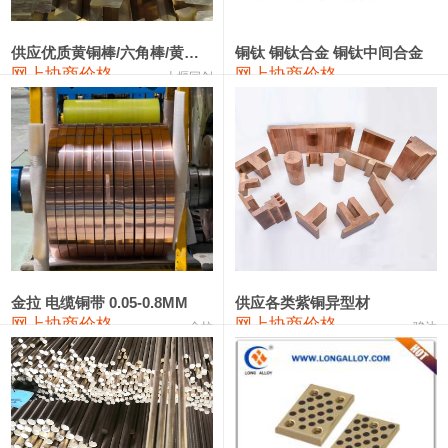
2202#硅
14,100—14,300
14,200
0
金属硅3303#-2202#
10,400—14,200
12,300
0
供应优质黄铜棒/六角棒/黄铜方板
铜钛 铜钛合金 铜钛中间合金
网上协商价格
网上协商价格
十堰同创
金属硅553#-331#
9,400—10,800
10,100
100
漆包线
111,970—115,970
113,970
360
磷铜合金
110,800—117,600
114,200
400
无氧铜丝(硬)
109,710—110,010
109,860
360
R410A专用紫铜管
113,700—113,700
113,700
360
铸造铝合金锭(A356.2)
24,300—24,700
24,500
200
金拉 电缆铜带 0.05-0.8MM
供应各类紫铜异型材
网上协商价格
网上协商价格
金拉
骏达
铸造铝合金锭(A380）
26,300—26,500
26,400
100
铝合金ADC12
24,200—24,400
24,300
100
铸造铝合金锭(ZL102)
24,300—24,500
24,400
200