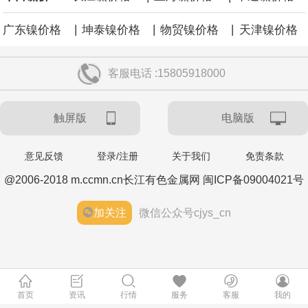
|
|
|
广东镍价格
坤泰镍价格
物贸镍价格
天津镍价格
客服电话 :15805918000
触屏版
电脑版
意见反馈
登录/注册
关于我们
免责条款
@2006-2018 m.ccmn.cn长江有色金属网 闽ICP备09004021号
加关注
微信公众号cjys_cn
首页
资讯
行情
服务
客服
我的