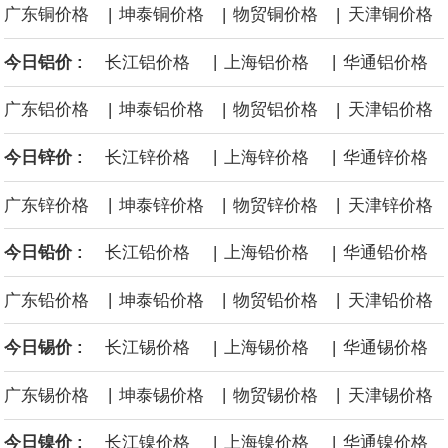
|
|
|
广东铜价格
坤泰铜价格
物贸铜价格
天津铜价格
后续14艘平均每艘约180亿美元。
|
|
今日铝价 :
长江铝价格
上海铝价格
华通铝价格
黄金价格有望录得自今年1月以来最大单周涨幅。油价走弱为金价提
|
|
|
广东铝价格
坤泰铝价格
物贸铝价格
天津铝价格
供支撑，同时投资者正等待美国非农就业数据，以寻找美国利率前
|
|
今日锌价 :
长江锌价格
上海锌价格
华通锌价格
景的线索。StoneX高级分析师马特·辛普森表示，中东和平前景改善
|
|
|
广东锌价格
坤泰锌价格
物贸锌价格
天津锌价格
令市场通胀预期下降，推动黄金价格从此前持续数周、位于4000美
|
|
今日铅价 :
长江铅价格
上海铅价格
华通铅价格
元上方的盘整区间中进一步上涨。
|
|
|
广东铅价格
坤泰铅价格
物贸铅价格
天津铅价格
海力士：龙仁工厂将生产高带宽内存（HBM）及其他下一代动态随
|
|
今日锡价 :
长江锡价格
上海锡价格
华通锡价格
|
|
|
广东锡价格
坤泰锡价格
物贸锡价格
天津锡价格
机存取存储器（DRAM）。
|
|
今日镍价 :
长江镍价格
上海镍价格
华通镍价格