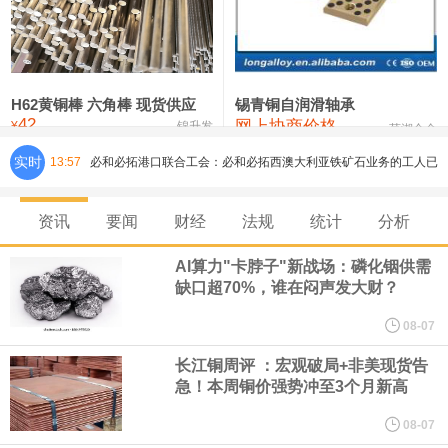
铸造铝合金锭(ZLD104)
24,300—24,500
24,400
200
压铸锌合金锭
26,500—26,700
26,600
250
硫酸镍
32,400—33,800
33,100
0
H62黄铜棒 六角棒 现货供应
锡青铜自润滑轴承
42
网上协商价格
氯化镍
38,300—40,300
39,300
0
¥
锦升发
芜湖合金
必和必拓港口联合工会：必和必拓西澳大利亚铁矿石业务的工人已
实时
13:57
通知，将于8月9日实施24小时停工。
资讯
要闻
财经
法规
统计
分析
8月7日，宇树科技董事长王兴兴网上路演时表示，报告期内，公司
AI算力"卡脖子"新战场：磷化铟供需
缺口超70%，谁在闷声发大财？
研发费用金额分别为4,995.18万元、7,001.70万元、14,496.56万
08-07
元，最近3年复合增长率达70.36%，呈快速增长趋势，并形成多项
长江铜周评 ：宏观破局+非美现货告
急！本周铜价强势冲至3个月新高
核心技术和知识产权。截至2026年1月31日，公司拥有262项专利权
08-07
（含境内发明专利20项）。