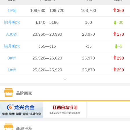
1#铜
108,680—108,720
108,700
360
铜升贴水
b140—b180
160
-30
A00铝
23,950—23,990
23,970
170
铝升贴水
c55—c15
-35
-5
0#锌
25,920—26,020
25,970
290
1#锌
25,820—25,920
25,870
290
1#铅
15,700—15,800
15,750
50
品牌商家
1#锡
434,000—436,000
435,000
-750
1#镍
129,550—130,750
130,150
-1,650
1#白银
15,100—15,110
15,105
-70
商城推荐
钯金
323—325
324
0