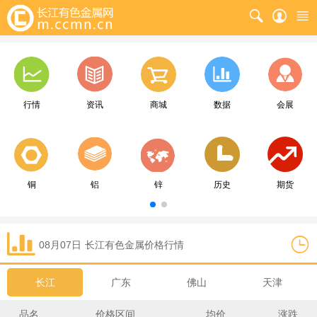
行情
资讯
商城
数据
会展
铜
铝
锌
历史
期货
08月07日
长江
有色金属价格行情
长江
广东
佛山
天津
品名
价格区间
均价
涨跌