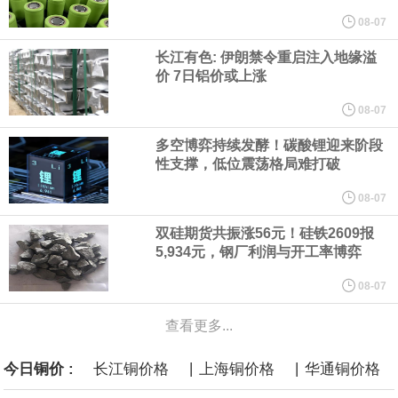
08-07
言”，他对赫格塞思所做的工作“非常满意”。
长江有色: 伊朗禁令重启注入地缘溢
价 7日铝价或上涨
纽约期银突破64美元/盎司，日内涨3.91%。
08-07
据报道，威刚近日在法说会上表示，在需求增加、价格走高及货源
多空博弈持续发酵！碳酸锂迎来阶段
性支撑，低位震荡格局难打破
稳定的三大有利因素带动下，预期第3季度营运将优于第2季度，并
08-07
进一步扩大全年营运成果。
双硅期货共振涨56元！硅铁2609报
5,934元，钢厂利润与开工率博弈
美国国会预算办公室（CBO）于当地时间5日发布报告称，美国海军
08-07
计划建造的15艘核动力“特朗普级”（Trump-class）战列舰，从研发
查看更多...
到采购的总费用可能高达2750亿美元，为美国有史以来最昂贵的水
|
|
今日铜价 :
长江铜价格
上海铜价格
华通铜价格
面战舰项目之一。 根据CBO的初步估算，首舰造价约234亿美元，