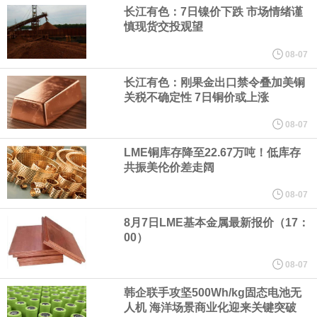
长江有色：7日镍价下跌 市场情绪谨
慎现货交投观望
纽约期银日内涨4%，现报64.08美元/盎司。
08-07
宇树科技董事长、总经理兼首席技术官王兴兴在网上路演时表示，
长江有色：刚果金出口禁令叠加美铜
关税不确定性 7日铜价或上涨
经过多年研发创新和技术积累，公司逐步形成了包括一体化关节集
08-07
成技术、高紧凑度机器人身体集成技术、机器人激光雷达全自研核
LME铜库存降至22.67万吨！低库存
共振美伦价差走阔
心技术等多项已商业化应用的核心技术并已应用于公司的高性能通
08-07
用人形机器人、四足机器人等产品。
8月7日LME基本金属最新报价（17：
00）
美国总统特朗普6日否认他对国防部长赫格塞思不满，称对赫格塞思
08-07
所做的工作“非常满意”。特朗普在社交媒体上发帖称，一些媒体有关
韩企联手攻坚500Wh/kg固态电池无
人机 海洋场景商业化迎来关键突破
他与赫格塞思就弹药短缺问题发生冲突的报道是“完全没有根据的谣