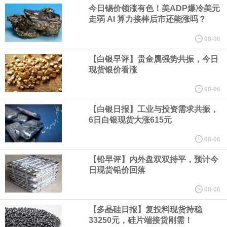
今日锡价领涨有色！美ADP爆冷美元
走弱 AI 算力接棒后市还能涨吗？
环保人士的反对声浪持续高涨，给这家美国科技巨头总规模 150 亿
08-06
美元的项目制造重重阻碍
【白银早评】贵金属强势共振，今日
现货银价看涨
欧股开盘涨跌不一，德国DAX指数跌0.29%，英国富时100指数涨
08-06
0.08%，法国CAC40指数涨0.03%，欧洲斯托克50指数跌0.15%，
【白银日报】工业与投资需求共振，
6日白银现货大涨615元
意大利富时MIB指数跌0.18%。
08-06
LME伦镍日内跌超3.00%，现报16574.100美元/吨。
【铅早评】内外盘双双持平，预计今
日现货铅价回落
瑞士7月季调后失业率 3.1%，预期 3.1%，前值 3.1%。瑞士7月未
08-06
季调失业率 3%，预期 3%，前值 2.9%。
【多晶硅日报】复投料现货持稳
33250元，硅片端接货刚需！