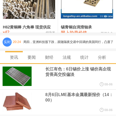
铸造铝合金锭(ZLD104)
24,100—24,300
24,200
100
压铸锌合金锭
26,250—26,450
26,350
500
硫酸镍
32,400—33,800
33,100
0
H62黄铜棒 六角棒 现货供应
锡青铜自润滑轴承
42
网上协商价格
氯化镍
38,300—40,300
39,300
0
¥
锦升发
芜湖合金
周四，亚洲科技股下跌，跟随隔夜交易中回调的美国同行，凸显了
实时
20:24
全球科技股波动性的加剧。 日本市场中，软银股价收盘下跌4.4%，
资讯
要闻
财经
法规
统计
分析
芯片设备制造商东京电子股价下跌近6%，日本存储芯片制造商铠侠
长江有色：6日锡价上涨 锡价高企现
货畏高交投偏淡
股价下跌超过10%。
08-06
WPP股价料创1992年以来最大单日涨幅，上涨25%至11个月高位。
8月6日LME基本金属最新报价（14：
00）
谷歌规划的印度数据中心枢纽建设工作正在如火如荼推进，项目所
08-06
在地上方的山坡已经被开挖，露出赤红土层，并修出层层台地。但