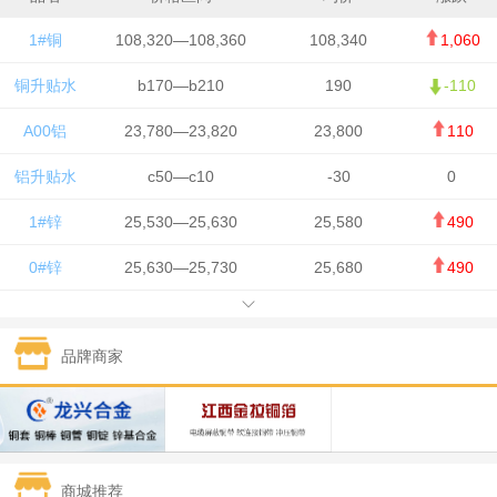
1#铜
108,320—108,360
108,340
1,060
铜升贴水
b170—b210
190
-110
A00铝
23,780—23,820
23,800
110
铝升贴水
c50—c10
-30
0
1#锌
25,530—25,630
25,580
490
0#锌
25,630—25,730
25,680
490
1#铅
15,650—15,750
15,700
-50
品牌商家
1#锡
434,750—436,750
435,750
7,000
1#镍
131,200—132,400
131,800
850
1#白银
15,170—15,180
15,175
615
商城推荐
钯金
323—325
324
5