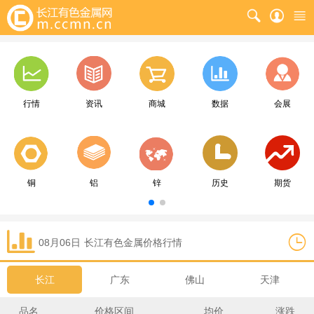
行情
资讯
商城
数据
会展
铜
铝
锌
历史
期货
08月06日
长江
有色金属价格行情
长江
广东
佛山
天津
品名
价格区间
均价
涨跌