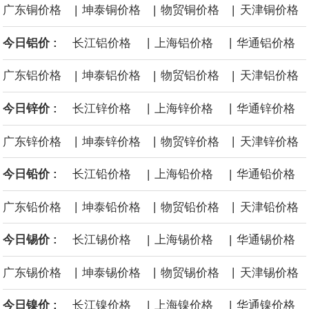
高50%。
|
|
|
广东铜价格
坤泰铜价格
物贸铜价格
天津铜价格
芝加哥期权交易所全球市场公司（CBOE GLOBAL MARKETS
|
|
今日铝价 :
长江铝价格
上海铝价格
华通铝价格
INC）：CBOE 欧洲清算所将于 8 月 24 日起，将证券融资交易清算
|
|
|
广东铝价格
坤泰铝价格
物贸铝价格
天津铝价格
业务拓展至固定收益品类。
|
|
今日锌价 :
长江锌价格
上海锌价格
华通锌价格
|
|
|
广东锌价格
坤泰锌价格
物贸锌价格
天津锌价格
|
|
今日铅价 :
长江铅价格
上海铅价格
华通铅价格
|
|
|
广东铅价格
坤泰铅价格
物贸铅价格
天津铅价格
|
|
今日锡价 :
长江锡价格
上海锡价格
华通锡价格
|
|
|
广东锡价格
坤泰锡价格
物贸锡价格
天津锡价格
|
|
今日镍价 :
长江镍价格
上海镍价格
华通镍价格