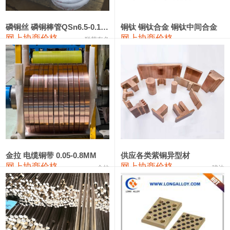
441#硅
9,500—9,700
9,600
0
金属硅553#-331#
9,300—10,700
10,000
0
磷铜丝 磷铜棒管QSn6.5-0.1 7-0.2 8-0.3
铜钛 铜钛合金 铜钛中间合金
网上协商价格
网上协商价格
联荣有色
金属硅3303#-2202#
10,400—14,200
12,300
0
漆包线
111,610—115,610
113,610
1,060
磷铜合金
110,400—117,200
113,800
1,050
无氧铜丝(硬)
109,350—109,650
109,500
1,060
R410A专用紫铜管
113,340—113,340
113,340
1,060
铸造铝合金锭(A356.2)
24,100—24,500
24,300
100
金拉 电缆铜带 0.05-0.8MM
供应各类紫铜异型材
网上协商价格
网上协商价格
金拉
骏达
铸造铝合金锭(A380）
26,200—26,400
26,300
100
铝合金ADC12
24,100—24,300
24,200
100
铸造铝合金锭(ZL102)
24,100—24,300
24,200
100