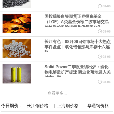
商品期货收盘，黄金连续涨3.44%，焦炭连续涨2.72%，铁矿石连续
08-06
涨2.64%，镍连续跌2.62%，白银连续涨2.61%。
国投瑞银白银期货证券投资基金
（LOF）A类基金份额二级市场交易
沙特下调了对亚洲的主要原油价格，与此同时，各方正就一项旨在
价格溢价风险提示及停复牌公告
08-06
缓解霍尔木兹海峡航运压力的协议进行谈判。尽管胡塞武装的威胁
长江有色：08月06日铝市场十大热点
事件盘点｜氧化铝领涨与库存十六连
危及了经由红海向东运输原油的替代路线，但沙特方面仍下调了价
降
08-06
格。
Solid Power二季度业绩出炉：硫化
物电解质扩产提速 商业化落地进入关
美国国会预算办公室5日发布的报告估算，美国总统特朗普要求打造
键窗口期
08-06
的海军全新核动力“黄金舰队”可能需要在今后数十年间支出约2750
查看更多...
亿美元。其中，首艘“特朗普级”战列舰“无畏”号预估造价比原来至少
|
|
今日铜价 :
长江铜价格
上海铜价格
华通铜价格