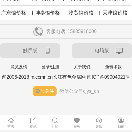
|
|
|
广东镍价格
坤泰镍价格
物贸镍价格
天津镍价格
客服电话 :15805918000
触屏版
电脑版
意见反馈
登录/注册
关于我们
免责条款
@2006-2018 m.ccmn.cn长江有色金属网 闽ICP备09004021号
加关注
微信公众号cjys_cn
首页
资讯
行情
服务
客服
我的