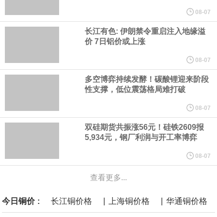
纽约期银突破64美元/盎司，日内涨3.91%。
08-07
长江有色: 伊朗禁令重启注入地缘溢
据报道，威刚近日在法说会上表示，在需求增加、价格走高及货源
价 7日铝价或上涨
稳定的三大有利因素带动下，预期第3季度营运将优于第2季度，并
08-07
多空博弈持续发酵！碳酸锂迎来阶段
进一步扩大全年营运成果。
性支撑，低位震荡格局难打破
美国国会预算办公室（CBO）于当地时间5日发布报告称，美国海军
08-07
双硅期货共振涨56元！硅铁2609报
计划建造的15艘核动力“特朗普级”（Trump-class）战列舰，从研发
5,934元，钢厂利润与开工率博弈
到采购的总费用可能高达2750亿美元，为美国有史以来最昂贵的水
08-07
面战舰项目之一。 根据CBO的初步估算，首舰造价约234亿美元，
查看更多...
|
|
今日铜价 :
长江铜价格
上海铜价格
华通铜价格
后续14艘平均每艘约180亿美元。