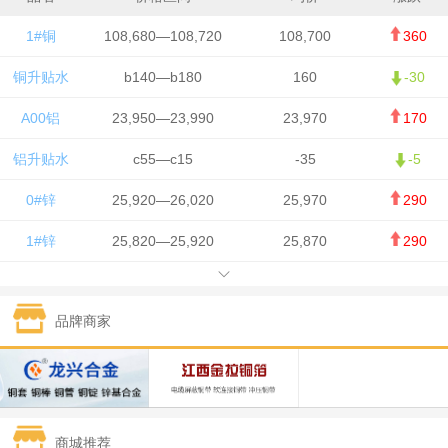
1#铜
108,680—108,720
108,700
360
铜升贴水
b140—b180
160
-30
A00铝
23,950—23,990
23,970
170
铝升贴水
c55—c15
-35
-5
0#锌
25,920—26,020
25,970
290
1#锌
25,820—25,920
25,870
290
1#铅
15,700—15,800
15,750
50
品牌商家
1#锡
434,000—436,000
435,000
-750
1#镍
129,550—130,750
130,150
-1,650
1#白银
15,100—15,110
15,105
-70
商城推荐
钯金
323—325
324
0