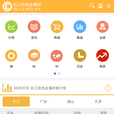
行情
资讯
商城
数据
会展
铜
铝
锌
历史
期货
08月07日
长江
有色金属价格行情
长江
广东
佛山
天津
品名
价格区间
均价
涨跌