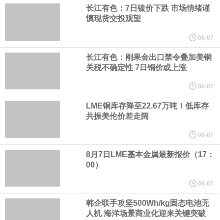
宇树科技董事长、总经理兼首席技术官王兴兴在网上路演时表示，
长江有色：7日镍价下跌 市场情绪谨
慎现货交投观望
经过多年研发创新和技术积累，公司逐步形成了包括一体化关节集
08-07
成技术、高紧凑度机器人身体集成技术、机器人激光雷达全自研核
长江有色：刚果金出口禁令叠加美铜
关税不确定性 7日铜价或上涨
心技术等多项已商业化应用的核心技术并已应用于公司的高性能通
08-07
用人形机器人、四足机器人等产品。
LME铜库存降至22.67万吨！低库存
共振美伦价差走阔
美国总统特朗普6日否认他对国防部长赫格塞思不满，称对赫格塞思
08-07
所做的工作“非常满意”。特朗普在社交媒体上发帖称，一些媒体有关
8月7日LME基本金属最新报价（17：
00）
他与赫格塞思就弹药短缺问题发生冲突的报道是“完全没有根据的谣
08-07
言”，他对赫格塞思所做的工作“非常满意”。
韩企联手攻坚500Wh/kg固态电池无
人机 海洋场景商业化迎来关键突破