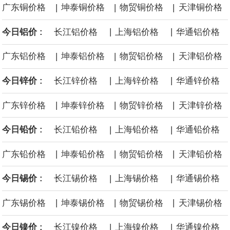
|
|
|
广东铜价格
坤泰铜价格
物贸铜价格
天津铜价格
黄金价格有望录得自今年1月以来最大单周涨幅。油价走弱为金价提
|
|
今日铝价 :
长江铝价格
上海铝价格
华通铝价格
供支撑，同时投资者正等待美国非农就业数据，以寻找美国利率前
|
|
|
广东铝价格
坤泰铝价格
物贸铝价格
天津铝价格
景的线索。StoneX高级分析师马特·辛普森表示，中东和平前景改善
|
|
今日锌价 :
长江锌价格
上海锌价格
华通锌价格
令市场通胀预期下降，推动黄金价格从此前持续数周、位于4000美
|
|
|
广东锌价格
坤泰锌价格
物贸锌价格
天津锌价格
元上方的盘整区间中进一步上涨。
|
|
今日铅价 :
长江铅价格
上海铅价格
华通铅价格
海力士：龙仁工厂将生产高带宽内存（HBM）及其他下一代动态随
|
|
|
广东铅价格
坤泰铅价格
物贸铅价格
天津铅价格
机存取存储器（DRAM）。
|
|
今日锡价 :
长江锡价格
上海锡价格
华通锡价格
必和必拓港口联合工会：必和必拓西澳大利亚铁矿石业务的工人已
|
|
|
广东锡价格
坤泰锡价格
物贸锡价格
天津锡价格
通知，将于8月9日实施24小时停工。
|
|
今日镍价 :
长江镍价格
上海镍价格
华通镍价格