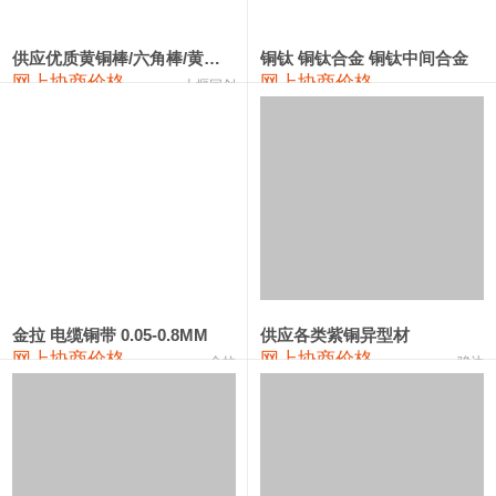
2202#硅
14,100—14,300
14,200
0
金属硅3303#-2202#
10,400—14,200
12,300
0
供应优质黄铜棒/六角棒/黄铜方板
铜钛 铜钛合金 铜钛中间合金
网上协商价格
网上协商价格
十堰同创
金属硅553#-331#
9,400—10,800
10,100
100
漆包线
111,970—115,970
113,970
360
磷铜合金
110,800—117,600
114,200
400
无氧铜丝(硬)
109,710—110,010
109,860
360
R410A专用紫铜管
113,700—113,700
113,700
360
铸造铝合金锭(A356.2)
24,300—24,700
24,500
200
金拉 电缆铜带 0.05-0.8MM
供应各类紫铜异型材
网上协商价格
网上协商价格
金拉
骏达
铸造铝合金锭(A380）
26,300—26,500
26,400
100
铝合金ADC12
24,200—24,400
24,300
100
铸造铝合金锭(ZL102)
24,300—24,500
24,400
200