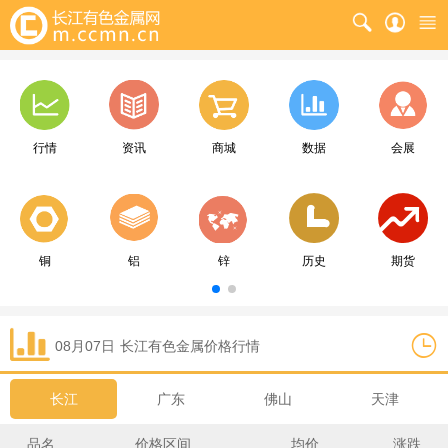
行情
资讯
商城
数据
会展
铜
铝
锌
历史
期货
08月07日
长江
有色金属价格行情
长江
广东
佛山
天津
品名
价格区间
均价
涨跌