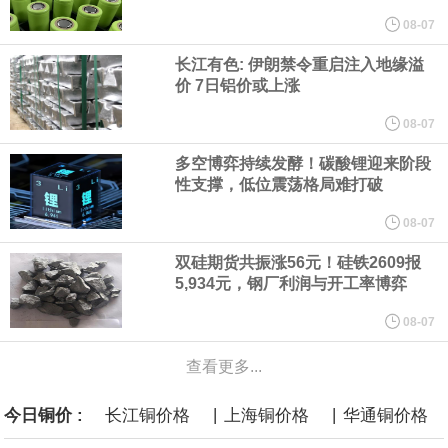
他与赫格塞思就弹药短缺问题发生冲突的报道是“完全没有根据的谣
08-07
长江有色: 伊朗禁令重启注入地缘溢
言”，他对赫格塞思所做的工作“非常满意”。
价 7日铝价或上涨
纽约期银突破64美元/盎司，日内涨3.91%。
08-07
多空博弈持续发酵！碳酸锂迎来阶段
据报道，威刚近日在法说会上表示，在需求增加、价格走高及货源
性支撑，低位震荡格局难打破
稳定的三大有利因素带动下，预期第3季度营运将优于第2季度，并
08-07
双硅期货共振涨56元！硅铁2609报
进一步扩大全年营运成果。
5,934元，钢厂利润与开工率博弈
美国国会预算办公室（CBO）于当地时间5日发布报告称，美国海军
08-07
查看更多...
计划建造的15艘核动力“特朗普级”（Trump-class）战列舰，从研发
|
|
今日铜价 :
长江铜价格
上海铜价格
华通铜价格
到采购的总费用可能高达2750亿美元，为美国有史以来最昂贵的水