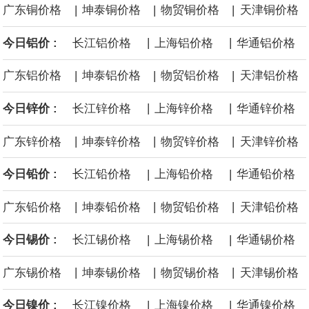
|
|
|
广东铜价格
坤泰铜价格
物贸铜价格
天津铜价格
面战舰项目之一。 根据CBO的初步估算，首舰造价约234亿美元，
|
|
今日铝价 :
长江铝价格
上海铝价格
华通铝价格
后续14艘平均每艘约180亿美元。
|
|
|
广东铝价格
坤泰铝价格
物贸铝价格
天津铝价格
黄金价格有望录得自今年1月以来最大单周涨幅。油价走弱为金价提
|
|
今日锌价 :
长江锌价格
上海锌价格
华通锌价格
供支撑，同时投资者正等待美国非农就业数据，以寻找美国利率前
|
|
|
广东锌价格
坤泰锌价格
物贸锌价格
天津锌价格
景的线索。StoneX高级分析师马特·辛普森表示，中东和平前景改善
|
|
今日铅价 :
长江铅价格
上海铅价格
华通铅价格
令市场通胀预期下降，推动黄金价格从此前持续数周、位于4000美
|
|
|
广东铅价格
坤泰铅价格
物贸铅价格
天津铅价格
元上方的盘整区间中进一步上涨。
|
|
今日锡价 :
长江锡价格
上海锡价格
华通锡价格
海力士：龙仁工厂将生产高带宽内存（HBM）及其他下一代动态随
|
|
|
广东锡价格
坤泰锡价格
物贸锡价格
天津锡价格
机存取存储器（DRAM）。
|
|
今日镍价 :
长江镍价格
上海镍价格
华通镍价格