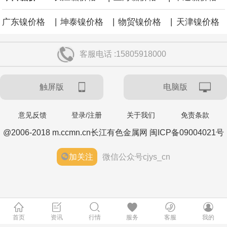
|
|
|
广东镍价格
坤泰镍价格
物贸镍价格
天津镍价格
客服电话 :15805918000
触屏版
电脑版
意见反馈
登录/注册
关于我们
免责条款
@2006-2018 m.ccmn.cn长江有色金属网 闽ICP备09004021号
加关注
微信公众号cjys_cn
首页
资讯
行情
服务
客服
我的