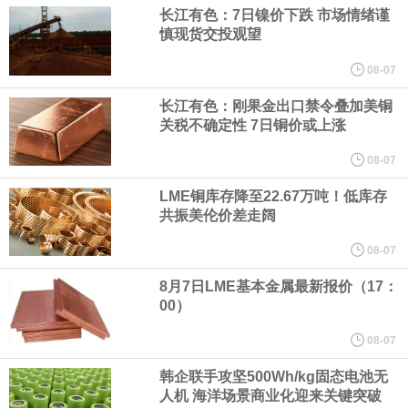
（含境内发明专利20项）。
长江有色：7日镍价下跌 市场情绪谨
慎现货交投观望
纽约期银日内涨4%，现报64.08美元/盎司。
08-07
宇树科技董事长、总经理兼首席技术官王兴兴在网上路演时表示，
长江有色：刚果金出口禁令叠加美铜
关税不确定性 7日铜价或上涨
经过多年研发创新和技术积累，公司逐步形成了包括一体化关节集
08-07
LME铜库存降至22.67万吨！低库存
成技术、高紧凑度机器人身体集成技术、机器人激光雷达全自研核
共振美伦价差走阔
心技术等多项已商业化应用的核心技术并已应用于公司的高性能通
08-07
8月7日LME基本金属最新报价（17：
用人形机器人、四足机器人等产品。
00）
美国总统特朗普6日否认他对国防部长赫格塞思不满，称对赫格塞思
08-07
韩企联手攻坚500Wh/kg固态电池无
所做的工作“非常满意”。特朗普在社交媒体上发帖称，一些媒体有关
人机 海洋场景商业化迎来关键突破