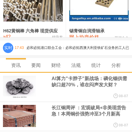
铸造铝合金锭(ZLD104)
24,300—24,500
24,400
200
压铸锌合金锭
26,500—26,700
26,600
250
硫酸镍
32,400—33,800
33,100
0
H62黄铜棒 六角棒 现货供应
锡青铜自润滑轴承
42
网上协商价格
氯化镍
38,300—40,300
39,300
0
¥
锦升发
芜湖合金
实时
17:43
必和必拓港口联合工会：必和必拓西澳大利亚铁矿石业务的工人已
通知，将于8月9日实施24小时停工。
资讯
要闻
财经
法规
统计
分析
8月7日，宇树科技董事长王兴兴网上路演时表示，报告期内，公司
AI算力"卡脖子"新战场：磷化铟供需
缺口超70%，谁在闷声发大财？
研发费用金额分别为4,995.18万元、7,001.70万元、14,496.56万
08-07
元，最近3年复合增长率达70.36%，呈快速增长趋势，并形成多项
长江铜周评 ：宏观破局+非美现货告
急！本周铜价强势冲至3个月新高
核心技术和知识产权。截至2026年1月31日，公司拥有262项专利权
08-07