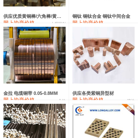
2202#硅
14,100—14,300
14,200
0
金属硅3303#-2202#
10,400—14,200
12,300
0
供应优质黄铜棒/六角棒/黄铜方板
铜钛 铜钛合金 铜钛中间合金
网上协商价格
网上协商价格
十堰同创
金属硅553#-331#
9,400—10,800
10,100
100
漆包线
111,970—115,970
113,970
360
磷铜合金
110,800—117,600
114,200
400
无氧铜丝(硬)
109,710—110,010
109,860
360
R410A专用紫铜管
113,700—113,700
113,700
360
铸造铝合金锭(A356.2)
24,300—24,700
24,500
200
金拉 电缆铜带 0.05-0.8MM
供应各类紫铜异型材
网上协商价格
网上协商价格
金拉
骏达
铸造铝合金锭(A380）
26,300—26,500
26,400
100
铝合金ADC12
24,200—24,400
24,300
100
铸造铝合金锭(ZL102)
24,300—24,500
24,400
200