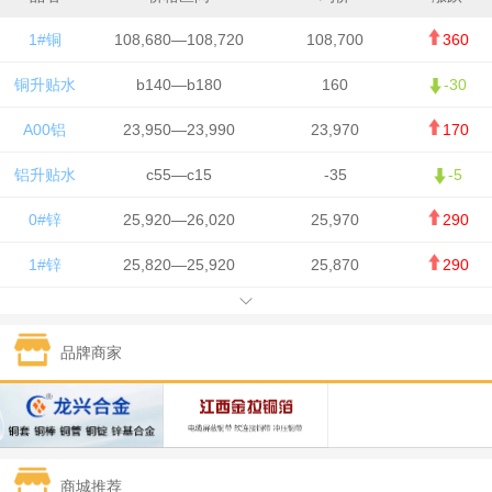
1#铜
108,680—108,720
108,700
360
铜升贴水
b140—b180
160
-30
A00铝
23,950—23,990
23,970
170
铝升贴水
c55—c15
-35
-5
0#锌
25,920—26,020
25,970
290
1#锌
25,820—25,920
25,870
290
1#铅
15,700—15,800
15,750
50
品牌商家
1#锡
434,000—436,000
435,000
-750
1#镍
129,550—130,750
130,150
-1,650
1#白银
15,100—15,110
15,105
-70
商城推荐
钯金
323—325
324
0