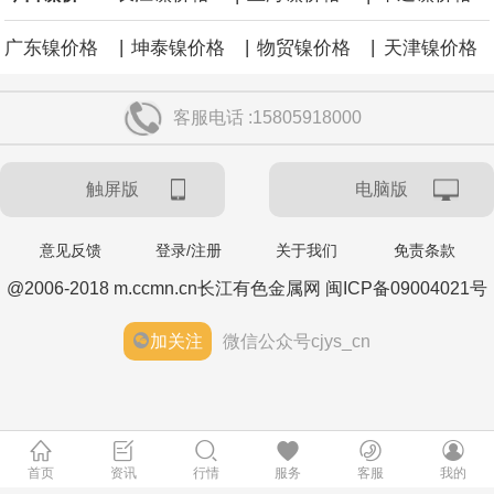
|
|
|
广东镍价格
坤泰镍价格
物贸镍价格
天津镍价格
客服电话 :15805918000
触屏版
电脑版
意见反馈
登录/注册
关于我们
免责条款
@2006-2018 m.ccmn.cn长江有色金属网 闽ICP备09004021号
加关注
微信公众号cjys_cn
首页
资讯
行情
服务
客服
我的