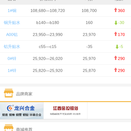
1#铜
108,680—108,720
108,700
360
铜升贴水
b140—b180
160
-30
A00铝
23,950—23,990
23,970
170
铝升贴水
c55—c15
-35
-5
0#锌
25,920—26,020
25,970
290
1#锌
25,820—25,920
25,870
290
1#铅
15,700—15,800
15,750
50
品牌商家
1#锡
434,000—436,000
435,000
-750
1#镍
129,550—130,750
130,150
-1,650
1#白银
15,100—15,110
15,105
-70
商城推荐
钯金
323—325
324
0