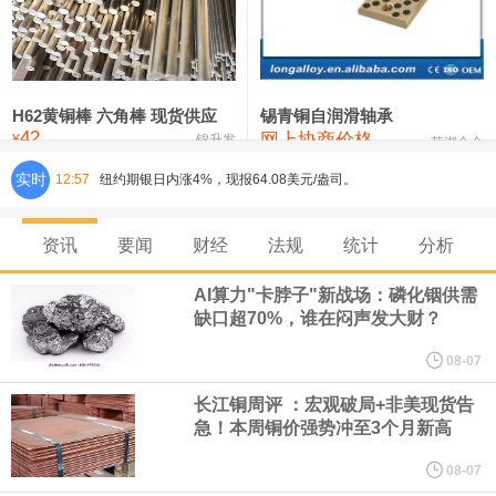
铸造铝合金锭(ZLD104)
24,300—24,500
24,400
200
压铸锌合金锭
26,500—26,700
26,600
250
硫酸镍
32,400—33,800
33,100
0
H62黄铜棒 六角棒 现货供应
锡青铜自润滑轴承
42
网上协商价格
氯化镍
38,300—40,300
39,300
0
¥
锦升发
芜湖合金
纽约期银日内涨4%，现报64.08美元/盎司。
实时
12:57
宇树科技董事长、总经理兼首席技术官王兴兴在网上路演时表示，
资讯
要闻
财经
法规
统计
分析
经过多年研发创新和技术积累，公司逐步形成了包括一体化关节集
AI算力"卡脖子"新战场：磷化铟供需
缺口超70%，谁在闷声发大财？
成技术、高紧凑度机器人身体集成技术、机器人激光雷达全自研核
08-07
心技术等多项已商业化应用的核心技术并已应用于公司的高性能通
长江铜周评 ：宏观破局+非美现货告
急！本周铜价强势冲至3个月新高
用人形机器人、四足机器人等产品。
08-07