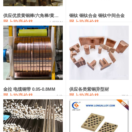
2202#硅
14,100—14,300
14,200
0
金属硅3303#-2202#
10,400—14,200
12,300
0
供应优质黄铜棒/六角棒/黄铜方板
铜钛 铜钛合金 铜钛中间合金
网上协商价格
网上协商价格
十堰同创
金属硅553#-331#
9,400—10,800
10,100
100
漆包线
111,970—115,970
113,970
360
磷铜合金
110,800—117,600
114,200
400
无氧铜丝(硬)
109,710—110,010
109,860
360
R410A专用紫铜管
113,700—113,700
113,700
360
铸造铝合金锭(A356.2)
24,300—24,700
24,500
200
金拉 电缆铜带 0.05-0.8MM
供应各类紫铜异型材
网上协商价格
网上协商价格
金拉
骏达
铸造铝合金锭(A380）
26,300—26,500
26,400
100
铝合金ADC12
24,200—24,400
24,300
100
铸造铝合金锭(ZL102)
24,300—24,500
24,400
200