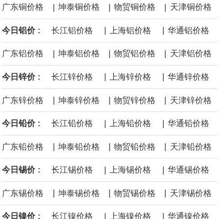
|
|
|
广东铜价格
坤泰铜价格
物贸铜价格
天津铜价格
海力士：龙仁工厂将生产高带宽内存（HBM）及其他下一代动态随
|
|
今日铝价 :
长江铝价格
上海铝价格
华通铝价格
机存取存储器（DRAM）。
|
|
|
广东铝价格
坤泰铝价格
物贸铝价格
天津铝价格
必和必拓港口联合工会：必和必拓西澳大利亚铁矿石业务的工人已
|
|
今日锌价 :
长江锌价格
上海锌价格
华通锌价格
通知，将于8月9日实施24小时停工。
|
|
|
广东锌价格
坤泰锌价格
物贸锌价格
天津锌价格
8月7日，宇树科技董事长王兴兴网上路演时表示，报告期内，公司
|
|
今日铅价 :
长江铅价格
上海铅价格
华通铅价格
研发费用金额分别为4,995.18万元、7,001.70万元、14,496.56万
|
|
|
广东铅价格
坤泰铅价格
物贸铅价格
天津铅价格
元，最近3年复合增长率达70.36%，呈快速增长趋势，并形成多项
|
|
今日锡价 :
长江锡价格
上海锡价格
华通锡价格
核心技术和知识产权。截至2026年1月31日，公司拥有262项专利权
|
|
|
广东锡价格
坤泰锡价格
物贸锡价格
天津锡价格
（含境内发明专利20项）。
|
|
今日镍价 :
长江镍价格
上海镍价格
华通镍价格