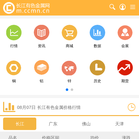
行情
资讯
商城
数据
会展
铜
铝
锌
历史
期货
08月07日
长江
有色金属价格行情
长江
广东
佛山
天津
品名
价格区间
均价
涨跌