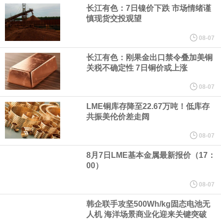
美国总统特朗普6日否认他对国防部长赫格塞思不满，称对赫格塞思
长江有色：7日镍价下跌 市场情绪谨
慎现货交投观望
所做的工作“非常满意”。特朗普在社交媒体上发帖称，一些媒体有关
08-07
他与赫格塞思就弹药短缺问题发生冲突的报道是“完全没有根据的谣
长江有色：刚果金出口禁令叠加美铜
关税不确定性 7日铜价或上涨
言”，他对赫格塞思所做的工作“非常满意”。
08-07
纽约期银突破64美元/盎司，日内涨3.91%。
LME铜库存降至22.67万吨！低库存
共振美伦价差走阔
据报道，威刚近日在法说会上表示，在需求增加、价格走高及货源
08-07
稳定的三大有利因素带动下，预期第3季度营运将优于第2季度，并
8月7日LME基本金属最新报价（17：
00）
进一步扩大全年营运成果。
08-07
美国国会预算办公室（CBO）于当地时间5日发布报告称，美国海军
韩企联手攻坚500Wh/kg固态电池无
人机 海洋场景商业化迎来关键突破