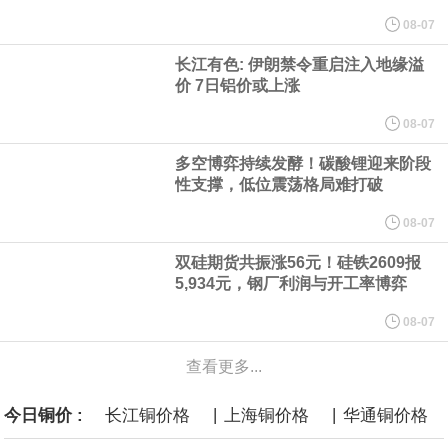
计划建造的15艘核动力“特朗普级”（Trump-class）战列舰，从研发
08-07
长江有色: 伊朗禁令重启注入地缘溢
到采购的总费用可能高达2750亿美元，为美国有史以来最昂贵的水
价 7日铝价或上涨
面战舰项目之一。 根据CBO的初步估算，首舰造价约234亿美元，
08-07
多空博弈持续发酵！碳酸锂迎来阶段
后续14艘平均每艘约180亿美元。
性支撑，低位震荡格局难打破
黄金价格有望录得自今年1月以来最大单周涨幅。油价走弱为金价提
08-07
双硅期货共振涨56元！硅铁2609报
供支撑，同时投资者正等待美国非农就业数据，以寻找美国利率前
5,934元，钢厂利润与开工率博弈
景的线索。StoneX高级分析师马特·辛普森表示，中东和平前景改善
08-07
令市场通胀预期下降，推动黄金价格从此前持续数周、位于4000美
查看更多...
|
|
今日铜价 :
长江铜价格
上海铜价格
华通铜价格
元上方的盘整区间中进一步上涨。