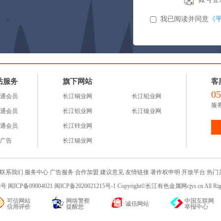
我已阅读并同意
《
站服务
旗下网站
客
05
通会员
长江铜业网
长江铅业网
服务
通会员
长江铝业网
长江镍业网
通会员
长江锌业网
广告
长江锡业网
联系我们
服务中心
广告服务
合作加盟
建议意见
友情链接
著作权申明
开放平台
热门
 闽ICP备09004021 闽ICP备2020021215号-1 Copyright©长江有色金属网cjys.cn All R
可信网站
网络警察
中国互联网
诚信网站
信用评价
提醒您
举报中心