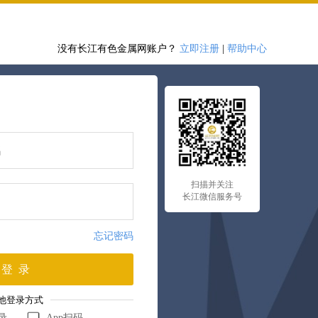
没有长江有色金属网账户？
立即注册
|
帮助中心
扫描并关注
长江微信服务号
忘记密码
登 录
他登录方式
录
App扫码