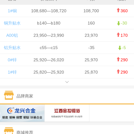
1#铜
108,680—108,720
108,700
360
铜升贴水
b140—b180
160
-30
A00铝
23,950—23,990
23,970
170
铝升贴水
c55—c15
-35
-5
0#锌
25,920—26,020
25,970
290
1#锌
25,820—25,920
25,870
290
1#铅
15,700—15,800
15,750
50
品牌商家
1#锡
434,000—436,000
435,000
-750
1#镍
129,550—130,750
130,150
-1,650
1#白银
15,100—15,110
15,105
-70
商城推荐
钯金
323—325
324
0