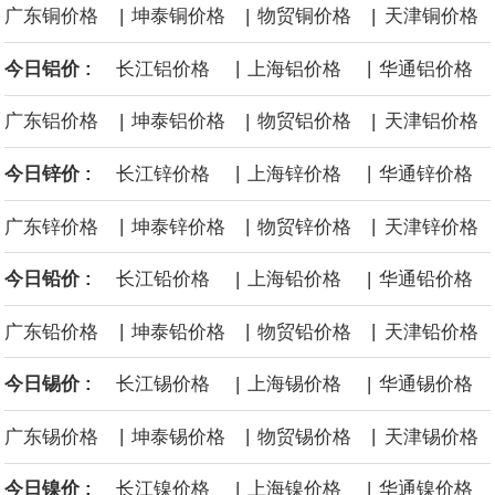
|
|
|
广东铜价格
坤泰铜价格
物贸铜价格
天津铜价格
后续14艘平均每艘约180亿美元。
|
|
今日铝价 :
长江铝价格
上海铝价格
华通铝价格
黄金价格有望录得自今年1月以来最大单周涨幅。油价走弱为金价提
|
|
|
广东铝价格
坤泰铝价格
物贸铝价格
天津铝价格
供支撑，同时投资者正等待美国非农就业数据，以寻找美国利率前
|
|
今日锌价 :
长江锌价格
上海锌价格
华通锌价格
景的线索。StoneX高级分析师马特·辛普森表示，中东和平前景改善
|
|
|
广东锌价格
坤泰锌价格
物贸锌价格
天津锌价格
令市场通胀预期下降，推动黄金价格从此前持续数周、位于4000美
|
|
今日铅价 :
长江铅价格
上海铅价格
华通铅价格
元上方的盘整区间中进一步上涨。
|
|
|
广东铅价格
坤泰铅价格
物贸铅价格
天津铅价格
海力士：龙仁工厂将生产高带宽内存（HBM）及其他下一代动态随
|
|
今日锡价 :
长江锡价格
上海锡价格
华通锡价格
|
|
|
机存取存储器（DRAM）。
广东锡价格
坤泰锡价格
物贸锡价格
天津锡价格
|
|
今日镍价 :
长江镍价格
上海镍价格
华通镍价格