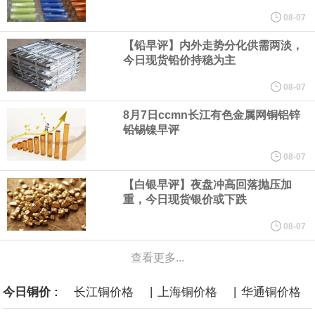
08-07
言”，他对赫格塞思所做的工作“非常满意”。
【铅早评】内外走势分化供需两淡，
今日现货铅价持稳为主
纽约期银突破64美元/盎司，日内涨3.91%。
08-07
据报道，威刚近日在法说会上表示，在需求增加、价格走高及货源
8月7日ccmn长江有色金属网铜铝锌
铅锡镍早评
稳定的三大有利因素带动下，预期第3季度营运将优于第2季度，并
08-07
进一步扩大全年营运成果。
【白银早评】夜盘冲高回落抛压加
重，今日现货银价或下跌
美国国会预算办公室（CBO）于当地时间5日发布报告称，美国海军
08-07
计划建造的15艘核动力“特朗普级”（Trump-class）战列舰，从研发
查看更多...
到采购的总费用可能高达2750亿美元，为美国有史以来最昂贵的水
|
|
今日铜价 :
长江铜价格
上海铜价格
华通铜价格
面战舰项目之一。 根据CBO的初步估算，首舰造价约234亿美元，