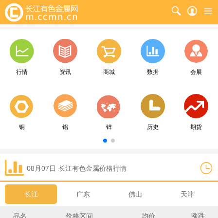
行情
资讯
商城
数据
会展
铜
铝
锌
历史
期货
08月07日
长江
有色金属价格行情
长江
广东
佛山
天津
品名
价格区间
均价
涨跌