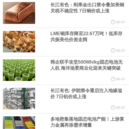
长江有色：刚果金出口禁令叠加美铜
关税不确定性 7日铜价或上涨
纽约期银日内涨4%，现报64.08美元/盎司。
08-07
宇树科技董事长、总经理兼首席技术官王兴兴在网上路演时表示，
LME铜库存降至22.67万吨！低库存
共振美伦价差走阔
经过多年研发创新和技术积累，公司逐步形成了包括一体化关节集
08-07
成技术、高紧凑度机器人身体集成技术、机器人激光雷达全自研核
韩企联手攻坚500Wh/kg固态电池无
人机 海洋场景商业化迎来关键突破
心技术等多项已商业化应用的核心技术并已应用于公司的高性能通
08-07
用人形机器人、四足机器人等产品。
长江有色: 伊朗禁令重启注入地缘溢
价 7日铝价或上涨
美国总统特朗普6日否认他对国防部长赫格塞思不满，称对赫格塞思
08-07
所做的工作“非常满意”。特朗普在社交媒体上发帖称，一些媒体有关
多地密集落地固态电池产能！上游算
力金属再添需求增量
他与赫格塞思就弹药短缺问题发生冲突的报道是“完全没有根据的谣