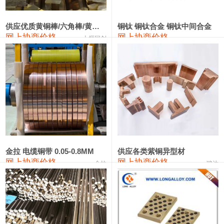
2202#硅
14,100—14,300
14,200
0
金属硅3303#-2202#
10,400—14,200
12,300
0
供应优质黄铜棒/六角棒/黄铜方板
铜钛 铜钛合金 铜钛中间合金
网上协商价格
网上协商价格
十堰同创
金属硅553#-331#
9,400—10,800
10,100
100
漆包线
111,970—115,970
113,970
360
磷铜合金
110,800—117,600
114,200
400
无氧铜丝(硬)
109,710—110,010
109,860
360
R410A专用紫铜管
113,700—113,700
113,700
360
铸造铝合金锭(A356.2)
24,300—24,700
24,500
200
金拉 电缆铜带 0.05-0.8MM
供应各类紫铜异型材
网上协商价格
网上协商价格
金拉
骏达
铸造铝合金锭(A380）
26,300—26,500
26,400
100
铝合金ADC12
24,200—24,400
24,300
100
铸造铝合金锭(ZL102)
24,300—24,500
24,400
200