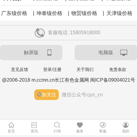
|
|
|
广东镍价格
坤泰镍价格
物贸镍价格
天津镍价格
客服电话 :15805918000
触屏版
电脑版
意见反馈
登录/注册
关于我们
免责条款
@2006-2018 m.ccmn.cn长江有色金属网 闽ICP备09004021号
加关注
微信公众号cjys_cn
首页
资讯
行情
服务
客服
我的