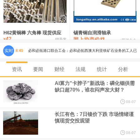
铸造铝合金锭(ZLD104)
24,300—24,500
24,400
200
压铸锌合金锭
26,500—26,700
26,600
250
硫酸镍
32,400—33,800
33,100
0
H62黄铜棒 六角棒 现货供应
锡青铜自润滑轴承
42
网上协商价格
氯化镍
38,300—40,300
39,300
0
¥
锦升发
芜湖合金
必和必拓港口联合工会：必和必拓西澳大利亚铁矿石业务的工人已
实时
8:40
通知，将于8月9日实施24小时停工。
资讯
要闻
财经
法规
统计
分析
8月7日，宇树科技董事长王兴兴网上路演时表示，报告期内，公司
AI算力"卡脖子"新战场：磷化铟供需
缺口超70%，谁在闷声发大财？
研发费用金额分别为4,995.18万元、7,001.70万元、14,496.56万
08-07
元，最近3年复合增长率达70.36%，呈快速增长趋势，并形成多项
长江有色：7日镍价下跌 市场情绪谨
慎现货交投观望
核心技术和知识产权。截至2026年1月31日，公司拥有262项专利权
08-07
（含境内发明专利20项）。