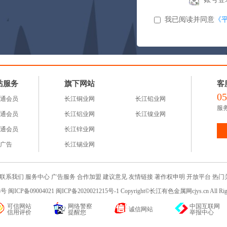
我已阅读并同意
《
站服务
旗下网站
客
05
通会员
长江铜业网
长江铅业网
服务
通会员
长江铝业网
长江镍业网
通会员
长江锌业网
广告
长江锡业网
联系我们
服务中心
广告服务
合作加盟
建议意见
友情链接
著作权申明
开放平台
热门
 闽ICP备09004021 闽ICP备2020021215号-1 Copyright©长江有色金属网cjys.cn All R
可信网站
网络警察
中国互联网
诚信网站
信用评价
提醒您
举报中心