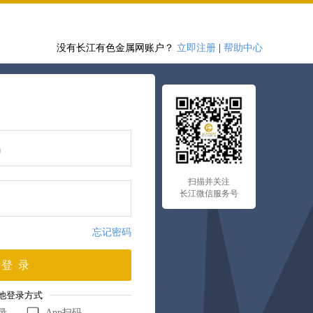
没有长江有色金属网账户？
立即注册
|
帮助中心
扫描并关注
长江微信服务号
忘记密码
登 录
他登录方式
录
App扫码