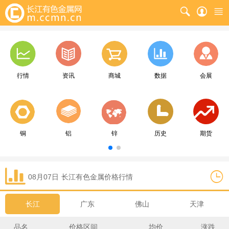
行情
资讯
商城
数据
会展
铜
铝
锌
历史
期货
08月07日
长江
有色金属价格行情
长江
广东
佛山
天津
品名
价格区间
均价
涨跌