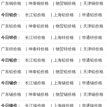
|
|
|
广东铜价格
坤泰铜价格
物贸铜价格
天津铜价格
黄金价格有望录得自今年1月以来最大单周涨幅。油价走弱为金价提
|
|
今日铝价 :
长江铝价格
上海铝价格
华通铝价格
供支撑，同时投资者正等待美国非农就业数据，以寻找美国利率前
|
|
|
广东铝价格
坤泰铝价格
物贸铝价格
天津铝价格
景的线索。StoneX高级分析师马特·辛普森表示，中东和平前景改善
|
|
今日锌价 :
长江锌价格
上海锌价格
华通锌价格
令市场通胀预期下降，推动黄金价格从此前持续数周、位于4000美
|
|
|
广东锌价格
坤泰锌价格
物贸锌价格
天津锌价格
元上方的盘整区间中进一步上涨。
|
|
今日铅价 :
长江铅价格
上海铅价格
华通铅价格
海力士：龙仁工厂将生产高带宽内存（HBM）及其他下一代动态随
|
|
|
广东铅价格
坤泰铅价格
物贸铅价格
天津铅价格
机存取存储器（DRAM）。
|
|
今日锡价 :
长江锡价格
上海锡价格
华通锡价格
必和必拓港口联合工会：必和必拓西澳大利亚铁矿石业务的工人已
|
|
|
广东锡价格
坤泰锡价格
物贸锡价格
天津锡价格
通知，将于8月9日实施24小时停工。
|
|
今日镍价 :
长江镍价格
上海镍价格
华通镍价格