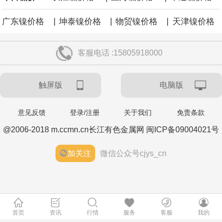
|
|
|
广东镍价格
坤泰镍价格
物贸镍价格
天津镍价格
客服电话 :15805918000
触屏版
电脑版
意见反馈
登录/注册
关于我们
免责条款
@2006-2018 m.ccmn.cn长江有色金属网 闽ICP备09004021号
加关注
微信公众号cjys_cn
首页
资讯
行情
服务
客服
我的