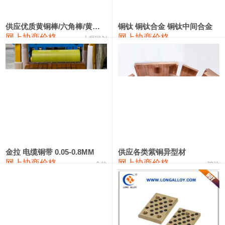
2202#硅
14,100—14,300
14,200
0
金属硅3303#-2202#
10,400—14,200
12,300
0
供应优质黄铜棒/六角棒/黄铜方板
铜钛 铜钛合金 铜钛中间合金
网上协商价格
网上协商价格
十堰同创
金属硅553#-331#
9,400—10,800
10,100
100
漆包线
111,970—115,970
113,970
360
磷铜合金
110,800—117,600
114,200
400
无氧铜丝(硬)
109,710—110,010
109,860
360
R410A专用紫铜管
113,700—113,700
113,700
360
铸造铝合金锭(A356.2)
24,300—24,700
24,500
200
金拉 电缆铜带 0.05-0.8MM
供应各类紫铜异型材
网上协商价格
网上协商价格
金拉
骏达
铸造铝合金锭(A380）
26,300—26,500
26,400
100
铝合金ADC12
24,200—24,400
24,300
100
铸造铝合金锭(ZL102)
24,300—24,500
24,400
200