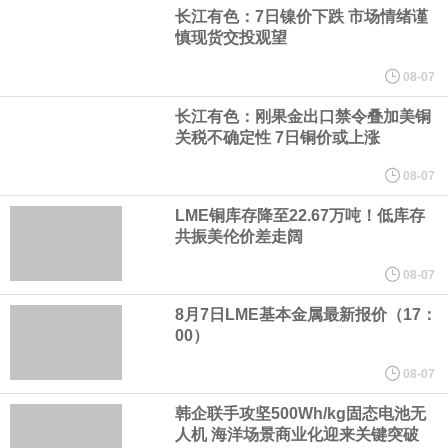
宇树科技董事长、总经理兼首席技术官王兴兴在网上路演时表示，
长江有色：7日镍价下跌 市场情绪谨
慎现货交投观望
经过多年研发创新和技术积累，公司逐步形成了包括一体化关节集
08-07
成技术、高紧凑度机器人身体集成技术、机器人激光雷达全自研核
长江有色：刚果金出口禁令叠加美铜
关税不确定性 7日铜价或上涨
心技术等多项已商业化应用的核心技术并已应用于公司的高性能通
08-07
LME铜库存降至22.67万吨！低库存
用人形机器人、四足机器人等产品。
共振美伦价差走阔
美国总统特朗普6日否认他对国防部长赫格塞思不满，称对赫格塞思
08-07
8月7日LME基本金属最新报价（17：
所做的工作“非常满意”。特朗普在社交媒体上发帖称，一些媒体有关
00）
他与赫格塞思就弹药短缺问题发生冲突的报道是“完全没有根据的谣
08-07
韩企联手攻坚500Wh/kg固态电池无
言”，他对赫格塞思所做的工作“非常满意”。
人机 海洋场景商业化迎来关键突破