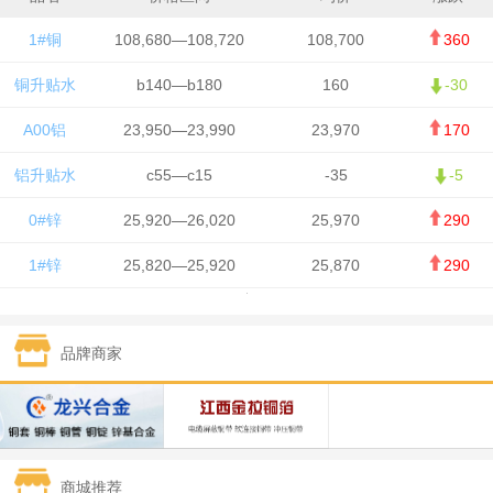
1#铜
108,680—108,720
108,700
360
铜升贴水
b140—b180
160
-30
A00铝
23,950—23,990
23,970
170
铝升贴水
c55—c15
-35
-5
0#锌
25,920—26,020
25,970
290
1#锌
25,820—25,920
25,870
290
1#铅
15,700—15,800
15,750
50
品牌商家
1#锡
434,000—436,000
435,000
-750
1#镍
129,550—130,750
130,150
-1,650
1#白银
15,100—15,110
15,105
-70
商城推荐
钯金
323—325
324
0