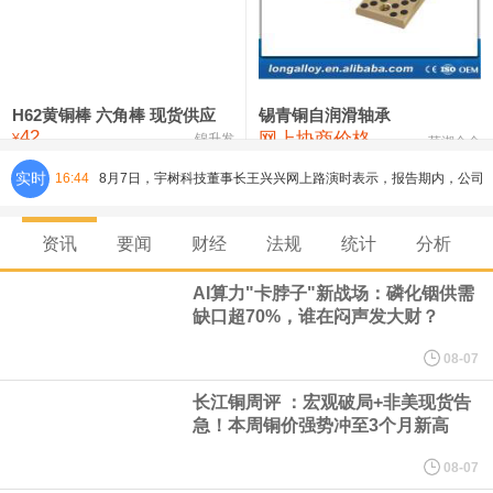
铸造铝合金锭(ZLD104)
24,300—24,500
24,400
200
压铸锌合金锭
26,500—26,700
26,600
250
硫酸镍
32,400—33,800
33,100
0
H62黄铜棒 六角棒 现货供应
锡青铜自润滑轴承
42
网上协商价格
氯化镍
38,300—40,300
39,300
0
¥
锦升发
芜湖合金
实时
16:44
8月7日，宇树科技董事长王兴兴网上路演时表示，报告期内，公司
研发费用金额分别为4,995.18万元、7,001.70万元、14,496.56万
资讯
要闻
财经
法规
统计
分析
元，最近3年复合增长率达70.36%，呈快速增长趋势，并形成多项
AI算力"卡脖子"新战场：磷化铟供需
缺口超70%，谁在闷声发大财？
核心技术和知识产权。截至2026年1月31日，公司拥有262项专利权
08-07
（含境内发明专利20项）。
长江铜周评 ：宏观破局+非美现货告
急！本周铜价强势冲至3个月新高
纽约期银日内涨4%，现报64.08美元/盎司。
08-07