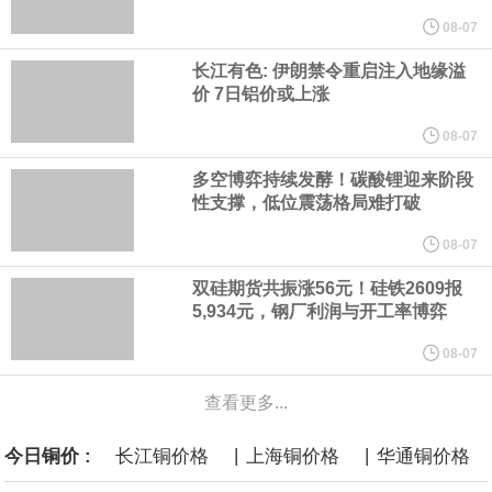
纽约期银突破64美元/盎司，日内涨3.91%。
08-07
长江有色: 伊朗禁令重启注入地缘溢
据报道，威刚近日在法说会上表示，在需求增加、价格走高及货源
价 7日铝价或上涨
稳定的三大有利因素带动下，预期第3季度营运将优于第2季度，并
08-07
多空博弈持续发酵！碳酸锂迎来阶段
进一步扩大全年营运成果。
性支撑，低位震荡格局难打破
美国国会预算办公室（CBO）于当地时间5日发布报告称，美国海军
08-07
双硅期货共振涨56元！硅铁2609报
计划建造的15艘核动力“特朗普级”（Trump-class）战列舰，从研发
5,934元，钢厂利润与开工率博弈
到采购的总费用可能高达2750亿美元，为美国有史以来最昂贵的水
08-07
查看更多...
面战舰项目之一。 根据CBO的初步估算，首舰造价约234亿美元，
|
|
今日铜价 :
长江铜价格
上海铜价格
华通铜价格
后续14艘平均每艘约180亿美元。