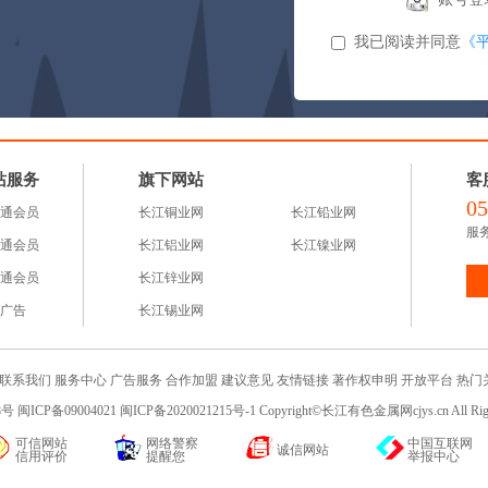
我已阅读并同意
《
站服务
旗下网站
客
05
通会员
长江铜业网
长江铅业网
服务
通会员
长江铝业网
长江镍业网
通会员
长江锌业网
广告
长江锡业网
联系我们
服务中心
广告服务
合作加盟
建议意见
友情链接
著作权申明
开放平台
热门
 闽ICP备09004021 闽ICP备2020021215号-1 Copyright©长江有色金属网cjys.cn All R
可信网站
网络警察
中国互联网
诚信网站
信用评价
提醒您
举报中心