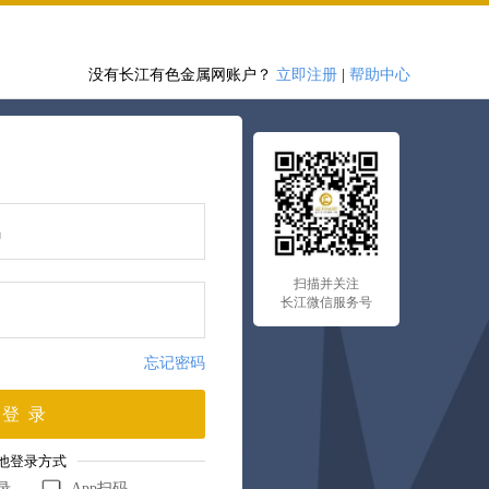
没有长江有色金属网账户？
立即注册
|
帮助中心
扫描并关注
长江微信服务号
忘记密码
登 录
他登录方式
录
App扫码