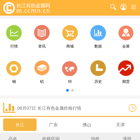
行情
资讯
商城
数据
会展
铜
铝
锌
历史
期货
08月07日
长江
有色金属价格行情
长江
广东
佛山
天津
品名
价格区间
均价
涨跌