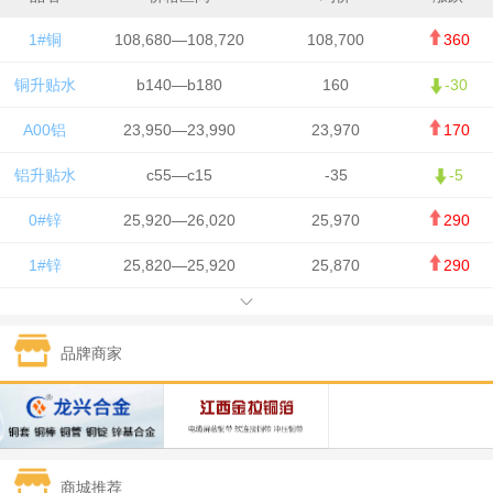
1#铜
108,680—108,720
108,700
360
铜升贴水
b140—b180
160
-30
A00铝
23,950—23,990
23,970
170
铝升贴水
c55—c15
-35
-5
0#锌
25,920—26,020
25,970
290
1#锌
25,820—25,920
25,870
290
1#铅
15,700—15,800
15,750
50
品牌商家
1#锡
434,000—436,000
435,000
-750
1#镍
129,550—130,750
130,150
-1,650
1#白银
15,100—15,110
15,105
-70
商城推荐
钯金
323—325
324
0