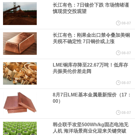
（含境内发明专利20项）。
长江有色：7日镍价下跌 市场情绪谨
慎现货交投观望
纽约期银日内涨4%，现报64.08美元/盎司。
08-07
宇树科技董事长、总经理兼首席技术官王兴兴在网上路演时表示，
长江有色：刚果金出口禁令叠加美铜
关税不确定性 7日铜价或上涨
经过多年研发创新和技术积累，公司逐步形成了包括一体化关节集
08-07
LME铜库存降至22.67万吨！低库存
成技术、高紧凑度机器人身体集成技术、机器人激光雷达全自研核
共振美伦价差走阔
心技术等多项已商业化应用的核心技术并已应用于公司的高性能通
08-07
8月7日LME基本金属最新报价（17：
用人形机器人、四足机器人等产品。
00）
美国总统特朗普6日否认他对国防部长赫格塞思不满，称对赫格塞思
08-07
韩企联手攻坚500Wh/kg固态电池无
所做的工作“非常满意”。特朗普在社交媒体上发帖称，一些媒体有关
人机 海洋场景商业化迎来关键突破