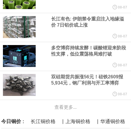
他与赫格塞思就弹药短缺问题发生冲突的报道是“完全没有根据的谣
08-07
长江有色: 伊朗禁令重启注入地缘溢
言”，他对赫格塞思所做的工作“非常满意”。
价 7日铝价或上涨
纽约期银突破64美元/盎司，日内涨3.91%。
08-07
多空博弈持续发酵！碳酸锂迎来阶段
据报道，威刚近日在法说会上表示，在需求增加、价格走高及货源
性支撑，低位震荡格局难打破
稳定的三大有利因素带动下，预期第3季度营运将优于第2季度，并
08-07
双硅期货共振涨56元！硅铁2609报
进一步扩大全年营运成果。
5,934元，钢厂利润与开工率博弈
美国国会预算办公室（CBO）于当地时间5日发布报告称，美国海军
08-07
查看更多...
计划建造的15艘核动力“特朗普级”（Trump-class）战列舰，从研发
|
|
今日铜价 :
长江铜价格
上海铜价格
华通铜价格
到采购的总费用可能高达2750亿美元，为美国有史以来最昂贵的水