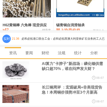
铸造铝合金锭(ZLD104)
24,300—24,500
24,400
200
压铸锌合金锭
26,500—26,700
26,600
250
硫酸镍
32,400—33,800
33,100
0
H62黄铜棒 六角棒 现货供应
锡青铜自润滑轴承
42
网上协商价格
氯化镍
38,300—40,300
39,300
0
¥
锦升发
芜湖合金
实时
21:36
必和必拓港口联合工会：必和必拓西澳大利亚铁矿石业务的工人已
通知，将于8月9日实施24小时停工。
资讯
要闻
财经
法规
统计
分析
8月7日，宇树科技董事长王兴兴网上路演时表示，报告期内，公司
AI算力"卡脖子"新战场：磷化铟供需
缺口超70%，谁在闷声发大财？
研发费用金额分别为4,995.18万元、7,001.70万元、14,496.56万
08-07
元，最近3年复合增长率达70.36%，呈快速增长趋势，并形成多项
长江铜周评 ：宏观破局+非美现货告
急！本周铜价强势冲至3个月新高
核心技术和知识产权。截至2026年1月31日，公司拥有262项专利权
08-07