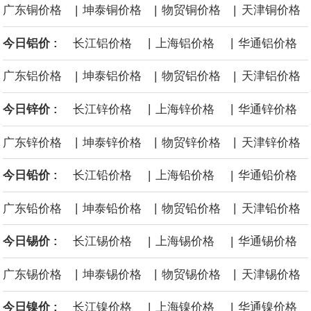
|
|
|
广东铜价格
坤泰铜价格
物贸铜价格
天津铜价格
面战舰项目之一。 根据CBO的初步估算，首舰造价约234亿美元，
|
|
今日铝价 :
长江铝价格
上海铝价格
华通铝价格
后续14艘平均每艘约180亿美元。
|
|
|
广东铝价格
坤泰铝价格
物贸铝价格
天津铝价格
黄金价格有望录得自今年1月以来最大单周涨幅。油价走弱为金价提
|
|
今日锌价 :
长江锌价格
上海锌价格
华通锌价格
供支撑，同时投资者正等待美国非农就业数据，以寻找美国利率前
|
|
|
广东锌价格
坤泰锌价格
物贸锌价格
天津锌价格
景的线索。StoneX高级分析师马特·辛普森表示，中东和平前景改善
|
|
今日铅价 :
长江铅价格
上海铅价格
华通铅价格
令市场通胀预期下降，推动黄金价格从此前持续数周、位于4000美
|
|
|
广东铅价格
坤泰铅价格
物贸铅价格
天津铅价格
元上方的盘整区间中进一步上涨。
|
|
今日锡价 :
长江锡价格
上海锡价格
华通锡价格
海力士：龙仁工厂将生产高带宽内存（HBM）及其他下一代动态随
|
|
|
广东锡价格
坤泰锡价格
物贸锡价格
天津锡价格
机存取存储器（DRAM）。
|
|
今日镍价 :
长江镍价格
上海镍价格
华通镍价格