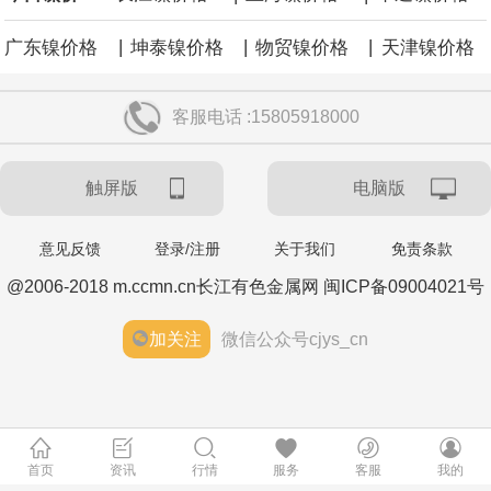
|
|
|
广东镍价格
坤泰镍价格
物贸镍价格
天津镍价格
客服电话 :15805918000
触屏版
电脑版
意见反馈
登录/注册
关于我们
免责条款
@2006-2018 m.ccmn.cn长江有色金属网 闽ICP备09004021号
加关注
微信公众号cjys_cn
首页
资讯
行情
服务
客服
我的