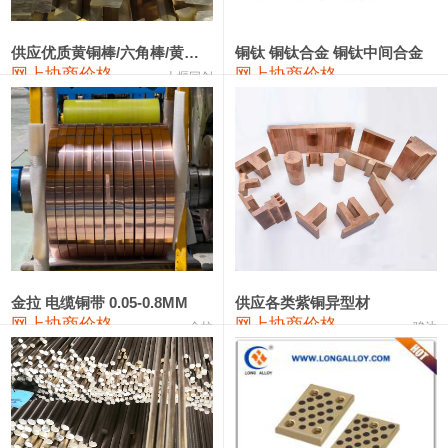
2202#硅
14,100—14,300
14,200
0
金属硅3303#-2202#
10,400—14,200
12,300
0
供应优质黄铜棒/六角棒/黄铜方板
铜钛 铜钛合金 铜钛中间合金
网上协商价格
网上协商价格
十堰同创
金属硅553#-331#
9,400—10,800
10,100
100
漆包线
111,970—115,970
113,970
360
磷铜合金
110,800—117,600
114,200
400
无氧铜丝(硬)
109,710—110,010
109,860
360
R410A专用紫铜管
113,700—113,700
113,700
360
铸造铝合金锭(A356.2)
24,300—24,700
24,500
200
金拉 电缆铜带 0.05-0.8MM
供应各类紫铜异型材
网上协商价格
网上协商价格
金拉
骏达
铸造铝合金锭(A380）
26,300—26,500
26,400
100
铝合金ADC12
24,200—24,400
24,300
100
铸造铝合金锭(ZL102)
24,300—24,500
24,400
200