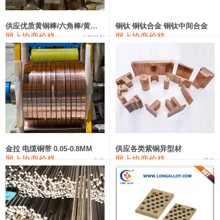
2202#硅
14,100—14,300
14,200
0
金属硅3303#-2202#
10,400—14,200
12,300
0
供应优质黄铜棒/六角棒/黄铜方板
铜钛 铜钛合金 铜钛中间合金
网上协商价格
网上协商价格
十堰同创
金属硅553#-331#
9,400—10,800
10,100
100
漆包线
111,970—115,970
113,970
360
磷铜合金
110,800—117,600
114,200
400
无氧铜丝(硬)
109,710—110,010
109,860
360
R410A专用紫铜管
113,700—113,700
113,700
360
铸造铝合金锭(A356.2)
24,300—24,700
24,500
200
金拉 电缆铜带 0.05-0.8MM
供应各类紫铜异型材
网上协商价格
网上协商价格
金拉
骏达
铸造铝合金锭(A380）
26,300—26,500
26,400
100
铝合金ADC12
24,200—24,400
24,300
100
铸造铝合金锭(ZL102)
24,300—24,500
24,400
200