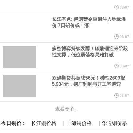
他与赫格塞思就弹药短缺问题发生冲突的报道是“完全没有根据的谣
08-07
长江有色: 伊朗禁令重启注入地缘溢
言”，他对赫格塞思所做的工作“非常满意”。
价 7日铝价或上涨
纽约期银突破64美元/盎司，日内涨3.91%。
08-07
多空博弈持续发酵！碳酸锂迎来阶段
据报道，威刚近日在法说会上表示，在需求增加、价格走高及货源
性支撑，低位震荡格局难打破
稳定的三大有利因素带动下，预期第3季度营运将优于第2季度，并
08-07
双硅期货共振涨56元！硅铁2609报
进一步扩大全年营运成果。
5,934元，钢厂利润与开工率博弈
美国国会预算办公室（CBO）于当地时间5日发布报告称，美国海军
08-07
查看更多...
计划建造的15艘核动力“特朗普级”（Trump-class）战列舰，从研发
|
|
今日铜价 :
长江铜价格
上海铜价格
华通铜价格
到采购的总费用可能高达2750亿美元，为美国有史以来最昂贵的水