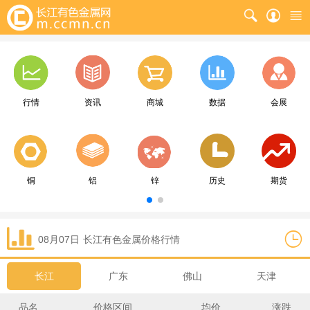
行情
资讯
商城
数据
会展
铜
铝
锌
历史
期货
08月07日
长江
有色金属价格行情
长江
广东
佛山
天津
品名
价格区间
均价
涨跌