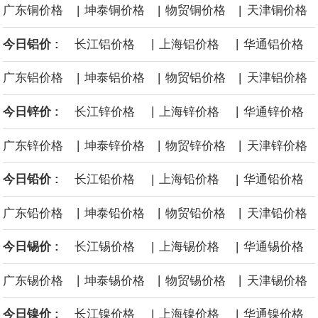
|
|
|
广东铜价格
坤泰铜价格
物贸铜价格
天津铜价格
面战舰项目之一。 根据CBO的初步估算，首舰造价约234亿美元，
|
|
今日铝价 :
长江铝价格
上海铝价格
华通铝价格
后续14艘平均每艘约180亿美元。
|
|
|
广东铝价格
坤泰铝价格
物贸铝价格
天津铝价格
黄金价格有望录得自今年1月以来最大单周涨幅。油价走弱为金价提
|
|
今日锌价 :
长江锌价格
上海锌价格
华通锌价格
供支撑，同时投资者正等待美国非农就业数据，以寻找美国利率前
|
|
|
广东锌价格
坤泰锌价格
物贸锌价格
天津锌价格
景的线索。StoneX高级分析师马特·辛普森表示，中东和平前景改善
|
|
今日铅价 :
长江铅价格
上海铅价格
华通铅价格
令市场通胀预期下降，推动黄金价格从此前持续数周、位于4000美
|
|
|
广东铅价格
坤泰铅价格
物贸铅价格
天津铅价格
元上方的盘整区间中进一步上涨。
|
|
今日锡价 :
长江锡价格
上海锡价格
华通锡价格
海力士：龙仁工厂将生产高带宽内存（HBM）及其他下一代动态随
|
|
|
广东锡价格
坤泰锡价格
物贸锡价格
天津锡价格
机存取存储器（DRAM）。
|
|
今日镍价 :
长江镍价格
上海镍价格
华通镍价格