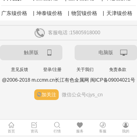
|
|
|
广东镍价格
坤泰镍价格
物贸镍价格
天津镍价格
客服电话 :15805918000
触屏版
电脑版
意见反馈
登录/注册
关于我们
免责条款
@2006-2018 m.ccmn.cn长江有色金属网 闽ICP备09004021号
加关注
微信公众号cjys_cn
首页
资讯
行情
服务
客服
我的