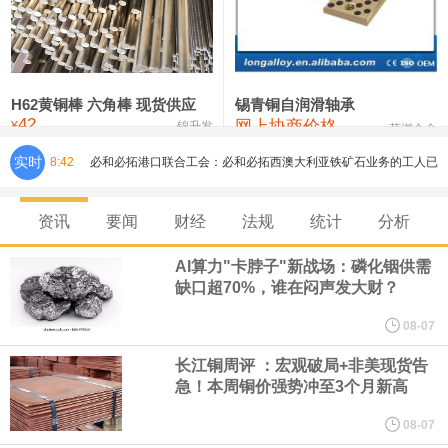
铸造铝合金锭(ZLD104)
24,300—24,500
24,400
200
压铸锌合金锭
26,500—26,700
26,600
250
硫酸镍
32,400—33,800
33,100
0
H62黄铜棒 六角棒 现货供应
锡青铜自润滑轴承
42
网上协商价格
氯化镍
38,300—40,300
39,300
0
¥
锦升发
芜湖合金
实时
8:42
必和必拓港口联合工会：必和必拓西澳大利亚铁矿石业务的工人已
通知，将于8月9日实施24小时停工。
资讯
要闻
财经
法规
统计
分析
8月7日，宇树科技董事长王兴兴网上路演时表示，报告期内，公司
AI算力"卡脖子"新战场：磷化铟供需
缺口超70%，谁在闷声发大财？
研发费用金额分别为4,995.18万元、7,001.70万元、14,496.56万
08-07
元，最近3年复合增长率达70.36%，呈快速增长趋势，并形成多项
长江铜周评 ：宏观破局+非美现货告
急！本周铜价强势冲至3个月新高
核心技术和知识产权。截至2026年1月31日，公司拥有262项专利权
08-07