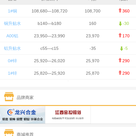
1#铜
108,680—108,720
108,700
360
铜升贴水
b140—b180
160
-30
A00铝
23,950—23,990
23,970
170
铝升贴水
c55—c15
-35
-5
0#锌
25,920—26,020
25,970
290
1#锌
25,820—25,920
25,870
290
1#铅
15,700—15,800
15,750
50
品牌商家
1#锡
434,000—436,000
435,000
-750
1#镍
129,550—130,750
130,150
-1,650
1#白银
15,100—15,110
15,105
-70
商城推荐
钯金
323—325
324
0