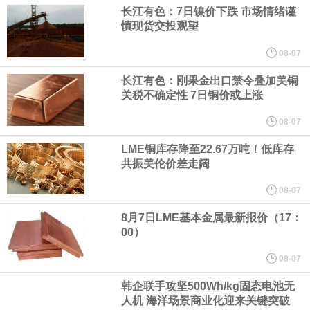
（含境内发明专利20项）。
长江有色：7日镍价下跌 市场情绪谨
慎现货交投观望
纽约期银日内涨4%，现报64.08美元/盎司。
08-07
宇树科技董事长、总经理兼首席技术官王兴兴在网上路演时表示，
长江有色：刚果金出口禁令叠加美铜
关税不确定性 7日铜价或上涨
经过多年研发创新和技术积累，公司逐步形成了包括一体化关节集
08-07
LME铜库存降至22.67万吨！低库存
成技术、高紧凑度机器人身体集成技术、机器人激光雷达全自研核
共振美伦价差走阔
心技术等多项已商业化应用的核心技术并已应用于公司的高性能通
08-07
8月7日LME基本金属最新报价（17：
用人形机器人、四足机器人等产品。
00）
美国总统特朗普6日否认他对国防部长赫格塞思不满，称对赫格塞思
08-07
韩企联手攻坚500Wh/kg固态电池无
所做的工作“非常满意”。特朗普在社交媒体上发帖称，一些媒体有关
人机 海洋场景商业化迎来关键突破