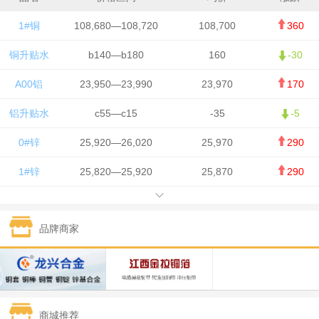
1#铜
108,680—108,720
108,700
360
铜升贴水
b140—b180
160
-30
A00铝
23,950—23,990
23,970
170
铝升贴水
c55—c15
-35
-5
0#锌
25,920—26,020
25,970
290
1#锌
25,820—25,920
25,870
290
1#铅
15,700—15,800
15,750
50
品牌商家
1#锡
434,000—436,000
435,000
-750
1#镍
129,550—130,750
130,150
-1,650
1#白银
15,100—15,110
15,105
-70
商城推荐
钯金
323—325
324
0