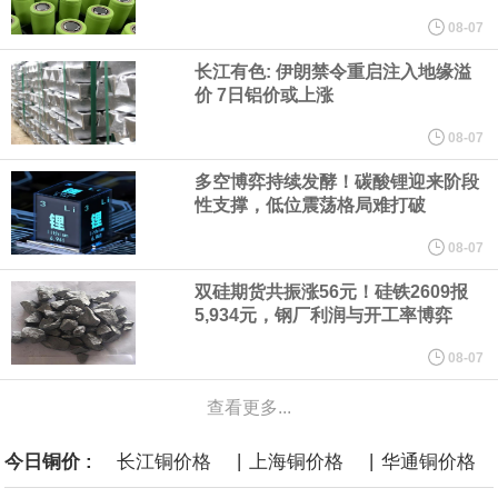
他与赫格塞思就弹药短缺问题发生冲突的报道是“完全没有根据的谣
08-07
长江有色: 伊朗禁令重启注入地缘溢
言”，他对赫格塞思所做的工作“非常满意”。
价 7日铝价或上涨
纽约期银突破64美元/盎司，日内涨3.91%。
08-07
多空博弈持续发酵！碳酸锂迎来阶段
据报道，威刚近日在法说会上表示，在需求增加、价格走高及货源
性支撑，低位震荡格局难打破
稳定的三大有利因素带动下，预期第3季度营运将优于第2季度，并
08-07
双硅期货共振涨56元！硅铁2609报
进一步扩大全年营运成果。
5,934元，钢厂利润与开工率博弈
美国国会预算办公室（CBO）于当地时间5日发布报告称，美国海军
08-07
查看更多...
计划建造的15艘核动力“特朗普级”（Trump-class）战列舰，从研发
|
|
今日铜价 :
长江铜价格
上海铜价格
华通铜价格
到采购的总费用可能高达2750亿美元，为美国有史以来最昂贵的水