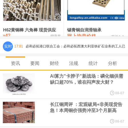
铸造铝合金锭(ZLD104)
24,300—24,500
24,400
200
压铸锌合金锭
26,500—26,700
26,600
250
硫酸镍
32,400—33,800
33,100
0
H62黄铜棒 六角棒 现货供应
锡青铜自润滑轴承
42
网上协商价格
氯化镍
38,300—40,300
39,300
0
¥
锦升发
芜湖合金
实时
17:01
必和必拓港口联合工会：必和必拓西澳大利亚铁矿石业务的工人已
通知，将于8月9日实施24小时停工。
资讯
要闻
财经
法规
统计
分析
8月7日，宇树科技董事长王兴兴网上路演时表示，报告期内，公司
AI算力"卡脖子"新战场：磷化铟供需
缺口超70%，谁在闷声发大财？
研发费用金额分别为4,995.18万元、7,001.70万元、14,496.56万
08-07
元，最近3年复合增长率达70.36%，呈快速增长趋势，并形成多项
长江铜周评 ：宏观破局+非美现货告
急！本周铜价强势冲至3个月新高
核心技术和知识产权。截至2026年1月31日，公司拥有262项专利权
08-07