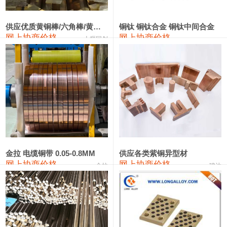
2202#硅
14,100—14,300
14,200
0
金属硅3303#-2202#
10,400—14,200
12,300
0
供应优质黄铜棒/六角棒/黄铜方板
铜钛 铜钛合金 铜钛中间合金
网上协商价格
网上协商价格
十堰同创
金属硅553#-331#
9,400—10,800
10,100
100
漆包线
111,970—115,970
113,970
360
磷铜合金
110,800—117,600
114,200
400
无氧铜丝(硬)
109,710—110,010
109,860
360
R410A专用紫铜管
113,700—113,700
113,700
360
铸造铝合金锭(A356.2)
24,300—24,700
24,500
200
金拉 电缆铜带 0.05-0.8MM
供应各类紫铜异型材
网上协商价格
网上协商价格
金拉
骏达
铸造铝合金锭(A380）
26,300—26,500
26,400
100
铝合金ADC12
24,200—24,400
24,300
100
铸造铝合金锭(ZL102)
24,300—24,500
24,400
200