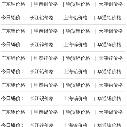
|
|
|
广东铜价格
坤泰铜价格
物贸铜价格
天津铜价格
面战舰项目之一。 根据CBO的初步估算，首舰造价约234亿美元，
|
|
今日铝价 :
长江铝价格
上海铝价格
华通铝价格
后续14艘平均每艘约180亿美元。
|
|
|
广东铝价格
坤泰铝价格
物贸铝价格
天津铝价格
黄金价格有望录得自今年1月以来最大单周涨幅。油价走弱为金价提
|
|
今日锌价 :
长江锌价格
上海锌价格
华通锌价格
供支撑，同时投资者正等待美国非农就业数据，以寻找美国利率前
|
|
|
广东锌价格
坤泰锌价格
物贸锌价格
天津锌价格
景的线索。StoneX高级分析师马特·辛普森表示，中东和平前景改善
|
|
今日铅价 :
长江铅价格
上海铅价格
华通铅价格
令市场通胀预期下降，推动黄金价格从此前持续数周、位于4000美
|
|
|
广东铅价格
坤泰铅价格
物贸铅价格
天津铅价格
元上方的盘整区间中进一步上涨。
|
|
今日锡价 :
长江锡价格
上海锡价格
华通锡价格
海力士：龙仁工厂将生产高带宽内存（HBM）及其他下一代动态随
|
|
|
广东锡价格
坤泰锡价格
物贸锡价格
天津锡价格
机存取存储器（DRAM）。
|
|
今日镍价 :
长江镍价格
上海镍价格
华通镍价格