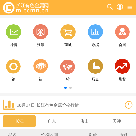
行情
资讯
商城
数据
会展
铜
铝
锌
历史
期货
08月07日
长江
有色金属价格行情
长江
广东
佛山
天津
品名
价格区间
均价
涨跌