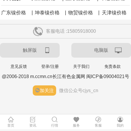
|
|
|
广东镍价格
坤泰镍价格
物贸镍价格
天津镍价格
客服电话 :15805918000
触屏版
电脑版
意见反馈
登录/注册
关于我们
免责条款
@2006-2018 m.ccmn.cn长江有色金属网 闽ICP备09004021号
加关注
微信公众号cjys_cn
首页
资讯
行情
服务
客服
我的