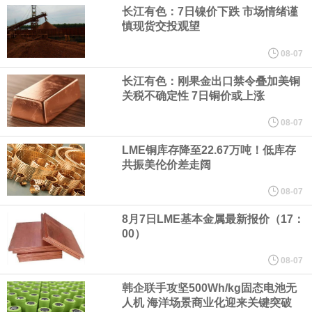
（含境内发明专利20项）。
长江有色：7日镍价下跌 市场情绪谨
慎现货交投观望
纽约期银日内涨4%，现报64.08美元/盎司。
08-07
宇树科技董事长、总经理兼首席技术官王兴兴在网上路演时表示，
长江有色：刚果金出口禁令叠加美铜
关税不确定性 7日铜价或上涨
经过多年研发创新和技术积累，公司逐步形成了包括一体化关节集
08-07
LME铜库存降至22.67万吨！低库存
成技术、高紧凑度机器人身体集成技术、机器人激光雷达全自研核
共振美伦价差走阔
心技术等多项已商业化应用的核心技术并已应用于公司的高性能通
08-07
8月7日LME基本金属最新报价（17：
用人形机器人、四足机器人等产品。
00）
美国总统特朗普6日否认他对国防部长赫格塞思不满，称对赫格塞思
08-07
韩企联手攻坚500Wh/kg固态电池无
所做的工作“非常满意”。特朗普在社交媒体上发帖称，一些媒体有关
人机 海洋场景商业化迎来关键突破