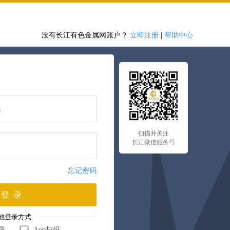
没有长江有色金属网账户？
立即注册
|
帮助中心
扫描并关注
长江微信服务号
忘记密码
登 录
他登录方式
录
App扫码