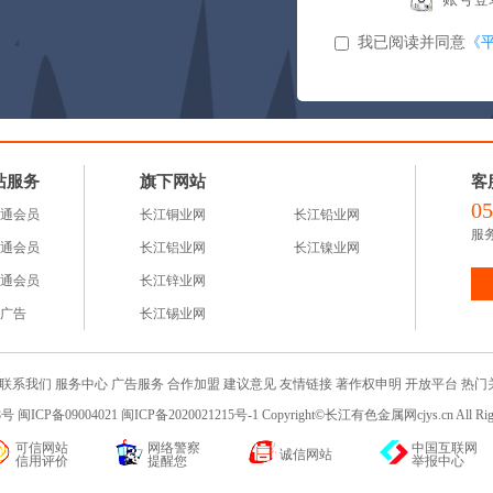
我已阅读并同意
《
站服务
旗下网站
客
05
通会员
长江铜业网
长江铅业网
服务
通会员
长江铝业网
长江镍业网
通会员
长江锌业网
广告
长江锡业网
联系我们
服务中心
广告服务
合作加盟
建议意见
友情链接
著作权申明
开放平台
热门
 闽ICP备09004021 闽ICP备2020021215号-1 Copyright©长江有色金属网cjys.cn All R
可信网站
网络警察
中国互联网
诚信网站
信用评价
提醒您
举报中心