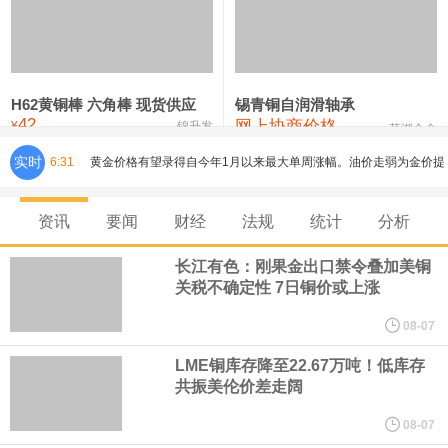
铸造铝合金锭(ZLD104)
24,300—24,500
24,400
200
压铸锌合金锭
26,500—26,700
26,600
250
硫酸镍
32,400—33,800
33,100
0
H62黄铜棒 六角棒 现货供应
锡青铜自润滑轴承
42
网上协商价格
氯化镍
38,300—40,300
39,300
0
¥
锦升发
芜湖合金
实时
6:31
黄金价格有望录得自今年1月以来最大单周涨幅。油价走弱为金价提
供支撑，同时投资者正等待美国非农就业数据，以寻找美国利率前
资讯
要闻
财经
法规
统计
分析
景的线索。StoneX高级分析师马特·辛普森表示，中东和平前景改善
长江有色：刚果金出口禁令叠加美铜
关税不确定性 7日铜价或上涨
令市场通胀预期下降，推动黄金价格从此前持续数周、位于4000美
08-07
元上方的盘整区间中进一步上涨。
LME铜库存降至22.67万吨！低库存
共振美伦价差走阔
白银连续主力合约日内涨2%，现报15524.00元。
08-07