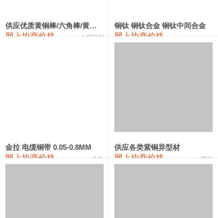
2202#硅
14,100—14,300
14,200
0
金属硅3303#-2202#
10,400—14,200
12,300
0
供应优质黄铜棒/六角棒/黄铜方板
铜钛 铜钛合金 铜钛中间合金
网上协商价格
网上协商价格
十堰同创
金属硅553#-331#
9,400—10,800
10,100
100
漆包线
111,970—115,970
113,970
360
磷铜合金
110,800—117,600
114,200
400
无氧铜丝(硬)
109,710—110,010
109,860
360
R410A专用紫铜管
113,700—113,700
113,700
360
铸造铝合金锭(A356.2)
24,300—24,700
24,500
200
金拉 电缆铜带 0.05-0.8MM
供应各类紫铜异型材
网上协商价格
网上协商价格
金拉
骏达
铸造铝合金锭(A380）
26,300—26,500
26,400
100
铝合金ADC12
24,200—24,400
24,300
100
铸造铝合金锭(ZL102)
24,300—24,500
24,400
200