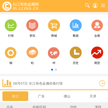
行情
资讯
商城
数据
会展
铜
铝
锌
历史
期货
08月07日
长江
有色金属价格行情
长江
广东
佛山
天津
品名
价格区间
均价
涨跌