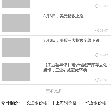
到采购的总费用可能高达2750亿美元，为美国有史以来最昂贵的水
08-07
8月6日，美元指数上涨
面战舰项目之一。 根据CBO的初步估算，首舰造价约234亿美元，
后续14艘平均每艘约180亿美元。
08-07
8月6日，美股三大指数全线下跌
08-07
【工业硅早评】需求端减产库存去化
缓慢，工业硅或延续弱稳
08-07
查看更多...
|
|
今日铜价 :
长江铜价格
上海铜价格
华通铜价格