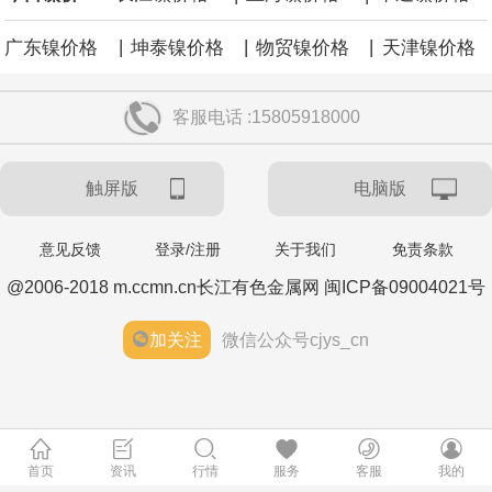
|
|
|
广东镍价格
坤泰镍价格
物贸镍价格
天津镍价格
客服电话 :15805918000
触屏版
电脑版
意见反馈
登录/注册
关于我们
免责条款
@2006-2018 m.ccmn.cn长江有色金属网 闽ICP备09004021号
加关注
微信公众号cjys_cn
首页
资讯
行情
服务
客服
我的