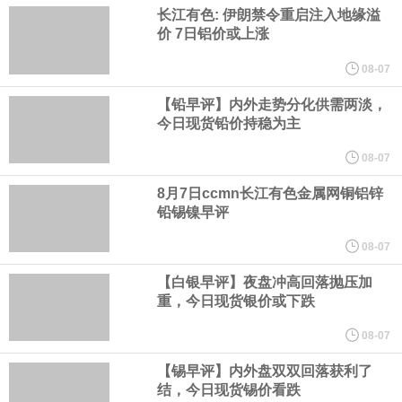
现货白银日内涨3%，现报63.37美元/盎司。
长江有色: 伊朗禁令重启注入地缘溢
价 7日铝价或上涨
纽约期金突破4350美元/盎司，日内涨1.17%。
08-07
现货黄金突破4290美元/盎司，日内涨1.18%。
【铅早评】内外走势分化供需两淡，
今日现货铅价持稳为主
纽约期银日内涨3%，现报63.45美元/盎司。
08-07
8月7日ccmn长江有色金属网铜铝锌
现货白银突破63美元/盎司，日内涨2.63%。
铅锡镍早评
英国7月Halifax季调后房价指数月率 0%，预期0.1%，前值0.2%
08-07
【白银早评】夜盘冲高回落抛压加
纽约期金突破4340美元/盎司，日内涨0.94%。
重，今日现货银价或下跌
美国国会预算办公室（CBO）于当地时间5日发布报告称，美国海军
08-07
【锡早评】内外盘双双回落获利了
计划建造的15艘核动力“特朗普级”（Trump-class）战列舰，从研发
结，今日现货锡价看跌