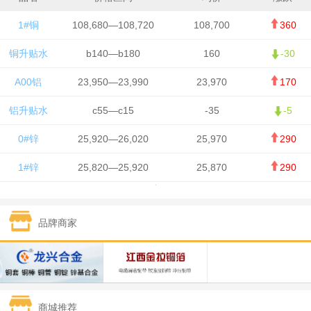
1#铜
108,680—108,720
108,700
360
铜升贴水
b140—b180
160
-30
A00铝
23,950—23,990
23,970
170
铝升贴水
c55—c15
-35
-5
0#锌
25,920—26,020
25,970
290
1#锌
25,820—25,920
25,870
290
1#铅
15,700—15,800
15,750
50
品牌商家
1#锡
434,000—436,000
435,000
-750
1#镍
129,550—130,750
130,150
-1,650
1#白银
15,100—15,110
15,105
-70
商城推荐
钯金
323—325
324
0