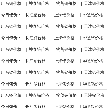
|
|
|
广东铜价格
坤泰铜价格
物贸铜价格
天津铜价格
面战舰项目之一。 根据CBO的初步估算，首舰造价约234亿美元，
|
|
今日铝价 :
长江铝价格
上海铝价格
华通铝价格
后续14艘平均每艘约180亿美元。
|
|
|
广东铝价格
坤泰铝价格
物贸铝价格
天津铝价格
黄金价格有望录得自今年1月以来最大单周涨幅。油价走弱为金价提
|
|
今日锌价 :
长江锌价格
上海锌价格
华通锌价格
供支撑，同时投资者正等待美国非农就业数据，以寻找美国利率前
|
|
|
广东锌价格
坤泰锌价格
物贸锌价格
天津锌价格
景的线索。StoneX高级分析师马特·辛普森表示，中东和平前景改善
|
|
今日铅价 :
长江铅价格
上海铅价格
华通铅价格
令市场通胀预期下降，推动黄金价格从此前持续数周、位于4000美
|
|
|
广东铅价格
坤泰铅价格
物贸铅价格
天津铅价格
元上方的盘整区间中进一步上涨。
|
|
今日锡价 :
长江锡价格
上海锡价格
华通锡价格
海力士：龙仁工厂将生产高带宽内存（HBM）及其他下一代动态随
|
|
|
广东锡价格
坤泰锡价格
物贸锡价格
天津锡价格
机存取存储器（DRAM）。
|
|
今日镍价 :
长江镍价格
上海镍价格
华通镍价格