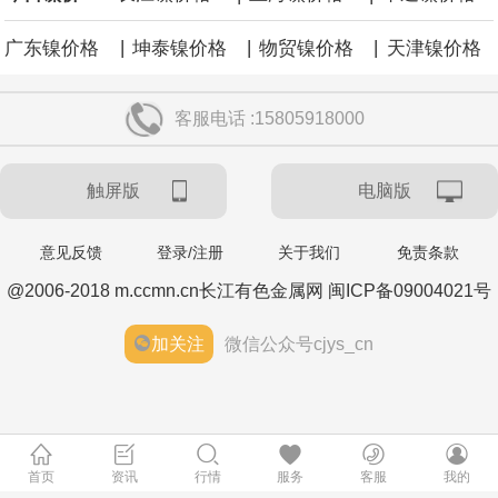
|
|
|
广东镍价格
坤泰镍价格
物贸镍价格
天津镍价格
客服电话 :15805918000
触屏版
电脑版
意见反馈
登录/注册
关于我们
免责条款
@2006-2018 m.ccmn.cn长江有色金属网 闽ICP备09004021号
加关注
微信公众号cjys_cn
首页
资讯
行情
服务
客服
我的