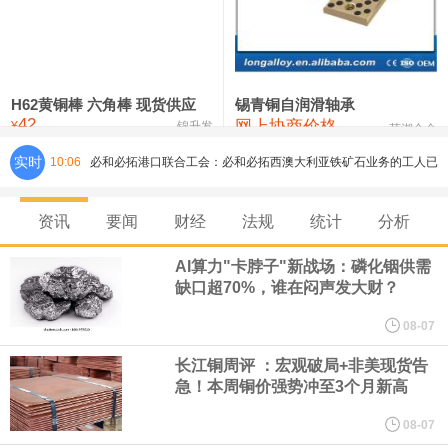
铸造铝合金锭(ZLD104)
24,300—24,500
24,400
200
压铸锌合金锭
26,500—26,700
26,600
250
硫酸镍
32,400—33,800
33,100
0
H62黄铜棒 六角棒 现货供应
锡青铜自润滑轴承
42
网上协商价格
氯化镍
38,300—40,300
39,300
0
¥
锦升发
芜湖合金
实时
10:06
必和必拓港口联合工会：必和必拓西澳大利亚铁矿石业务的工人已
通知，将于8月9日实施24小时停工。
资讯
要闻
财经
法规
统计
分析
8月7日，宇树科技董事长王兴兴网上路演时表示，报告期内，公司
AI算力"卡脖子"新战场：磷化铟供需
缺口超70%，谁在闷声发大财？
研发费用金额分别为4,995.18万元、7,001.70万元、14,496.56万
08-07
元，最近3年复合增长率达70.36%，呈快速增长趋势，并形成多项
长江铜周评 ：宏观破局+非美现货告
急！本周铜价强势冲至3个月新高
核心技术和知识产权。截至2026年1月31日，公司拥有262项专利权
08-07