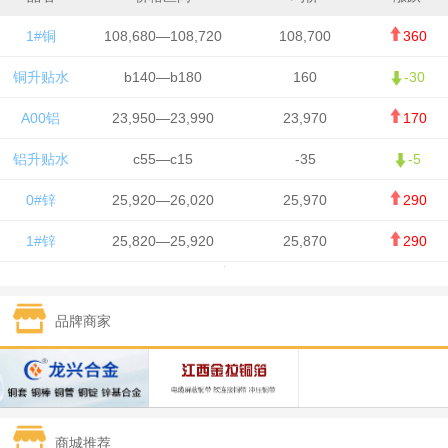
1#铜
108,680—108,720
108,700
360
铜升贴水
b140—b180
160
-30
A00铝
23,950—23,990
23,970
170
铝升贴水
c55—c15
-35
-5
0#锌
25,920—26,020
25,970
290
1#锌
25,820—25,920
25,870
290
1#铅
15,700—15,800
15,750
50
品牌商家
1#锡
434,000—436,000
435,000
-750
1#镍
129,550—130,750
130,150
-1,650
1#白银
15,100—15,110
15,105
-70
商城推荐
钯金
323—325
324
0