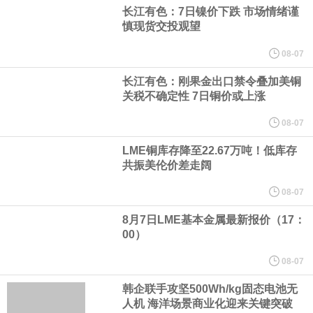
（含境内发明专利20项）。
长江有色：7日镍价下跌 市场情绪谨
慎现货交投观望
纽约期银日内涨4%，现报64.08美元/盎司。
08-07
宇树科技董事长、总经理兼首席技术官王兴兴在网上路演时表示，
长江有色：刚果金出口禁令叠加美铜
关税不确定性 7日铜价或上涨
经过多年研发创新和技术积累，公司逐步形成了包括一体化关节集
08-07
LME铜库存降至22.67万吨！低库存
成技术、高紧凑度机器人身体集成技术、机器人激光雷达全自研核
共振美伦价差走阔
心技术等多项已商业化应用的核心技术并已应用于公司的高性能通
08-07
8月7日LME基本金属最新报价（17：
用人形机器人、四足机器人等产品。
00）
美国总统特朗普6日否认他对国防部长赫格塞思不满，称对赫格塞思
08-07
韩企联手攻坚500Wh/kg固态电池无
所做的工作“非常满意”。特朗普在社交媒体上发帖称，一些媒体有关
人机 海洋场景商业化迎来关键突破