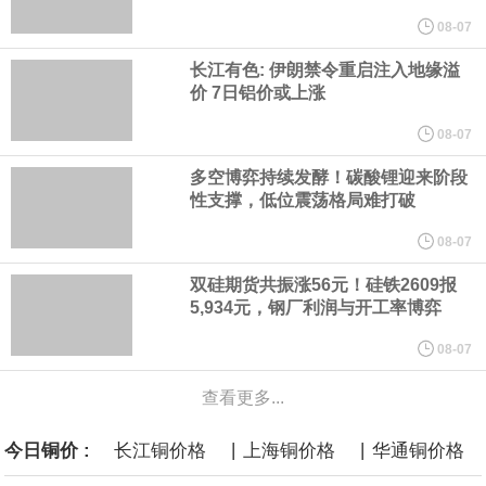
他与赫格塞思就弹药短缺问题发生冲突的报道是“完全没有根据的谣
08-07
长江有色: 伊朗禁令重启注入地缘溢
言”，他对赫格塞思所做的工作“非常满意”。
价 7日铝价或上涨
纽约期银突破64美元/盎司，日内涨3.91%。
08-07
多空博弈持续发酵！碳酸锂迎来阶段
据报道，威刚近日在法说会上表示，在需求增加、价格走高及货源
性支撑，低位震荡格局难打破
稳定的三大有利因素带动下，预期第3季度营运将优于第2季度，并
08-07
双硅期货共振涨56元！硅铁2609报
进一步扩大全年营运成果。
5,934元，钢厂利润与开工率博弈
美国国会预算办公室（CBO）于当地时间5日发布报告称，美国海军
08-07
查看更多...
计划建造的15艘核动力“特朗普级”（Trump-class）战列舰，从研发
|
|
今日铜价 :
长江铜价格
上海铜价格
华通铜价格
到采购的总费用可能高达2750亿美元，为美国有史以来最昂贵的水