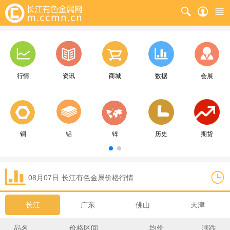
行情
资讯
商城
数据
会展
铜
铝
锌
历史
期货
08月07日
长江
有色金属价格行情
长江
广东
佛山
天津
品名
价格区间
均价
涨跌