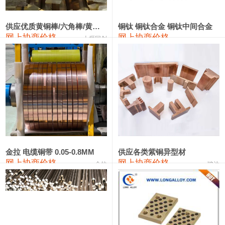
2202#硅
14,100—14,300
14,200
0
金属硅3303#-2202#
10,400—14,200
12,300
0
供应优质黄铜棒/六角棒/黄铜方板
铜钛 铜钛合金 铜钛中间合金
网上协商价格
网上协商价格
十堰同创
金属硅553#-331#
9,400—10,800
10,100
100
漆包线
111,970—115,970
113,970
360
磷铜合金
110,800—117,600
114,200
400
无氧铜丝(硬)
109,710—110,010
109,860
360
R410A专用紫铜管
113,700—113,700
113,700
360
铸造铝合金锭(A356.2)
24,300—24,700
24,500
200
金拉 电缆铜带 0.05-0.8MM
供应各类紫铜异型材
网上协商价格
网上协商价格
金拉
骏达
铸造铝合金锭(A380）
26,300—26,500
26,400
100
铝合金ADC12
24,200—24,400
24,300
100
铸造铝合金锭(ZL102)
24,300—24,500
24,400
200