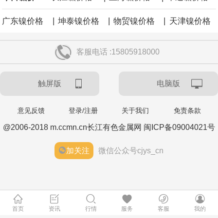
|
|
|
广东镍价格
坤泰镍价格
物贸镍价格
天津镍价格
客服电话 :15805918000
触屏版
电脑版
意见反馈
登录/注册
关于我们
免责条款
@2006-2018 m.ccmn.cn长江有色金属网 闽ICP备09004021号
加关注
微信公众号cjys_cn
首页
资讯
行情
服务
客服
我的