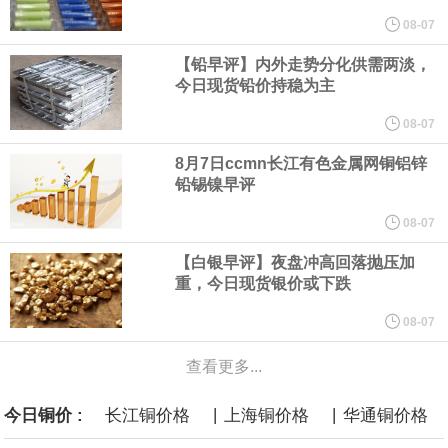
他与赫格塞思就弹药短缺问题发生冲突的报道是“完全没有根据的谣
08-07
【铅早评】内外走势分化供需两淡，
言”，他对赫格塞思所做的工作“非常满意”。
今日现货铅价持稳为主
纽约期银突破64美元/盎司，日内涨3.91%。
08-07
8月7日ccmn长江有色金属网铜铝锌
据报道，威刚近日在法说会上表示，在需求增加、价格走高及货源
铅锡镍早评
稳定的三大有利因素带动下，预期第3季度营运将优于第2季度，并
08-07
【白银早评】夜盘冲高回落抛压加
进一步扩大全年营运成果。
重，今日现货银价或下跌
美国国会预算办公室（CBO）于当地时间5日发布报告称，美国海军
08-07
查看更多...
计划建造的15艘核动力“特朗普级”（Trump-class）战列舰，从研发
|
|
今日铜价 :
长江铜价格
上海铜价格
华通铜价格
到采购的总费用可能高达2750亿美元，为美国有史以来最昂贵的水