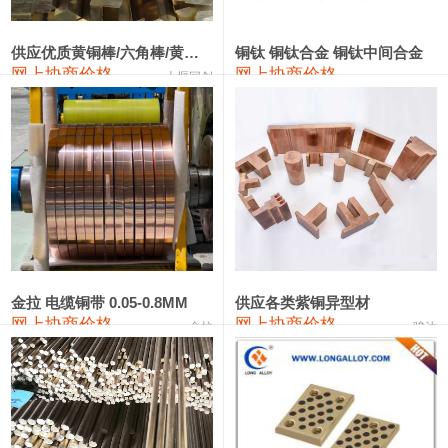
2202#硅
14,100—14,300
14,200
0
金属硅3303#-2202#
10,400—14,200
12,300
0
供应优质黄铜棒/六角棒/黄铜方板
铜钛 铜钛合金 铜钛中间合金
网上协商价格
网上协商价格
十堰同创
金属硅553#-331#
9,400—10,800
10,100
100
漆包线
111,970—115,970
113,970
360
磷铜合金
110,800—117,600
114,200
400
无氧铜丝(硬)
109,710—110,010
109,860
360
R410A专用紫铜管
113,700—113,700
113,700
360
铸造铝合金锭(A356.2)
24,300—24,700
24,500
200
金拉 电缆铜带 0.05-0.8MM
供应各类紫铜异型材
网上协商价格
网上协商价格
金拉
骏达
铸造铝合金锭(A380）
26,300—26,500
26,400
100
铝合金ADC12
24,200—24,400
24,300
100
铸造铝合金锭(ZL102)
24,300—24,500
24,400
200