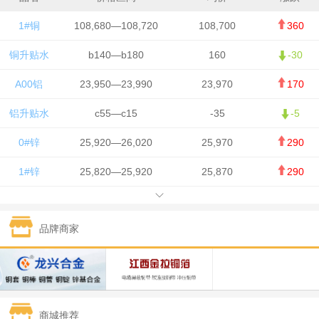
1#铜
108,680—108,720
108,700
360
铜升贴水
b140—b180
160
-30
A00铝
23,950—23,990
23,970
170
铝升贴水
c55—c15
-35
-5
0#锌
25,920—26,020
25,970
290
1#锌
25,820—25,920
25,870
290
1#铅
15,700—15,800
15,750
50
品牌商家
1#锡
434,000—436,000
435,000
-750
1#镍
129,550—130,750
130,150
-1,650
1#白银
15,100—15,110
15,105
-70
商城推荐
钯金
323—325
324
0