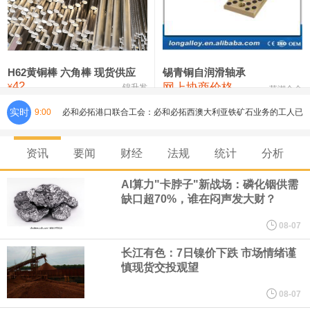
铸造铝合金锭(ZLD104)
24,300—24,500
24,400
200
压铸锌合金锭
26,500—26,700
26,600
250
硫酸镍
32,400—33,800
33,100
0
H62黄铜棒 六角棒 现货供应
锡青铜自润滑轴承
42
网上协商价格
氯化镍
38,300—40,300
39,300
0
¥
锦升发
芜湖合金
实时
9:00
必和必拓港口联合工会：必和必拓西澳大利亚铁矿石业务的工人已
通知，将于8月9日实施24小时停工。
资讯
要闻
财经
法规
统计
分析
8月7日，宇树科技董事长王兴兴网上路演时表示，报告期内，公司
AI算力"卡脖子"新战场：磷化铟供需
缺口超70%，谁在闷声发大财？
研发费用金额分别为4,995.18万元、7,001.70万元、14,496.56万
08-07
元，最近3年复合增长率达70.36%，呈快速增长趋势，并形成多项
长江有色：7日镍价下跌 市场情绪谨
慎现货交投观望
核心技术和知识产权。截至2026年1月31日，公司拥有262项专利权
08-07