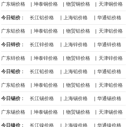
|
|
|
广东铜价格
坤泰铜价格
物贸铜价格
天津铜价格
面战舰项目之一。 根据CBO的初步估算，首舰造价约234亿美元，
|
|
今日铝价 :
长江铝价格
上海铝价格
华通铝价格
后续14艘平均每艘约180亿美元。
|
|
|
广东铝价格
坤泰铝价格
物贸铝价格
天津铝价格
黄金价格有望录得自今年1月以来最大单周涨幅。油价走弱为金价提
|
|
今日锌价 :
长江锌价格
上海锌价格
华通锌价格
供支撑，同时投资者正等待美国非农就业数据，以寻找美国利率前
|
|
|
广东锌价格
坤泰锌价格
物贸锌价格
天津锌价格
景的线索。StoneX高级分析师马特·辛普森表示，中东和平前景改善
|
|
今日铅价 :
长江铅价格
上海铅价格
华通铅价格
令市场通胀预期下降，推动黄金价格从此前持续数周、位于4000美
|
|
|
广东铅价格
坤泰铅价格
物贸铅价格
天津铅价格
元上方的盘整区间中进一步上涨。
|
|
今日锡价 :
长江锡价格
上海锡价格
华通锡价格
海力士：龙仁工厂将生产高带宽内存（HBM）及其他下一代动态随
|
|
|
广东锡价格
坤泰锡价格
物贸锡价格
天津锡价格
机存取存储器（DRAM）。
|
|
今日镍价 :
长江镍价格
上海镍价格
华通镍价格