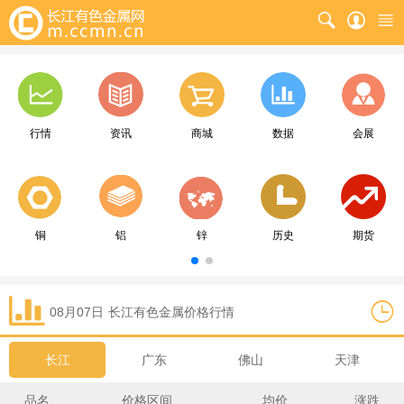
行情
资讯
商城
数据
会展
铜
铝
锌
历史
期货
08月07日
长江
有色金属价格行情
长江
广东
佛山
天津
品名
价格区间
均价
涨跌