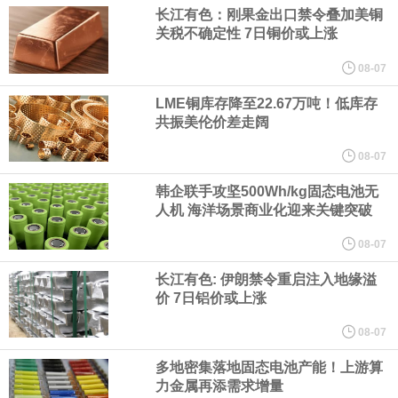
（含境内发明专利20项）。
长江有色：刚果金出口禁令叠加美铜
关税不确定性 7日铜价或上涨
纽约期银日内涨4%，现报64.08美元/盎司。
08-07
宇树科技董事长、总经理兼首席技术官王兴兴在网上路演时表示，
LME铜库存降至22.67万吨！低库存
共振美伦价差走阔
经过多年研发创新和技术积累，公司逐步形成了包括一体化关节集
08-07
韩企联手攻坚500Wh/kg固态电池无
成技术、高紧凑度机器人身体集成技术、机器人激光雷达全自研核
人机 海洋场景商业化迎来关键突破
心技术等多项已商业化应用的核心技术并已应用于公司的高性能通
08-07
长江有色: 伊朗禁令重启注入地缘溢
用人形机器人、四足机器人等产品。
价 7日铝价或上涨
美国总统特朗普6日否认他对国防部长赫格塞思不满，称对赫格塞思
08-07
多地密集落地固态电池产能！上游算
所做的工作“非常满意”。特朗普在社交媒体上发帖称，一些媒体有关
力金属再添需求增量