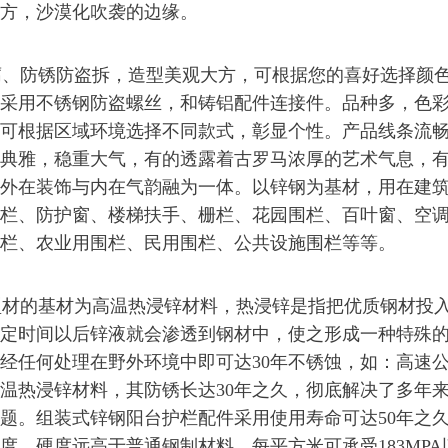
方，沙漠化吹袭的边缘。
、防锈防盗拆，造型美观大方，可根据您的喜好选择颜
采用不锈钢防盗螺丝，和铸铝配件连接件。品种多，色
可根据区域环境选择不同款式，彰显个性。产品线条流
典雅，稳重大气，有的透露着古罗马浓厚的艺术气息，
外在装饰与内在气韵融为一体。以锌钢为基材，用在建
栏、防护窗、楼梯扶手、栅栏、花园围栏、百叶窗、空
栏、农业用围栏、民用围栏、公共设施围栏等等。
材的基材为高温热浸锌材料，热浸锌是指把优质钢材投
定时间以后锌液就会渗透到钢材中，使之形成一种特殊
经任何处理在野外环境中即可达30年不锈蚀，如：高速
温热浸锌材料，其防锈长达30年之久，彻底解决了多年
题。组装式锌钢阳台护栏配件采用使用寿命可达50年之
度、硬度远高于普通钢制材料，每平方米可承受183MPA