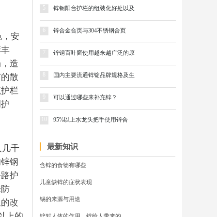
5
锌钢阳台护栏的组装化好处以及
6
锌合金合页与304不锈钢合页
色，安
彩丰
7
锌钢百叶窗使用越来越广泛的原
畅，造
8
国内主要流通锌锭品牌规格及生
有的散
筑护栏
9
可以通过哪些来补充锌？
调护
10
95%以上水龙头把手使用锌合
最新知识
入几千
的锌钢
含锌的食物有哪些
公路护
儿童缺锌的症状表现
来防
锡的来源与用途
久的改
以上的
锌对人体的作用，锌给人带来的