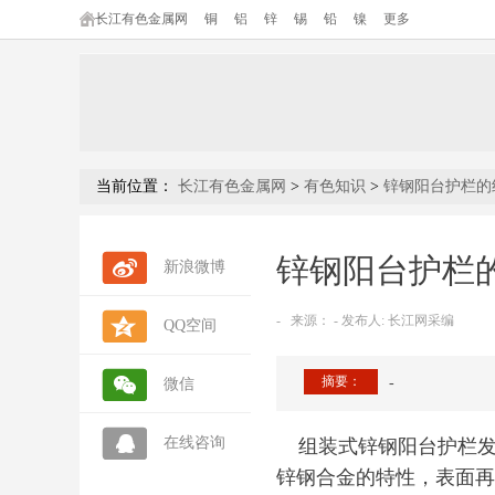
长江有色金属网
铜
铝
锌
锡
铅
镍
更多
当前位置：
长江有色金属网
>
有色知识
>
锌钢阳台护栏的
锌钢阳台护栏
新浪微博
-
来源：
- 发布人: 长江网采编
QQ空间
摘要：
-
微信
在线咨询
组装式锌钢阳台护栏发
锌钢合金的特性，表面再