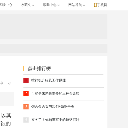
客服中心
收藏夹
帮助中心
网站导航
手机网
点击排行榜
1
喷锌机介绍及工作原理
中
小
2
可能是未来最重要的三种合金镁
3
锌合金合页与304不锈钢合页
，以其
4
立冬了！你知道家中的锌钢百叶
腐蚀的