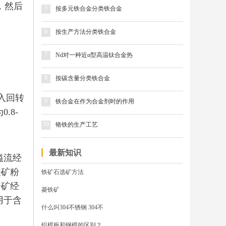
，然后
5
按多元铁合金分类铁合金
6
按生产方法分类铁合金
7
Nd对一种近α型高温钛合金热
8
按碳含量分类铁合金
入回转
9
铁合金在作为合金剂时的作用
.8-
10
铬铁的生产工艺
最新知识
溢流经
铁矿粉
铁矿石选矿方法
焙矿经
菱铁矿
用于含
什么叫304不锈钢 304不
铝模板和钢模的区别？