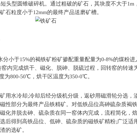
.2m短头型圆锥破碎机。通过粗破的矿石，其块度不大于1m
矿石粒度小于12mm的最终产品送磨矿槽。
分小于15%的褐铁矿粉矿掺配重量配量为0-8%的煤粉进
转窑内完成烘干、磁化、脱砷、脱硫过程，回转窑的转速为0
度为800-50℃，烘干区温度为350-0℃。
用水冷却;冷却后经分级机分级，返砂用磁滑轮分选，
磁性部分为最终产品铁精矿。对低铁品位高砷硫杂质褐
磁化并脱去砷、硫杂质在同一窑体内完成，流程简化，
选后得到高铁品位、低砷、硫杂质的磁铁矿精粉;广泛适
渣的选矿。