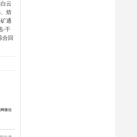
白云
选、焙
铁矿通
选-干
综合回
属网微信