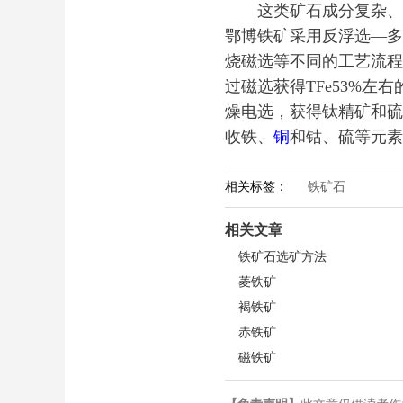
这类矿石成分复杂、类
鄂博铁矿采用反浮选—多
烧磁选等不同的工艺流程
过磁选获得TFe53%左
燥电选，获得钛精矿和硫
收铁、
铜
和钴、硫等元素
相关标签：
铁矿石
相关文章
铁矿石选矿方法
菱铁矿
褐铁矿
赤铁矿
磁铁矿