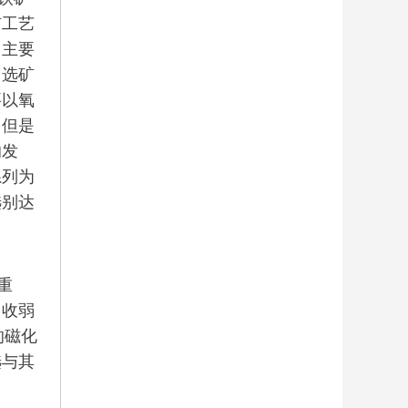
矿工艺
，主要
，选矿
要以氧
。但是
的发
系列为
选别达
重
回收弱
的磁化
选与其