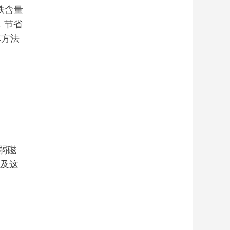
铁含量
，节省
本方法
弱磁
以及这