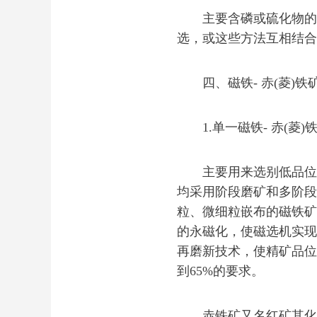
主要含磷或硫化物的赤
选，或这些方法互相结合
四、磁铁- 赤(菱)铁
1.单一磁铁- 赤(菱)
主要用来选别低品位的
均采用阶段磨矿和多阶段
粒、微细粒嵌布的磁铁矿采
的永磁化，使磁选机实现
再磨新技术，使精矿品位
到65%的要求。
赤铁矿又名红矿其化学分