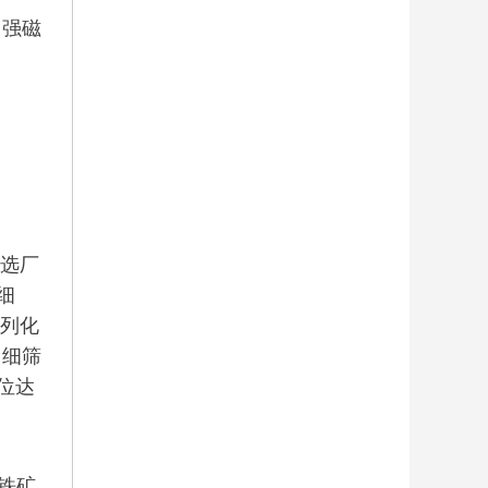
强磁
选厂
细
系列化
了细筛
位达
铁矿