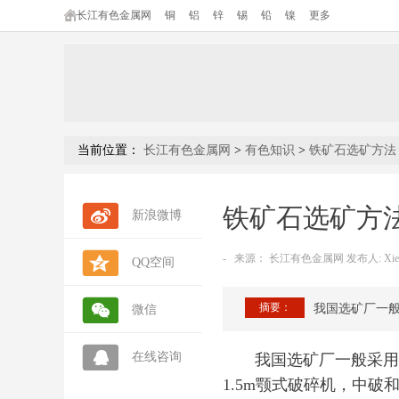
长江有色金属网
铜
铝
锌
锡
铅
镍
更多
当前位置：
长江有色金属网
>
有色知识
>
铁矿石选矿方法
铁矿石选矿方
新浪微博
-
来源：
长江有色金属网 发布人: Xie
QQ空间
摘要：
我国选矿厂一
微信
在线咨询
我国选矿厂一般采用粗
1.5m颚式破碎机，中破