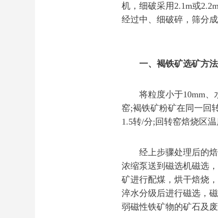
机，细破采用2.1m或2
经过中、细破碎，筛分成
一、褐铁矿选矿方法
将粒度小于10mm、水
窑;褐铁矿粉矿在同一回
1.5转/分;回转窑焙烧区温
经上步骤处理后的焙矿
浓缩泵送到磁选机磁选，
矿进行配煤，烘干焙烧，
淬水分级后进行磁选，磁
弱磁性铁矿物的矿石及废