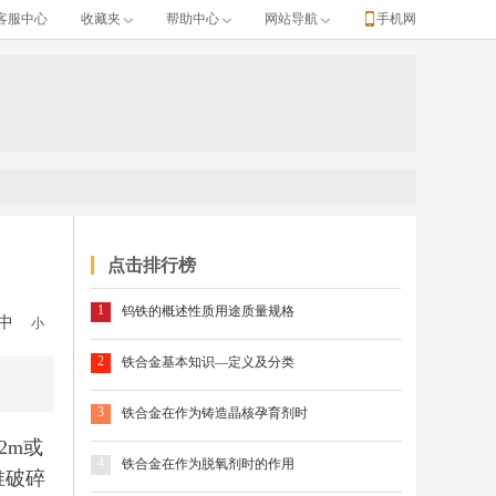
客服中心
收藏夹
帮助中心
网站导航
手机网
点击排行榜
1
钨铁的概述性质用途质量规格
中
小
2
铁合金基本知识—定义及分类
3
铁合金在作为铸造晶核孕育剂时
2m或
4
铁合金在作为脱氧剂时的作用
锥破碎