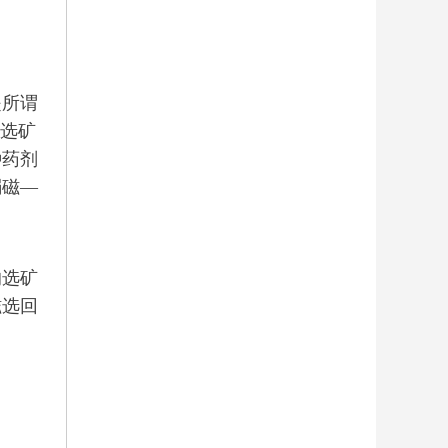
所谓
，选矿
种药剂
弱磁—
选矿
磁选回