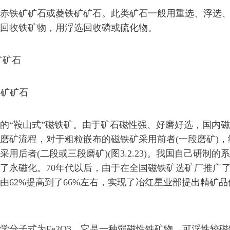
铁矿矿石或菱铁矿矿石。此类矿石一般用重选、浮选、
回收铁矿物，用浮选回收磷或硫化物。
矿矿石
铁矿矿石
“鞍山式”磁铁矿。由于矿石磁性强、好磨好选，国内磁
磨矿流程，对于粗粒嵌布的磁铁矿采用前者(一段磨矿)，
用后者(二段或三段磨矿)(图3.2.23)。我国自己研制的
了永磁化。70年代以后，由于在全国磁铁矿选矿厂推广
由62%提高到了66%左右，实现了冶红星业部提出精矿品
子式为Fe2O3，它是一种弱磁性铁矿物，可浮性较磁