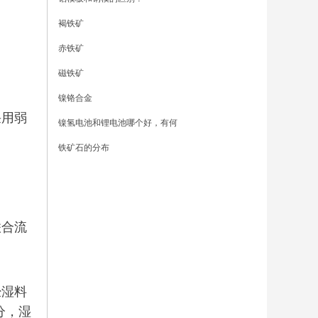
褐铁矿
赤铁矿
磁铁矿
镍铬合金
用弱
镍氢电池和锂电池哪个好，有何
铁矿石的分布
合流
湿料
 分，湿