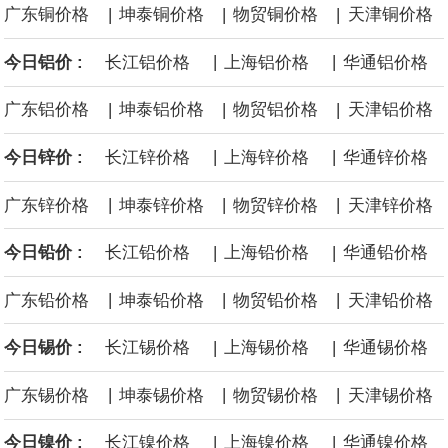
|
|
|
广东铜价格
坤泰铜价格
物贸铜价格
天津铜价格
面战舰项目之一。 根据CBO的初步估算，首舰造价约234亿美元，
|
|
今日铝价 :
长江铝价格
上海铝价格
华通铝价格
后续14艘平均每艘约180亿美元。
|
|
|
广东铝价格
坤泰铝价格
物贸铝价格
天津铝价格
黄金价格有望录得自今年1月以来最大单周涨幅。油价走弱为金价提
|
|
今日锌价 :
长江锌价格
上海锌价格
华通锌价格
供支撑，同时投资者正等待美国非农就业数据，以寻找美国利率前
|
|
|
广东锌价格
坤泰锌价格
物贸锌价格
天津锌价格
景的线索。StoneX高级分析师马特·辛普森表示，中东和平前景改善
|
|
今日铅价 :
长江铅价格
上海铅价格
华通铅价格
令市场通胀预期下降，推动黄金价格从此前持续数周、位于4000美
|
|
|
广东铅价格
坤泰铅价格
物贸铅价格
天津铅价格
元上方的盘整区间中进一步上涨。
|
|
今日锡价 :
长江锡价格
上海锡价格
华通锡价格
海力士：龙仁工厂将生产高带宽内存（HBM）及其他下一代动态随
|
|
|
广东锡价格
坤泰锡价格
物贸锡价格
天津锡价格
机存取存储器（DRAM）。
|
|
今日镍价 :
长江镍价格
上海镍价格
华通镍价格