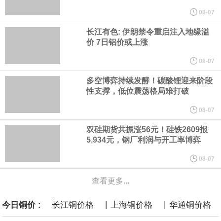
他与赫格塞思就弹药短缺问题发生冲突的报道是“完全没有根据的谣
08-07
长江有色: 伊朗禁令重启注入地缘溢
言”，他对赫格塞思所做的工作“非常满意”。
价 7日铝价或上涨
纽约期银突破64美元/盎司，日内涨3.91%。
08-07
多空博弈持续发酵！碳酸锂迎来阶段
据报道，威刚近日在法说会上表示，在需求增加、价格走高及货源
性支撑，低位震荡格局难打破
稳定的三大有利因素带动下，预期第3季度营运将优于第2季度，并
08-07
双硅期货共振涨56元！硅铁2609报
进一步扩大全年营运成果。
5,934元，钢厂利润与开工率博弈
美国国会预算办公室（CBO）于当地时间5日发布报告称，美国海军
08-07
查看更多...
计划建造的15艘核动力“特朗普级”（Trump-class）战列舰，从研发
|
|
今日铜价 :
长江铜价格
上海铜价格
华通铜价格
到采购的总费用可能高达2750亿美元，为美国有史以来最昂贵的水