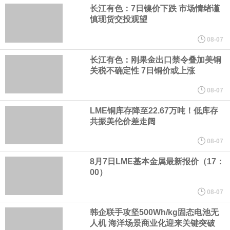
（含境内发明专利20项）。
长江有色：7日镍价下跌 市场情绪谨
慎现货交投观望
纽约期银日内涨4%，现报64.08美元/盎司。
08-07
宇树科技董事长、总经理兼首席技术官王兴兴在网上路演时表示，
长江有色：刚果金出口禁令叠加美铜
关税不确定性 7日铜价或上涨
经过多年研发创新和技术积累，公司逐步形成了包括一体化关节集
08-07
LME铜库存降至22.67万吨！低库存
成技术、高紧凑度机器人身体集成技术、机器人激光雷达全自研核
共振美伦价差走阔
心技术等多项已商业化应用的核心技术并已应用于公司的高性能通
08-07
8月7日LME基本金属最新报价（17：
用人形机器人、四足机器人等产品。
00）
美国总统特朗普6日否认他对国防部长赫格塞思不满，称对赫格塞思
08-07
韩企联手攻坚500Wh/kg固态电池无
所做的工作“非常满意”。特朗普在社交媒体上发帖称，一些媒体有关
人机 海洋场景商业化迎来关键突破