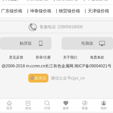
|
|
|
广东镍价格
坤泰镍价格
物贸镍价格
天津镍价格
客服电话 :15805918000
触屏版
电脑版
意见反馈
登录/注册
关于我们
免责条款
@2006-2018 m.ccmn.cn长江有色金属网 闽ICP备09004021号
加关注
微信公众号cjys_cn
首页
资讯
行情
服务
客服
我的