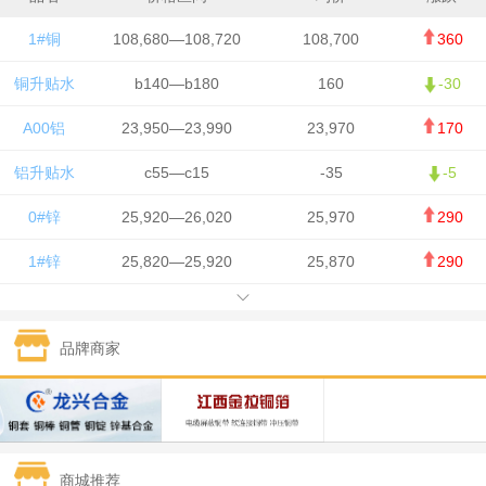
1#铜
108,680—108,720
108,700
360
铜升贴水
b140—b180
160
-30
A00铝
23,950—23,990
23,970
170
铝升贴水
c55—c15
-35
-5
0#锌
25,920—26,020
25,970
290
1#锌
25,820—25,920
25,870
290
1#铅
15,700—15,800
15,750
50
品牌商家
1#锡
434,000—436,000
435,000
-750
1#镍
129,550—130,750
130,150
-1,650
1#白银
15,100—15,110
15,105
-70
商城推荐
钯金
323—325
324
0