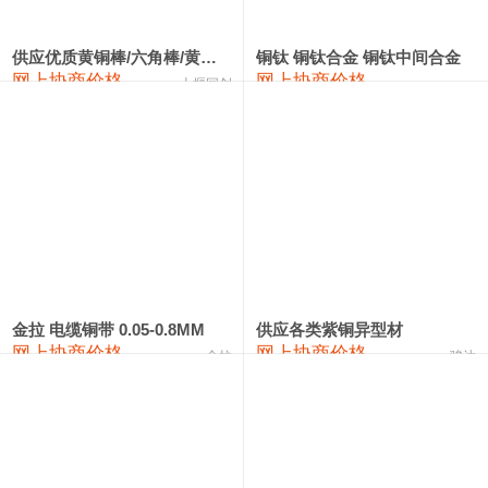
2202#硅
14,100—14,300
14,200
0
金属硅3303#-2202#
10,400—14,200
12,300
0
供应优质黄铜棒/六角棒/黄铜方板
铜钛 铜钛合金 铜钛中间合金
网上协商价格
网上协商价格
十堰同创
金属硅553#-331#
9,400—10,800
10,100
100
漆包线
111,970—115,970
113,970
360
磷铜合金
110,800—117,600
114,200
400
无氧铜丝(硬)
109,710—110,010
109,860
360
R410A专用紫铜管
113,700—113,700
113,700
360
铸造铝合金锭(A356.2)
24,300—24,700
24,500
200
金拉 电缆铜带 0.05-0.8MM
供应各类紫铜异型材
网上协商价格
网上协商价格
金拉
骏达
铸造铝合金锭(A380）
26,300—26,500
26,400
100
铝合金ADC12
24,200—24,400
24,300
100
铸造铝合金锭(ZL102)
24,300—24,500
24,400
200