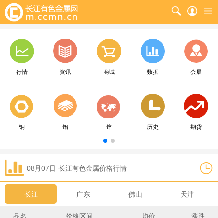
行情
资讯
商城
数据
会展
铜
铝
锌
历史
期货
08月07日
长江
有色金属价格行情
长江
广东
佛山
天津
品名
价格区间
均价
涨跌