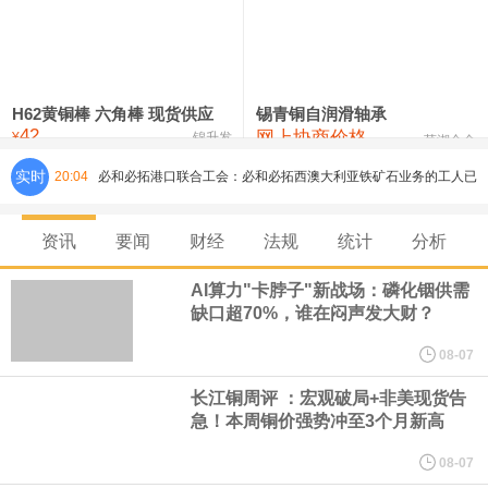
铸造铝合金锭(ZLD104)
24,300—24,500
24,400
200
压铸锌合金锭
26,500—26,700
26,600
250
硫酸镍
32,400—33,800
33,100
0
H62黄铜棒 六角棒 现货供应
锡青铜自润滑轴承
42
网上协商价格
氯化镍
38,300—40,300
39,300
0
¥
锦升发
芜湖合金
实时
20:04
必和必拓港口联合工会：必和必拓西澳大利亚铁矿石业务的工人已
通知，将于8月9日实施24小时停工。
资讯
要闻
财经
法规
统计
分析
8月7日，宇树科技董事长王兴兴网上路演时表示，报告期内，公司
AI算力"卡脖子"新战场：磷化铟供需
缺口超70%，谁在闷声发大财？
研发费用金额分别为4,995.18万元、7,001.70万元、14,496.56万
08-07
元，最近3年复合增长率达70.36%，呈快速增长趋势，并形成多项
长江铜周评 ：宏观破局+非美现货告
急！本周铜价强势冲至3个月新高
核心技术和知识产权。截至2026年1月31日，公司拥有262项专利权
08-07