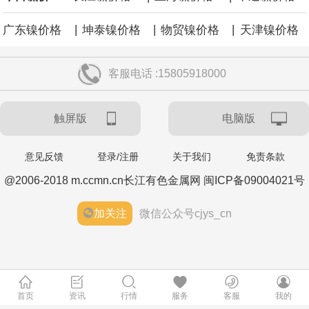
|
|
|
广东镍价格
坤泰镍价格
物贸镍价格
天津镍价格
客服电话 :15805918000
触屏版
电脑版
意见反馈
登录/注册
关于我们
免责条款
@2006-2018 m.ccmn.cn长江有色金属网 闽ICP备09004021号
加关注
微信公众号cjys_cn
首页
资讯
行情
服务
客服
我的