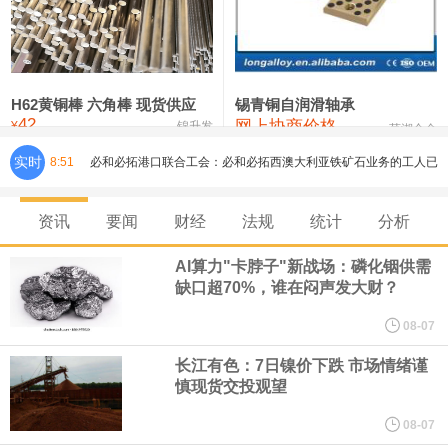
铸造铝合金锭(ZLD104)
24,300—24,500
24,400
200
压铸锌合金锭
26,500—26,700
26,600
250
硫酸镍
32,400—33,800
33,100
0
H62黄铜棒 六角棒 现货供应
锡青铜自润滑轴承
42
网上协商价格
氯化镍
38,300—40,300
39,300
0
¥
锦升发
芜湖合金
必和必拓港口联合工会：必和必拓西澳大利亚铁矿石业务的工人已
实时
8:51
通知，将于8月9日实施24小时停工。
资讯
要闻
财经
法规
统计
分析
8月7日，宇树科技董事长王兴兴网上路演时表示，报告期内，公司
AI算力"卡脖子"新战场：磷化铟供需
研发费用金额分别为4,995.18万元、7,001.70万元、14,496.56万
缺口超70%，谁在闷声发大财？
08-07
元，最近3年复合增长率达70.36%，呈快速增长趋势，并形成多项
长江有色：7日镍价下跌 市场情绪谨
慎现货交投观望
核心技术和知识产权。截至2026年1月31日，公司拥有262项专利权
08-07
（含境内发明专利20项）。