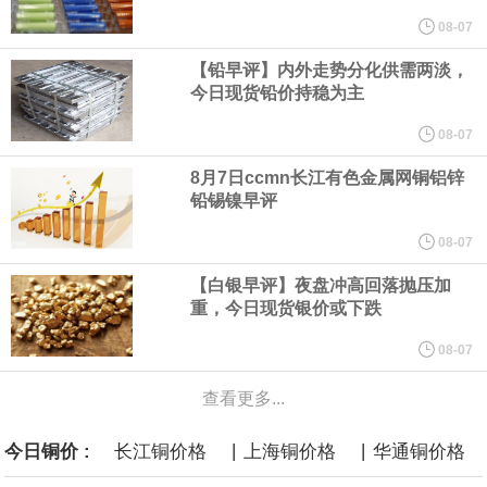
08-07
言”，他对赫格塞思所做的工作“非常满意”。
【铅早评】内外走势分化供需两淡，
今日现货铅价持稳为主
纽约期银突破64美元/盎司，日内涨3.91%。
08-07
据报道，威刚近日在法说会上表示，在需求增加、价格走高及货源
8月7日ccmn长江有色金属网铜铝锌
铅锡镍早评
稳定的三大有利因素带动下，预期第3季度营运将优于第2季度，并
08-07
进一步扩大全年营运成果。
【白银早评】夜盘冲高回落抛压加
重，今日现货银价或下跌
美国国会预算办公室（CBO）于当地时间5日发布报告称，美国海军
08-07
计划建造的15艘核动力“特朗普级”（Trump-class）战列舰，从研发
查看更多...
到采购的总费用可能高达2750亿美元，为美国有史以来最昂贵的水
|
|
今日铜价 :
长江铜价格
上海铜价格
华通铜价格
面战舰项目之一。 根据CBO的初步估算，首舰造价约234亿美元，