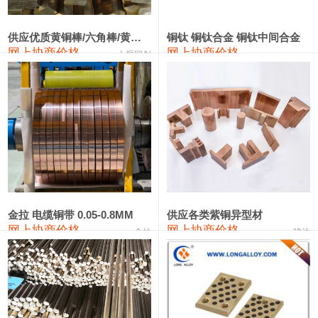
2202#硅
14,100—14,300
14,200
0
金属硅3303#-2202#
10,400—14,200
12,300
0
供应优质黄铜棒/六角棒/黄铜方板
铜钛 铜钛合金 铜钛中间合金
网上协商价格
网上协商价格
十堰同创
金属硅553#-331#
9,400—10,800
10,100
100
漆包线
111,970—115,970
113,970
360
磷铜合金
110,800—117,600
114,200
400
无氧铜丝(硬)
109,710—110,010
109,860
360
R410A专用紫铜管
113,700—113,700
113,700
360
铸造铝合金锭(A356.2)
24,300—24,700
24,500
200
金拉 电缆铜带 0.05-0.8MM
供应各类紫铜异型材
网上协商价格
网上协商价格
金拉
骏达
铸造铝合金锭(A380）
26,300—26,500
26,400
100
铝合金ADC12
24,200—24,400
24,300
100
铸造铝合金锭(ZL102)
24,300—24,500
24,400
200