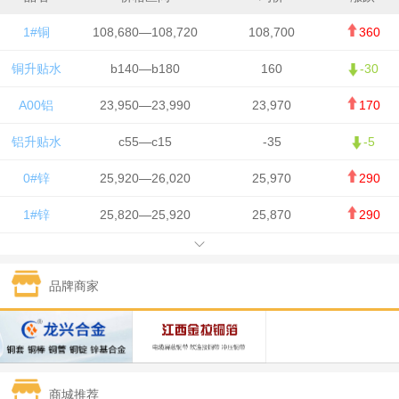
1#铜
108,680—108,720
108,700
360
铜升贴水
b140—b180
160
-30
A00铝
23,950—23,990
23,970
170
铝升贴水
c55—c15
-35
-5
0#锌
25,920—26,020
25,970
290
1#锌
25,820—25,920
25,870
290
1#铅
15,700—15,800
15,750
50
品牌商家
1#锡
434,000—436,000
435,000
-750
1#镍
129,550—130,750
130,150
-1,650
1#白银
15,100—15,110
15,105
-70
商城推荐
钯金
323—325
324
0