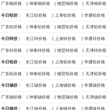
|
|
|
广东铜价格
坤泰铜价格
物贸铜价格
天津铜价格
后续14艘平均每艘约180亿美元。
|
|
今日铝价 :
长江铝价格
上海铝价格
华通铝价格
黄金价格有望录得自今年1月以来最大单周涨幅。油价走弱为金价提
|
|
|
广东铝价格
坤泰铝价格
物贸铝价格
天津铝价格
供支撑，同时投资者正等待美国非农就业数据，以寻找美国利率前
|
|
今日锌价 :
长江锌价格
上海锌价格
华通锌价格
景的线索。StoneX高级分析师马特·辛普森表示，中东和平前景改善
|
|
|
广东锌价格
坤泰锌价格
物贸锌价格
天津锌价格
令市场通胀预期下降，推动黄金价格从此前持续数周、位于4000美
|
|
今日铅价 :
长江铅价格
上海铅价格
华通铅价格
元上方的盘整区间中进一步上涨。
|
|
|
广东铅价格
坤泰铅价格
物贸铅价格
天津铅价格
海力士：龙仁工厂将生产高带宽内存（HBM）及其他下一代动态随
|
|
今日锡价 :
长江锡价格
上海锡价格
华通锡价格
机存取存储器（DRAM）。
|
|
|
广东锡价格
坤泰锡价格
物贸锡价格
天津锡价格
|
|
今日镍价 :
长江镍价格
上海镍价格
华通镍价格