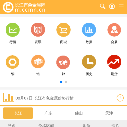
行情
资讯
商城
数据
会展
铜
铝
锌
历史
期货
08月07日
长江
有色金属价格行情
长江
广东
佛山
天津
品名
价格区间
均价
涨跌