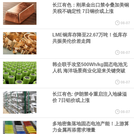
长江有色：刚果金出口禁令叠加美铜
关税不确定性 7日铜价或上涨
纽约期银日内涨4%，现报64.08美元/盎司。
08-07
宇树科技董事长、总经理兼首席技术官王兴兴在网上路演时表示，
LME铜库存降至22.67万吨！低库存
共振美伦价差走阔
经过多年研发创新和技术积累，公司逐步形成了包括一体化关节集
08-07
成技术、高紧凑度机器人身体集成技术、机器人激光雷达全自研核
韩企联手攻坚500Wh/kg固态电池无
人机 海洋场景商业化迎来关键突破
心技术等多项已商业化应用的核心技术并已应用于公司的高性能通
08-07
用人形机器人、四足机器人等产品。
长江有色: 伊朗禁令重启注入地缘溢
价 7日铝价或上涨
美国总统特朗普6日否认他对国防部长赫格塞思不满，称对赫格塞思
08-07
所做的工作“非常满意”。特朗普在社交媒体上发帖称，一些媒体有关
多地密集落地固态电池产能！上游算
力金属再添需求增量
他与赫格塞思就弹药短缺问题发生冲突的报道是“完全没有根据的谣