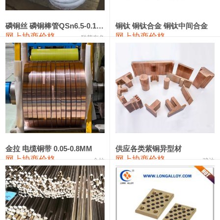
441#硅
9,500—9,700
9,600
0
金属硅553#-331#
9,300—10,700
10,000
0
磷铜丝 磷铜棒管QSn6.5-0.1 7-0.2 8-0.3
铜钛 铜钛合金 铜钛中间合金
网上协商价格
网上协商价格
联荣有色
金属硅3303#-2202#
10,400—14,200
12,300
0
漆包线
111,610—115,610
113,610
1,060
磷铜合金
110,400—117,200
113,800
1,050
无氧铜丝(硬)
109,350—109,650
109,500
1,060
R410A专用紫铜管
113,340—113,340
113,340
1,060
铸造铝合金锭(A356.2)
24,100—24,500
24,300
100
金拉 电缆铜带 0.05-0.8MM
供应各类紫铜异型材
网上协商价格
网上协商价格
金拉
骏达
铸造铝合金锭(A380）
26,200—26,400
26,300
100
铝合金ADC12
24,100—24,300
24,200
100
铸造铝合金锭(ZL102)
24,100—24,300
24,200
100