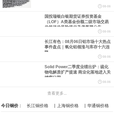
美元的项目制造重重阻碍
08-06
国投瑞银白银期货证券投资基金
欧股开盘涨跌不一，德国DAX指数跌0.29%，英国富时100指数涨
（LOF）A类基金份额二级市场交易
价格溢价风险提示及停复牌公告
0.08%，法国CAC40指数涨0.03%，欧洲斯托克50指数跌0.15%，
08-06
长江有色：08月06日铝市场十大热点
意大利富时MIB指数跌0.18%。
事件盘点｜氧化铝领涨与库存十六连
降
LME伦镍日内跌超3.00%，现报16574.100美元/吨。
08-06
Solid Power二季度业绩出炉：硫化
瑞士7月季调后失业率 3.1%，预期 3.1%，前值 3.1%。瑞士7月未
物电解质扩产提速 商业化落地进入关
键窗口期
季调失业率 3%，预期 3%，前值 2.9%。
08-06
查看更多...
商品期货收盘，黄金连续涨3.44%，焦炭连续涨2.72%，铁矿石连续
|
|
今日铜价 :
长江铜价格
上海铜价格
华通铜价格
涨2.64%，镍连续跌2.62%，白银连续涨2.61%。