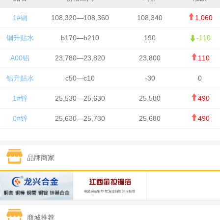
1#铜
108,320—108,360
108,340
1,060
铜升贴水
b170—b210
190
-110
A00铝
23,780—23,820
23,800
110
铝升贴水
c50—c10
-30
0
1#锌
25,530—25,630
25,580
490
0#锌
25,630—25,730
25,680
490
1#铅
15,650—15,750
15,700
-50
品牌商家
1#锡
434,750—436,750
435,750
7,000
1#镍
131,200—132,400
131,800
850
1#白银
15,170—15,180
15,175
615
商城推荐
钯金
323—325
324
5