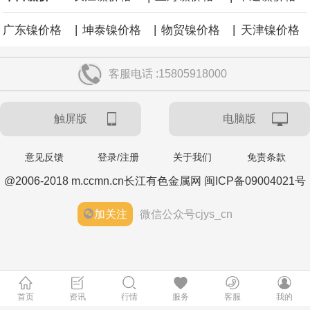
|
|
|
广东镍价格
坤泰镍价格
物贸镍价格
天津镍价格
客服电话 :15805918000
触屏版
电脑版
意见反馈
登录/注册
关于我们
免责条款
@2006-2018 m.ccmn.cn长江有色金属网 闽ICP备09004021号
加关注
微信公众号cjys_cn
首页
资讯
行情
服务
客服
我的