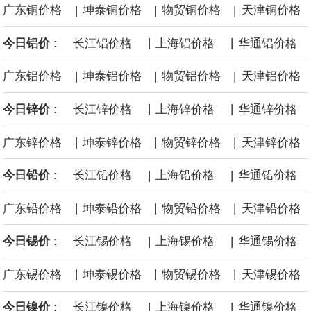
|
|
|
广东铜价格
坤泰铜价格
物贸铜价格
天津铜价格
沙特下调了对亚洲的主要原油价格，与此同时，各方正就一项旨在
|
|
今日铝价 :
长江铝价格
上海铝价格
华通铝价格
缓解霍尔木兹海峡航运压力的协议进行谈判。尽管胡塞武装的威胁
|
|
|
广东铝价格
坤泰铝价格
物贸铝价格
天津铝价格
危及了经由红海向东运输原油的替代路线，但沙特方面仍下调了价
|
|
今日锌价 :
长江锌价格
上海锌价格
华通锌价格
格。
|
|
|
广东锌价格
坤泰锌价格
物贸锌价格
天津锌价格
|
|
今日铅价 :
长江铅价格
上海铅价格
华通铅价格
|
|
|
广东铅价格
坤泰铅价格
物贸铅价格
天津铅价格
|
|
今日锡价 :
长江锡价格
上海锡价格
华通锡价格
|
|
|
广东锡价格
坤泰锡价格
物贸锡价格
天津锡价格
|
|
今日镍价 :
长江镍价格
上海镍价格
华通镍价格