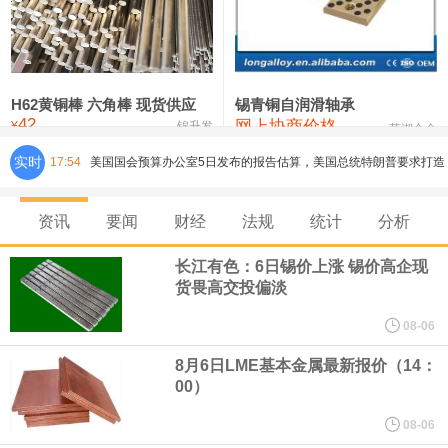
铸造铝合金锭(ZLD104)
24,100—24,300
24,200
100
压铸锌合金锭
26,250—26,450
26,350
500
硫酸镍
32,400—33,800
33,100
0
H62黄铜棒 六角棒 现货供应
锡青铜自润滑轴承
42
网上协商价格
氯化镍
38,300—40,300
39,300
0
¥
锦升发
芜湖合金
实时
17:54
美国国会预算办公室5日发布的报告估算，美国总统特朗普要求打造
的海军全新核动力“黄金舰队”可能需要在今后数十年间支出约2750
资讯
要闻
财经
法规
统计
分析
亿美元。其中，首艘“特朗普级”战列舰“无畏”号预估造价比原来至少
长江有色：6日锡价上涨 锡价高企现
货畏高交投偏淡
高50%。
08-06
芝加哥期权交易所全球市场公司（CBOE GLOBAL MARKETS
8月6日LME基本金属最新报价（14：
00）
INC）：CBOE 欧洲清算所将于 8 月 24 日起，将证券融资交易清算
08-06