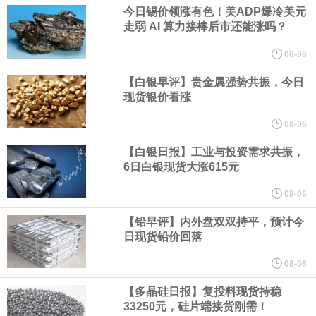
业务拓展至固定收益品类。
今日锡价领涨有色！美ADP爆冷美元
走弱 AI 算力接棒后市还能涨吗？
周四，亚洲科技股下跌，跟随隔夜交易中回调的美国同行，凸显了
08-06
全球科技股波动性的加剧。 日本市场中，软银股价收盘下跌4.4%，
【白银早评】贵金属强势共振，今日
现货银价看涨
芯片设备制造商东京电子股价下跌近6%，日本存储芯片制造商铠侠
08-06
【白银日报】工业与投资需求共振，
股价下跌超过10%。
6日白银现货大涨615元
WPP股价料创1992年以来最大单日涨幅，上涨25%至11个月高位。
08-06
【铅早评】内外盘双双持平，预计今
谷歌规划的印度数据中心枢纽建设工作正在如火如荼推进，项目所
日现货铅价回落
在地上方的山坡已经被开挖，露出赤红土层，并修出层层台地。但
08-06
【多晶硅日报】复投料现货持稳
环保人士的反对声浪持续高涨，给这家美国科技巨头总规模 150 亿
33250元，硅片端接货刚需！