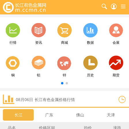
行情
资讯
商城
数据
会展
铜
铝
锌
历史
期货
08月06日
长江
有色金属价格行情
长江
广东
佛山
天津
品名
价格区间
均价
涨跌