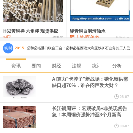
铸造铝合金锭(ZLD104)
24,300—24,500
24,400
200
压铸锌合金锭
26,500—26,700
26,600
250
硫酸镍
32,400—33,800
33,100
0
H62黄铜棒 六角棒 现货供应
锡青铜自润滑轴承
42
网上协商价格
氯化镍
38,300—40,300
39,300
0
¥
锦升发
芜湖合金
实时
20:15
必和必拓港口联合工会：必和必拓西澳大利亚铁矿石业务的工人已
通知，将于8月9日实施24小时停工。
资讯
要闻
财经
法规
统计
分析
8月7日，宇树科技董事长王兴兴网上路演时表示，报告期内，公司
AI算力"卡脖子"新战场：磷化铟供需
缺口超70%，谁在闷声发大财？
研发费用金额分别为4,995.18万元、7,001.70万元、14,496.56万
08-07
元，最近3年复合增长率达70.36%，呈快速增长趋势，并形成多项
长江铜周评 ：宏观破局+非美现货告
急！本周铜价强势冲至3个月新高
核心技术和知识产权。截至2026年1月31日，公司拥有262项专利权
08-07