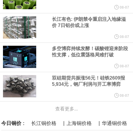
他与赫格塞思就弹药短缺问题发生冲突的报道是“完全没有根据的谣
08-07
长江有色: 伊朗禁令重启注入地缘溢
言”，他对赫格塞思所做的工作“非常满意”。
价 7日铝价或上涨
纽约期银突破64美元/盎司，日内涨3.91%。
08-07
多空博弈持续发酵！碳酸锂迎来阶段
据报道，威刚近日在法说会上表示，在需求增加、价格走高及货源
性支撑，低位震荡格局难打破
稳定的三大有利因素带动下，预期第3季度营运将优于第2季度，并
08-07
双硅期货共振涨56元！硅铁2609报
进一步扩大全年营运成果。
5,934元，钢厂利润与开工率博弈
美国国会预算办公室（CBO）于当地时间5日发布报告称，美国海军
08-07
查看更多...
计划建造的15艘核动力“特朗普级”（Trump-class）战列舰，从研发
|
|
今日铜价 :
长江铜价格
上海铜价格
华通铜价格
到采购的总费用可能高达2750亿美元，为美国有史以来最昂贵的水