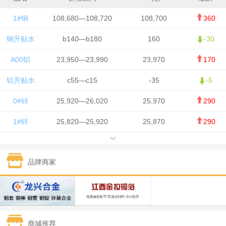
1#铜
108,680—108,720
108,700
360
铜升贴水
b140—b180
160
-30
A00铝
23,950—23,990
23,970
170
铝升贴水
c55—c15
-35
-5
0#锌
25,920—26,020
25,970
290
1#锌
25,820—25,920
25,870
290
1#铅
15,700—15,800
15,750
50
品牌商家
1#锡
434,000—436,000
435,000
-750
1#镍
129,550—130,750
130,150
-1,650
1#白银
15,100—15,110
15,105
-70
商城推荐
钯金
323—325
324
0