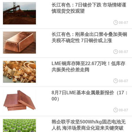
（含境内发明专利20项）。
长江有色：7日镍价下跌 市场情绪谨
慎现货交投观望
纽约期银日内涨4%，现报64.08美元/盎司。
08-07
宇树科技董事长、总经理兼首席技术官王兴兴在网上路演时表示，
长江有色：刚果金出口禁令叠加美铜
关税不确定性 7日铜价或上涨
经过多年研发创新和技术积累，公司逐步形成了包括一体化关节集
08-07
LME铜库存降至22.67万吨！低库存
成技术、高紧凑度机器人身体集成技术、机器人激光雷达全自研核
共振美伦价差走阔
心技术等多项已商业化应用的核心技术并已应用于公司的高性能通
08-07
8月7日LME基本金属最新报价（17：
用人形机器人、四足机器人等产品。
00）
美国总统特朗普6日否认他对国防部长赫格塞思不满，称对赫格塞思
08-07
韩企联手攻坚500Wh/kg固态电池无
所做的工作“非常满意”。特朗普在社交媒体上发帖称，一些媒体有关
人机 海洋场景商业化迎来关键突破