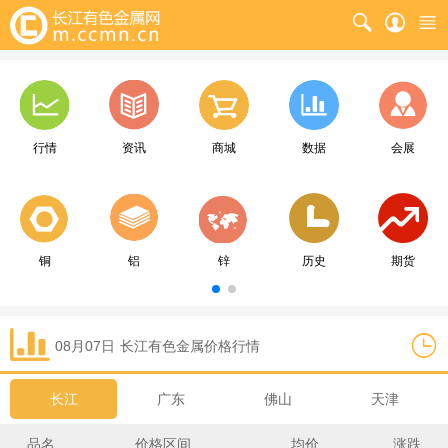
行情
资讯
商城
数据
会展
铜
铝
锌
历史
期货
08月07日
长江
有色金属价格行情
长江
广东
佛山
天津
品名
价格区间
均价
涨跌