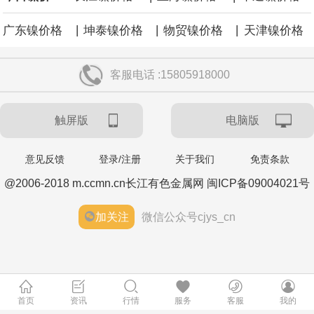
|
|
|
广东镍价格
坤泰镍价格
物贸镍价格
天津镍价格
客服电话 :15805918000
触屏版
电脑版
意见反馈
登录/注册
关于我们
免责条款
@2006-2018 m.ccmn.cn长江有色金属网 闽ICP备09004021号
加关注
微信公众号cjys_cn
首页
资讯
行情
服务
客服
我的