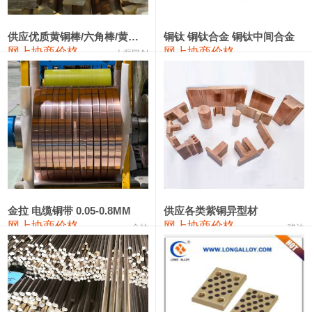
2202#硅
14,100—14,300
14,200
0
金属硅3303#-2202#
10,400—14,200
12,300
0
供应优质黄铜棒/六角棒/黄铜方板
铜钛 铜钛合金 铜钛中间合金
网上协商价格
网上协商价格
十堰同创
金属硅553#-331#
9,400—10,800
10,100
100
漆包线
111,970—115,970
113,970
360
磷铜合金
110,800—117,600
114,200
400
无氧铜丝(硬)
109,710—110,010
109,860
360
R410A专用紫铜管
113,700—113,700
113,700
360
铸造铝合金锭(A356.2)
24,300—24,700
24,500
200
金拉 电缆铜带 0.05-0.8MM
供应各类紫铜异型材
网上协商价格
网上协商价格
金拉
骏达
铸造铝合金锭(A380）
26,300—26,500
26,400
100
铝合金ADC12
24,200—24,400
24,300
100
铸造铝合金锭(ZL102)
24,300—24,500
24,400
200