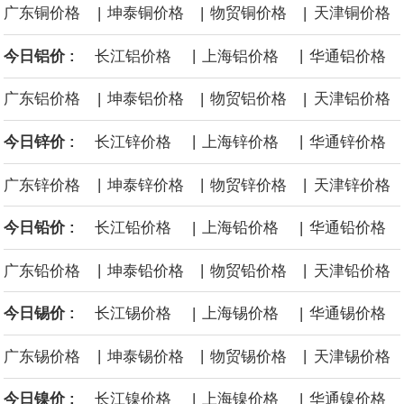
|
|
|
广东铜价格
坤泰铜价格
物贸铜价格
天津铜价格
面战舰项目之一。 根据CBO的初步估算，首舰造价约234亿美元，
|
|
今日铝价 :
长江铝价格
上海铝价格
华通铝价格
后续14艘平均每艘约180亿美元。
|
|
|
广东铝价格
坤泰铝价格
物贸铝价格
天津铝价格
黄金价格有望录得自今年1月以来最大单周涨幅。油价走弱为金价提
|
|
今日锌价 :
长江锌价格
上海锌价格
华通锌价格
供支撑，同时投资者正等待美国非农就业数据，以寻找美国利率前
|
|
|
广东锌价格
坤泰锌价格
物贸锌价格
天津锌价格
景的线索。StoneX高级分析师马特·辛普森表示，中东和平前景改善
|
|
今日铅价 :
长江铅价格
上海铅价格
华通铅价格
令市场通胀预期下降，推动黄金价格从此前持续数周、位于4000美
|
|
|
广东铅价格
坤泰铅价格
物贸铅价格
天津铅价格
元上方的盘整区间中进一步上涨。
|
|
今日锡价 :
长江锡价格
上海锡价格
华通锡价格
海力士：龙仁工厂将生产高带宽内存（HBM）及其他下一代动态随
|
|
|
广东锡价格
坤泰锡价格
物贸锡价格
天津锡价格
机存取存储器（DRAM）。
|
|
今日镍价 :
长江镍价格
上海镍价格
华通镍价格