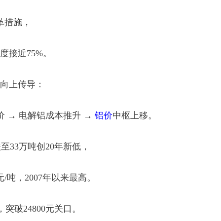
革措施，
度接近75%。
向上传导：
价 → 电解铝成本推升 →
铝价
中枢上移。
至33万吨创20年新低，
/吨，2007年以来最高。
，突破24800元关口。