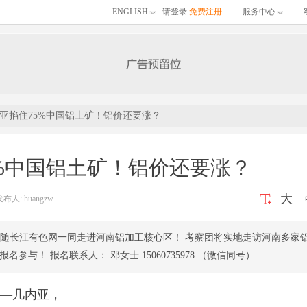
ENGLISH
请登录
免费注册
服务中心
亚掐住75%中国铝土矿！铝价还要涨？
%中国铝土矿！铝价还要涨？
大
: huangzw
8日，随长江有色网一同走进河南铝加工核心区！ 考察团将实地走访河南多家
参与！ 报名联系人： 邓女士 15060735978 （微信同号）
—几内亚，