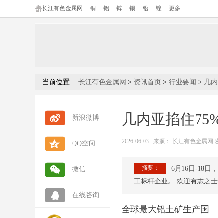
长江有色金属网
铜
铝
锌
锡
铅
镍
更多
当前位置：
长江有色金属网
>
资讯首页
>
行业要闻
>
几内
几内亚掐住75
新浪微博
2026-06-03
来源：
长江有色金属网 发布人
QQ空间
摘要：
6月16日-1
微信
工标杆企业。 欢迎有志之士报名
在线咨询
全球最大铝土矿生产国—