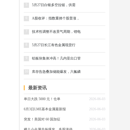
5
5月27日白银多空拉锯，供需
6
A股收评：指数重挫个股普涨，
7
技术性调整不改景气周期，锂电
8
5月27日长江有色金属现货行
9
铝板块集体冲高！几内亚出口管
10
库存告急叠加储能爆发，六氟磷
最新资讯
单日大跌 5000 元！仓单
2026-06-03
6月3日LME基本金属最新报
2026-06-03
突发！美国对 60 国加征
2026-06-03
稀土小金属共振爆发，多股涨停
2026-06-03