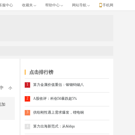
客服中心
收藏夹
帮助中心
网站导航
手机网
点击排行榜
1
算力金属价值重估：镓铟钨锡八
中
小
2
A股收评：科创50暴跌超5%
铝加
3
供给刚性遇上需求爆发，锂电铜
4
算力出海新范式：从&ldqu