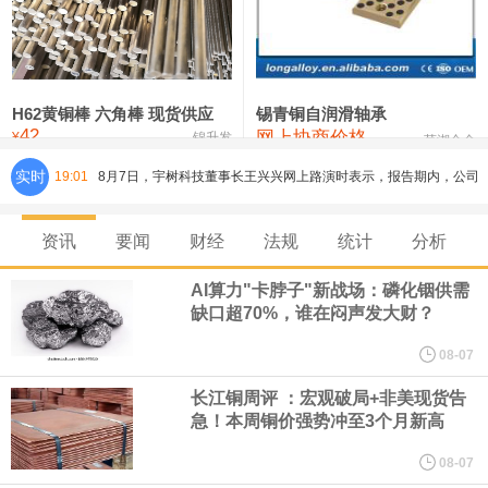
铸造铝合金锭(ZLD104)
24,300—24,500
24,400
200
压铸锌合金锭
26,500—26,700
26,600
250
硫酸镍
32,400—33,800
33,100
0
H62黄铜棒 六角棒 现货供应
锡青铜自润滑轴承
42
网上协商价格
氯化镍
38,300—40,300
39,300
0
¥
锦升发
芜湖合金
实时
19:01
8月7日，宇树科技董事长王兴兴网上路演时表示，报告期内，公司
研发费用金额分别为4,995.18万元、7,001.70万元、14,496.56万
资讯
要闻
财经
法规
统计
分析
元，最近3年复合增长率达70.36%，呈快速增长趋势，并形成多项
AI算力"卡脖子"新战场：磷化铟供需
缺口超70%，谁在闷声发大财？
核心技术和知识产权。截至2026年1月31日，公司拥有262项专利权
08-07
（含境内发明专利20项）。
长江铜周评 ：宏观破局+非美现货告
急！本周铜价强势冲至3个月新高
纽约期银日内涨4%，现报64.08美元/盎司。
08-07