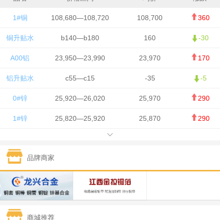
1#铜
108,680—108,720
108,700
360
铜升贴水
b140—b180
160
-30
A00铝
23,950—23,990
23,970
170
铝升贴水
c55—c15
-35
-5
0#锌
25,920—26,020
25,970
290
1#锌
25,820—25,920
25,870
290
1#铅
15,700—15,800
15,750
50
品牌商家
1#锡
434,000—436,000
435,000
-750
1#镍
129,550—130,750
130,150
-1,650
1#白银
15,100—15,110
15,105
-70
商城推荐
钯金
323—325
324
0