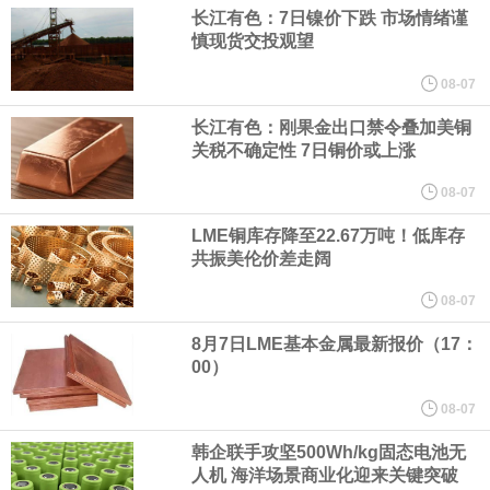
宇树科技董事长、总经理兼首席技术官王兴兴在网上路演时表示，
长江有色：7日镍价下跌 市场情绪谨
慎现货交投观望
经过多年研发创新和技术积累，公司逐步形成了包括一体化关节集
08-07
成技术、高紧凑度机器人身体集成技术、机器人激光雷达全自研核
长江有色：刚果金出口禁令叠加美铜
关税不确定性 7日铜价或上涨
心技术等多项已商业化应用的核心技术并已应用于公司的高性能通
08-07
LME铜库存降至22.67万吨！低库存
用人形机器人、四足机器人等产品。
共振美伦价差走阔
美国总统特朗普6日否认他对国防部长赫格塞思不满，称对赫格塞思
08-07
8月7日LME基本金属最新报价（17：
所做的工作“非常满意”。特朗普在社交媒体上发帖称，一些媒体有关
00）
他与赫格塞思就弹药短缺问题发生冲突的报道是“完全没有根据的谣
08-07
韩企联手攻坚500Wh/kg固态电池无
言”，他对赫格塞思所做的工作“非常满意”。
人机 海洋场景商业化迎来关键突破