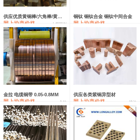
2202#硅
14,100—14,300
14,200
0
金属硅3303#-2202#
10,400—14,200
12,300
0
供应优质黄铜棒/六角棒/黄铜方板
铜钛 铜钛合金 铜钛中间合金
网上协商价格
网上协商价格
十堰同创
金属硅553#-331#
9,400—10,800
10,100
100
漆包线
111,970—115,970
113,970
360
磷铜合金
110,800—117,600
114,200
400
无氧铜丝(硬)
109,710—110,010
109,860
360
R410A专用紫铜管
113,700—113,700
113,700
360
铸造铝合金锭(A356.2)
24,300—24,700
24,500
200
金拉 电缆铜带 0.05-0.8MM
供应各类紫铜异型材
网上协商价格
网上协商价格
金拉
骏达
铸造铝合金锭(A380）
26,300—26,500
26,400
100
铝合金ADC12
24,200—24,400
24,300
100
铸造铝合金锭(ZL102)
24,300—24,500
24,400
200