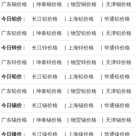
|
|
|
广东铜价格
坤泰铜价格
物贸铜价格
天津铜价格
黄金价格有望录得自今年1月以来最大单周涨幅。油价走弱为金价提
|
|
今日铝价 :
长江铝价格
上海铝价格
华通铝价格
供支撑，同时投资者正等待美国非农就业数据，以寻找美国利率前
|
|
|
广东铝价格
坤泰铝价格
物贸铝价格
天津铝价格
景的线索。StoneX高级分析师马特·辛普森表示，中东和平前景改善
|
|
今日锌价 :
长江锌价格
上海锌价格
华通锌价格
令市场通胀预期下降，推动黄金价格从此前持续数周、位于4000美
|
|
|
广东锌价格
坤泰锌价格
物贸锌价格
天津锌价格
元上方的盘整区间中进一步上涨。
|
|
今日铅价 :
长江铅价格
上海铅价格
华通铅价格
海力士：龙仁工厂将生产高带宽内存（HBM）及其他下一代动态随
|
|
|
广东铅价格
坤泰铅价格
物贸铅价格
天津铅价格
机存取存储器（DRAM）。
|
|
今日锡价 :
长江锡价格
上海锡价格
华通锡价格
必和必拓港口联合工会：必和必拓西澳大利亚铁矿石业务的工人已
|
|
|
广东锡价格
坤泰锡价格
物贸锡价格
天津锡价格
通知，将于8月9日实施24小时停工。
|
|
今日镍价 :
长江镍价格
上海镍价格
华通镍价格