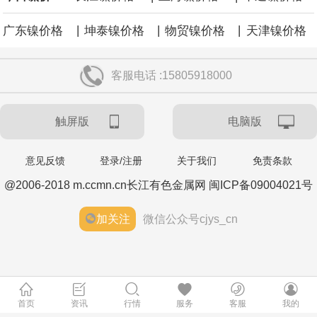
|
|
|
广东镍价格
坤泰镍价格
物贸镍价格
天津镍价格
客服电话 :15805918000
触屏版
电脑版
意见反馈
登录/注册
关于我们
免责条款
@2006-2018 m.ccmn.cn长江有色金属网 闽ICP备09004021号
加关注
微信公众号cjys_cn
首页
资讯
行情
服务
客服
我的