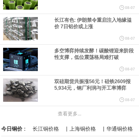
纽约期银突破64美元/盎司，日内涨3.91%。
08-07
长江有色: 伊朗禁令重启注入地缘溢
据报道，威刚近日在法说会上表示，在需求增加、价格走高及货源
价 7日铝价或上涨
稳定的三大有利因素带动下，预期第3季度营运将优于第2季度，并
08-07
多空博弈持续发酵！碳酸锂迎来阶段
进一步扩大全年营运成果。
性支撑，低位震荡格局难打破
美国国会预算办公室（CBO）于当地时间5日发布报告称，美国海军
08-07
双硅期货共振涨56元！硅铁2609报
计划建造的15艘核动力“特朗普级”（Trump-class）战列舰，从研发
5,934元，钢厂利润与开工率博弈
到采购的总费用可能高达2750亿美元，为美国有史以来最昂贵的水
08-07
查看更多...
面战舰项目之一。 根据CBO的初步估算，首舰造价约234亿美元，
|
|
今日铜价 :
长江铜价格
上海铜价格
华通铜价格
后续14艘平均每艘约180亿美元。