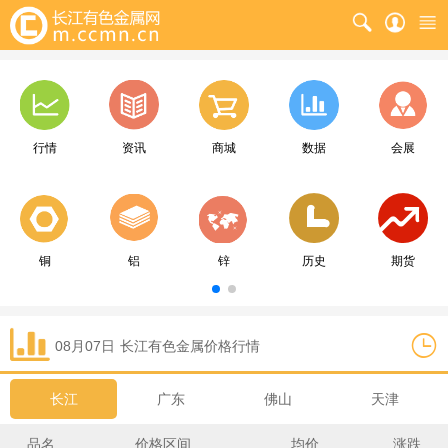
行情
资讯
商城
数据
会展
铜
铝
锌
历史
期货
08月07日
长江
有色金属价格行情
长江
广东
佛山
天津
品名
价格区间
均价
涨跌