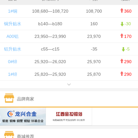
1#铜
108,680—108,720
108,700
360
铜升贴水
b140—b180
160
-30
A00铝
23,950—23,990
23,970
170
铝升贴水
c55—c15
-35
-5
0#锌
25,920—26,020
25,970
290
1#锌
25,820—25,920
25,870
290
1#铅
15,700—15,800
15,750
50
品牌商家
1#锡
434,000—436,000
435,000
-750
1#镍
129,550—130,750
130,150
-1,650
1#白银
15,100—15,110
15,105
-70
商城推荐
钯金
323—325
324
0