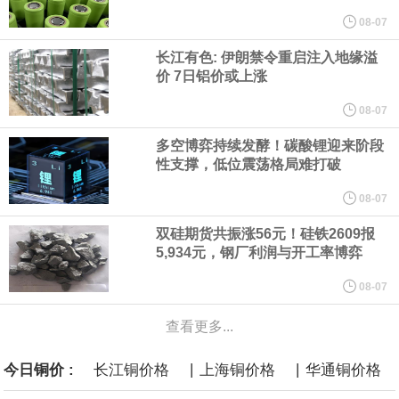
他与赫格塞思就弹药短缺问题发生冲突的报道是“完全没有根据的谣
08-07
长江有色: 伊朗禁令重启注入地缘溢
言”，他对赫格塞思所做的工作“非常满意”。
价 7日铝价或上涨
纽约期银突破64美元/盎司，日内涨3.91%。
08-07
多空博弈持续发酵！碳酸锂迎来阶段
据报道，威刚近日在法说会上表示，在需求增加、价格走高及货源
性支撑，低位震荡格局难打破
稳定的三大有利因素带动下，预期第3季度营运将优于第2季度，并
08-07
双硅期货共振涨56元！硅铁2609报
进一步扩大全年营运成果。
5,934元，钢厂利润与开工率博弈
美国国会预算办公室（CBO）于当地时间5日发布报告称，美国海军
08-07
查看更多...
计划建造的15艘核动力“特朗普级”（Trump-class）战列舰，从研发
|
|
今日铜价 :
长江铜价格
上海铜价格
华通铜价格
到采购的总费用可能高达2750亿美元，为美国有史以来最昂贵的水