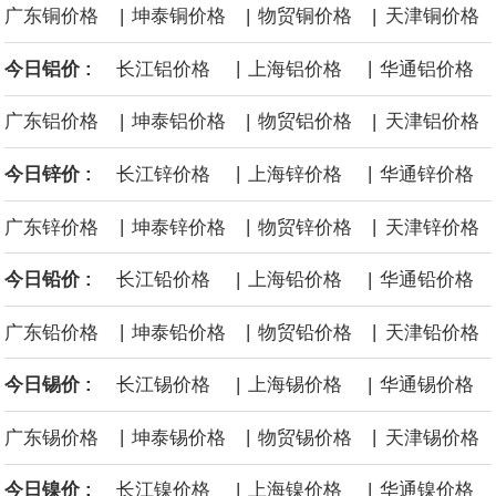
|
|
|
广东铜价格
坤泰铜价格
物贸铜价格
天津铜价格
面战舰项目之一。 根据CBO的初步估算，首舰造价约234亿美元，
|
|
今日铝价 :
长江铝价格
上海铝价格
华通铝价格
后续14艘平均每艘约180亿美元。
|
|
|
广东铝价格
坤泰铝价格
物贸铝价格
天津铝价格
黄金价格有望录得自今年1月以来最大单周涨幅。油价走弱为金价提
|
|
今日锌价 :
长江锌价格
上海锌价格
华通锌价格
供支撑，同时投资者正等待美国非农就业数据，以寻找美国利率前
|
|
|
广东锌价格
坤泰锌价格
物贸锌价格
天津锌价格
景的线索。StoneX高级分析师马特·辛普森表示，中东和平前景改善
|
|
今日铅价 :
长江铅价格
上海铅价格
华通铅价格
令市场通胀预期下降，推动黄金价格从此前持续数周、位于4000美
|
|
|
广东铅价格
坤泰铅价格
物贸铅价格
天津铅价格
元上方的盘整区间中进一步上涨。
|
|
今日锡价 :
长江锡价格
上海锡价格
华通锡价格
海力士：龙仁工厂将生产高带宽内存（HBM）及其他下一代动态随
|
|
|
广东锡价格
坤泰锡价格
物贸锡价格
天津锡价格
机存取存储器（DRAM）。
|
|
今日镍价 :
长江镍价格
上海镍价格
华通镍价格