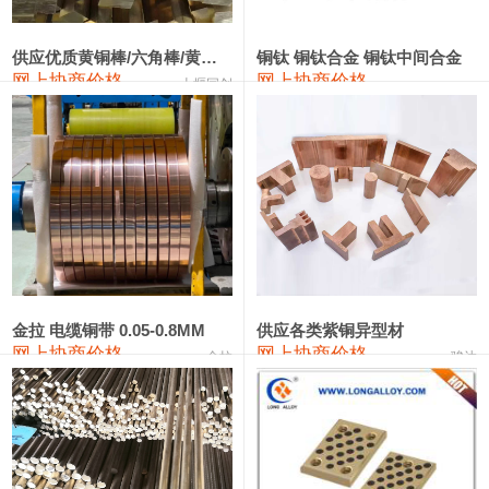
2202#硅
14,100—14,300
14,200
0
金属硅3303#-2202#
10,400—14,200
12,300
0
供应优质黄铜棒/六角棒/黄铜方板
铜钛 铜钛合金 铜钛中间合金
网上协商价格
网上协商价格
十堰同创
金属硅553#-331#
9,400—10,800
10,100
100
漆包线
111,970—115,970
113,970
360
磷铜合金
110,800—117,600
114,200
400
无氧铜丝(硬)
109,710—110,010
109,860
360
R410A专用紫铜管
113,700—113,700
113,700
360
铸造铝合金锭(A356.2)
24,300—24,700
24,500
200
金拉 电缆铜带 0.05-0.8MM
供应各类紫铜异型材
网上协商价格
网上协商价格
金拉
骏达
铸造铝合金锭(A380）
26,300—26,500
26,400
100
铝合金ADC12
24,200—24,400
24,300
100
铸造铝合金锭(ZL102)
24,300—24,500
24,400
200