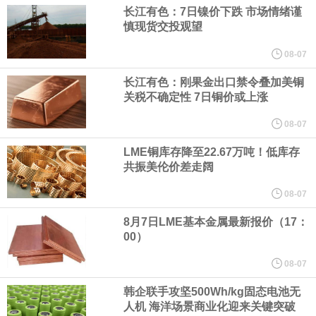
（含境内发明专利20项）。
长江有色：7日镍价下跌 市场情绪谨
慎现货交投观望
纽约期银日内涨4%，现报64.08美元/盎司。
08-07
宇树科技董事长、总经理兼首席技术官王兴兴在网上路演时表示，
长江有色：刚果金出口禁令叠加美铜
关税不确定性 7日铜价或上涨
经过多年研发创新和技术积累，公司逐步形成了包括一体化关节集
08-07
LME铜库存降至22.67万吨！低库存
成技术、高紧凑度机器人身体集成技术、机器人激光雷达全自研核
共振美伦价差走阔
心技术等多项已商业化应用的核心技术并已应用于公司的高性能通
08-07
8月7日LME基本金属最新报价（17：
用人形机器人、四足机器人等产品。
00）
美国总统特朗普6日否认他对国防部长赫格塞思不满，称对赫格塞思
08-07
韩企联手攻坚500Wh/kg固态电池无
所做的工作“非常满意”。特朗普在社交媒体上发帖称，一些媒体有关
人机 海洋场景商业化迎来关键突破