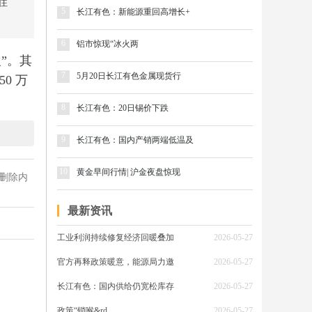
住
5
长江有色：新能源重回高增长+
6
铝市惊现“冰火两
”。其
7
5月20日长江有色金属现货行
0 万
8
长江有色：20日锡价下跌
9
长江有色：国内产销两端低温及
山铝业
业国际
10
黄金早间行情| 沪金夜盘惊现
删除内
最新资讯
消息。
工业利润持续修复经济回暖叠加
2026-05-27
铝土矿
官方再释政策暖意，能源局力邀
2026-05-27
通过控
亿吨降
长江有色：国内供给仍宽松库存
2026-05-27
所氧化
政策“锁喉&rd
2026-05-27