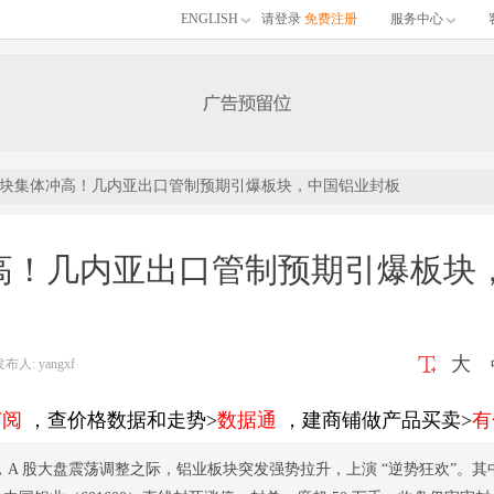
ENGLISH
请登录
免费注册
服务中心
块集体冲高！几内亚出口管制预期引爆板块，中国铝业封板
高！几内亚出口管制预期引爆板块
大
: yangxf
订阅
，查价格数据和走势>
数据通
，建商铺做产品买卖>
有
日午后，A 股大盘震荡调整之际，铝业板块突发强势拉升，上演 “逆势狂欢”。其