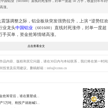
龙头中国铝业（601600）直线封死涨停，封单一度超 50 万手，收盘仍牢牢封
绪高涨。
 股大盘震荡调整之际，铝业板块突发强势拉升，上演 “逆势狂欢
的行业龙头
中国铝业
（601600）直线封死涨停，封单一度超 5
 万手买单，资金抢筹情绪高涨。
点击查看全文
势凌厉。南山铝业、宏桥控股涨幅超 8%；云铝股份、天
神火股份等亦大涨超 6%。港股市场同样联动走强，南山铝
作品内容、版权和其它问题，请在30日内与本站联系，我们将在第一时间
幅约 9%，
铝板
块成为当日市场最亮眼主线。
资及应用建议。删稿邮箱：info@ccmn.cn
心导火索为几内亚拟于 6 月实施铝土矿出口管制的重磅
国，几内亚供应着全球超三分之一的铝土矿，更是中国
进口量 74%）。据几内亚矿业部长表态，此次管制旨在
几内亚拧紧“铝阀门”：百亿资金抢筹背后，谁在重塑成本底线？
迷格局，市场预期其年出口量或从 2025 年的 1.83 
做铜铝复合板的企业不少，年产5万吨、刚投产就敢喊5.2亿产值的有几家？
 18%，直接引发全球铝土矿供应收紧预期。消息一出，上期