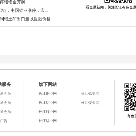
停钼铝金齐飙
5%，产业链涨价预期快速发酵。
看金属新闻，关注长江有色金
几内亚“控矿”倒计时引爆A股铝链：中国铝业涨停，宏桥凭“矿权”构筑成本护城河
制铝土矿出口量以提振价格
剧烈反应，多家铝企紧急回应，淡化事件影响。南山铝
澳大利亚，几内亚矿占比极低，本次政策影响有限；云
，海外依赖度低；中国铝业则回应，公司铝土矿自给率
经营一切正常，供应链稳定。
本市场激进反应形成鲜明反差。本质上，资金此番炒作
弈未来供需缺口与价格上涨预期。几内亚出口管制若落
站服务
旗下网站
格局，推高矿价与氧化铝成本，进而传导至电解铝端，
铝企将显著受益，这成为资金布局板块的核心逻辑。
通会员
长江铜业网
长江铅业网
通会员
长江铝业网
长江镍业网
通会员
长江锌业网
地细节、国内铝企原料库存及后续发运节奏，将成为影
有色云a
广告
长江锡业网
块的强势行情，本质是资源稀缺性预期驱动下的估值重
期带来的波动风险。