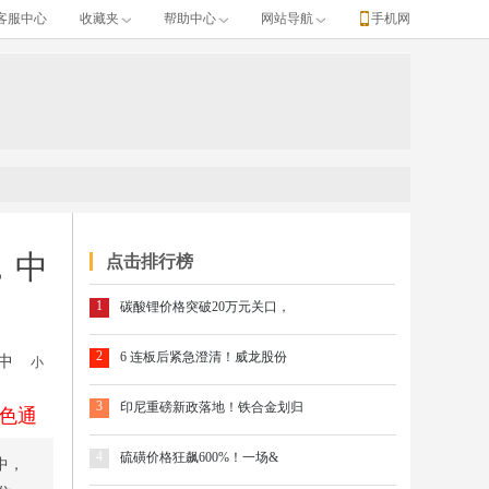
客服中心
收藏夹
帮助中心
网站导航
手机网
，中
点击排行榜
1
碳酸锂价格突破20万元关口，
2
6 连板后紧急澄清！威龙股份
中
小
3
印尼重磅新政落地！铁合金划归
色通
4
硫磺价格狂飙600%！一场&
中，