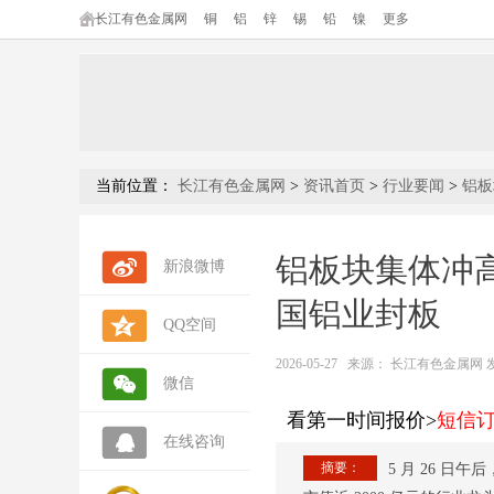
长江有色金属网
铜
铝
锌
锡
铅
镍
更多
当前位置：
长江有色金属网
>
资讯首页
>
行业要闻
>
铝板
铝板块集体冲
新浪微博
国铝业封板
QQ空间
2026-05-27
来源：
长江有色金属网 发布人
微信
看第一时间报价>
短信
在线咨询
摘要：
5 月 26 