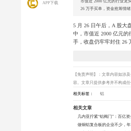
市值近 2000 亿元的行业
APP下载
26 万手买单，资金抢筹情
5 月 26 日午后，A
中，市值近 2000 亿元
手，收盘仍牢牢封住 26
板块内个股同步跟涨，涨
涨超 7%；中孚实业、
【免责声明】：文章内容如涉及
暴涨近 15%，中国铝业涨
容。文章只提供参考并不构成任何投
相关标签：
铝
此次铝业股集体爆发，核
作为全球最大铝土矿生产
相关文章
进口的核心来源（占中国
制出口量，扭转铝土矿价格低
至 1.5 亿吨，降幅达