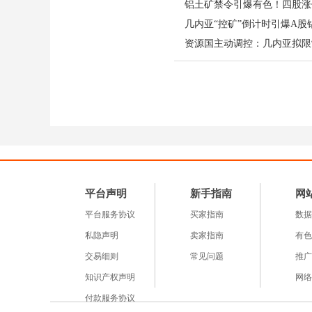
铝土矿禁令引爆有色！四股涨
铝期货价格日内飙升逾 
资源国主动调控：几内亚拟限
值得关注的是，面对市场
示，公司进口矿主要来自
称铝土矿以国内采购为主
70%，几内亚矿区生产
实体企业淡定回应，与资
于当前现实影响，而是博
平台声明
新手指南
网
直接重塑全球铝土矿供应
平台服务协议
自给率、稳定资源渠道的
买家指南
数据
私隐声明
卖家指南
有色
交易细则
常见问题
推广
短期来看，几内亚政策落
知识产权声明
网络
走势的关键变量。铝业板
续需警惕预期兑现不及预
付款服务协议