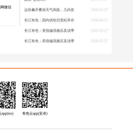
属网微信
运价飙升叠加天气风险，几内亚
2026-05-27
长江有色：国内供给仍宽松库存
2026-05-27
业表
长江有色：美指偏强施压及淡季
2026-05-27
铝股份
达
长江有色：美指偏强施压及淡季
2026-05-27
并非基
地，将
拥有高
响板块
pp(ios)
有色云app(安卓)
估，后