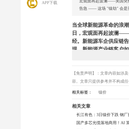
宏观面再起波澜——美国突
APP下载
告急 —— 这场 "镍劫"
当全球新能源革命的浪潮
日，宏观面再起波澜——
经。新能源车企供应链告急
现，新能源产业链客户如
关税真相：12.5% 税
【免责声明】：文章内容如涉及
美国 6 月 2 日依据《1
容。文章只提供参考并不构成任何投
品禁令的经济体加征 12
年镍产量占全球 66.9
相关标签：
镍价
产品输美成本，预计压缩
相关文章
价格急跌：现货期货双跌
长江有色：3日镍价下跌 钢
6 月 3 日长江现货 1# 
国产多芯光缆落地商用！AI
力合约收报 143070 元