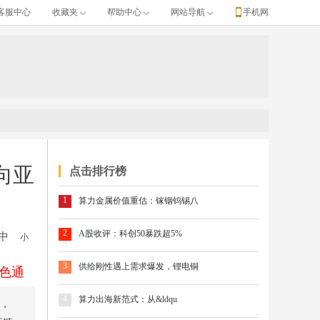
客服中心
收藏夹
帮助中心
网站导航
手机网
？
向亚
点击排行榜
1
算力金属价值重估：镓铟钨锡八
2
A股收评：科创50暴跌超5%
中
小
3
供给刚性遇上需求爆发，锂电铜
色通
4
算力出海新范式：从&ldqu
日，