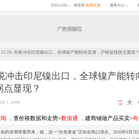
ENGLISH
请登录
免费注册
服务中心
 12.5% 关税冲击印尼镍出口，全球镍产能转向亚洲，沪镍短线拐点显现
% 关税冲击印尼镍出口，全球镍产能转
拐点显现？
大
: rlc666
订阅
，查价格数据和走势>
数据通
，建商铺做产品买卖>
有
命的浪潮席卷而来，镍，这一“白色黄金”正站在风口浪尖。2026年6月3