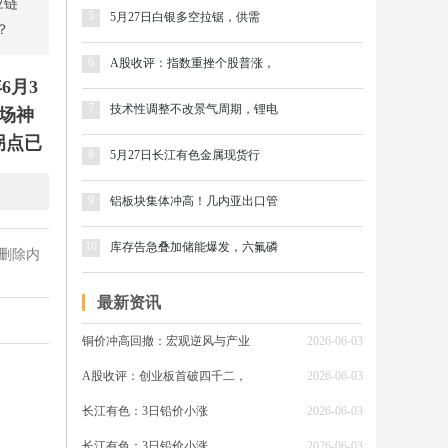
应链
5
5月27日白银多空拉锯，供需
？
6
A股收评：指数重挫个股普涨，
6月3
7
技术性调整不改景气周期，锂电
场神
拐点已
8
5月27日长江有色金属现货行
9
铝板块集体冲高！几内亚出口管
10
库存告急叠加储能爆发，六氟磷
删除内
" 产
25
最新资讯
印尼镍
铜价冲高回撤：宏观逆风与产业
2026-06-03
A股收评：创业板首破四千二，
2026-06-03
沪镍主
长江有色：3日铅价小涨
2026-06-03
关税预
长江有色：3日铅价小涨
2026-06-03