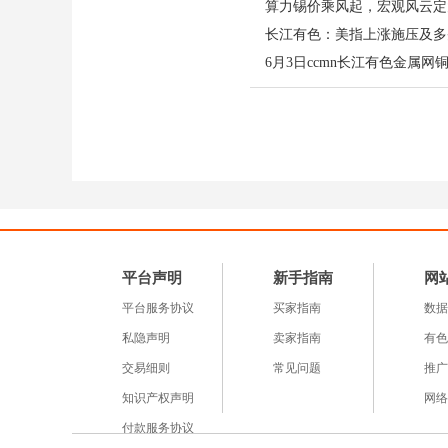
期引发市场恐慌性抛售；
长江有色：美指上涨施压及多
品价格。技术面看，沪镍跌破
6月3日ccmn长江有色金属
产能转向：亚洲成镍资源
关税倒逼印尼镍出口重心
2026 年
镍矿
配额已从 3.
源价值凸显。中国新能源
消化印尼转向亚洲的镍产能。
中投产，为亚洲新能源产
平台声明
新手指南
网
拐点研判：沪镍短期寻底
平台服务协议
买家指南
数据
短线看，关税冲击与供应过剩
私隐声明
卖家指南
有色
段性底部。但中期而言，
交易细则
常见问题
推广
放缓；②亚洲新能源需求
知识产权声明
网络
源产业链客户应把握当前
付款服务协议