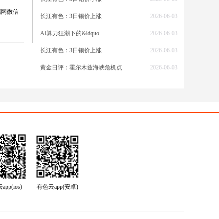
大宗商
属网微信
长江有色：3日锡价上涨
2026-06-03
支撑。
AI算力狂潮下的&ldquo
2026-06-03
长江有色：3日锡价上涨
2026-06-03
印尼
黄金日评：霍尔木兹海峡危机点
2026-06-03
洲镍资
长，将
6 年集
间或现阶
应增速
pp(ios)
有色云app(安卓)
。新能