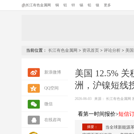
长江有色金属网
铜
铝
锌
锡
铅
镍
更多
当前位置：
长江有色金属网
>
资讯首页
>
评论分析
>
美国
美国 12.5
新浪微博
洲，沪镍短线
QQ空间
2026-06-03
来源：
长江有色金属网 发布人
微信
看第一时间报价>
短信
在线咨询
摘要：
当全球新能源革