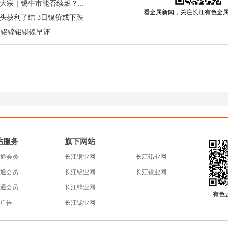
二是不锈钢下游采购观望情绪浓厚；三是美元走强压制
算力锡价乘风起，宏观风云定大宗｜锡牛市能否续燃？铅镍暗藏变盘？
看金属新闻，关注长江有色金
头获利了结 3日镍价或下跌
 144000 元关键支撑位，短期或考验 142000 元一线
网铜铝锌铅锡镍早评
 "避风港"，新能源需求接棒
东移，中国、韩国、日本等亚洲市场将成核心目的地。
79 亿吨削减至 2.6-2.7 亿吨，供应收缩叠加需求转移，亚
汽车产业对镍依赖度超 70%，三元锂电池需求正快速增
中企在印尼布局的 41.7 万吨 MHP 湿法项目将于 202
业链提供稳定供给。
站服务
旗下网站
，中期迎价值重估
通会员
长江铜业网
长江铅业网
叠加，沪镍或延续震荡下行，140000-142000 元区
通会员
长江铝业网
长江镍业网
三大因素支撑
镍价
回升：①印尼配额削减导致全球镍供
通会员
长江锌业网
有色云a
持续扩张；③全球供应链重构提升亚洲镍资源战略价值
广告
长江锡业网
价格回调窗口，与印尼镍企签订长单，锁定成本优势。