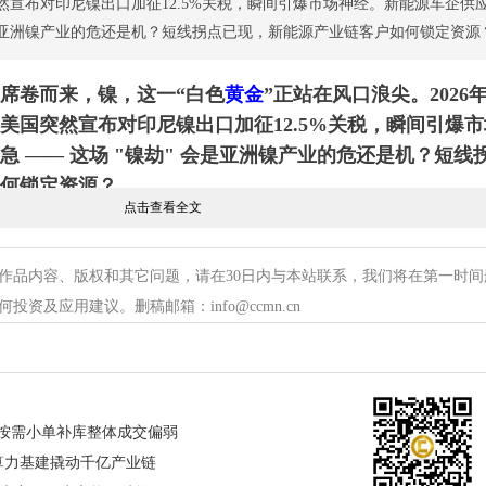
然宣布对印尼镍出口加征12.5%关税，瞬间引爆市场神经。新能源车企供
 会是亚洲镍产业的危还是机？短线拐点已现，新能源产业链客户如何锁定资源
席卷而来，镍，这一“白色
黄金
”正站在风口浪尖。2026年
美国突然宣布对印尼镍出口加征12.5%关税，瞬间引爆市
 —— 这场 "镍劫" 会是亚洲镍产业的危还是机？短线
何锁定资源？
点击查看全文
率直击印尼镍出口命门
作品内容、版权和其它问题，请在30日内与本站联系，我们将在第一时间
974 年贸易法》第 301 条启动调查，对未有效实施 "强迫劳动
资及应用建议。删稿邮箱：info@ccmn.cn
.5% 关税，印尼赫然在列。作为全球最大镍生产国，印尼 20
%，对美出口占其镍产品总销量 18%。关税落地将直接抬升
出口利润空间 9-11%，迫使印尼加速调整出口战略。
，沪镍短线承压
厂按需小单补库整体成交偏弱
镍均价报 143600 元 / 吨，较前一日下跌 300 元；期货市场
 算力基建撬动千亿产业链
 / 吨，暴跌 1520 元，跌幅达 1.05%。价格下跌主因：一是