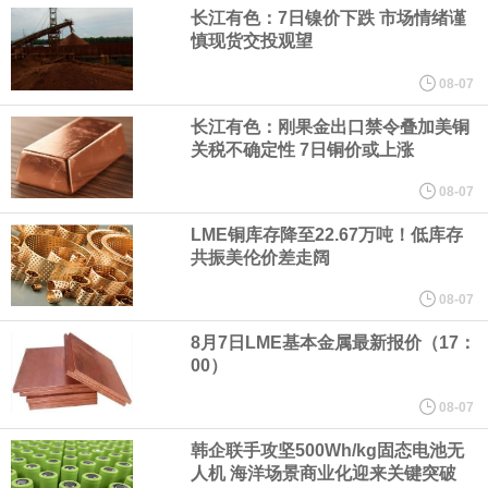
供支撑，同时投资者正等待美国非农就业数据，以寻找美国利率前
长江有色：7日镍价下跌 市场情绪谨
慎现货交投观望
景的线索。StoneX高级分析师马特·辛普森表示，中东和平前景改善
08-07
令市场通胀预期下降，推动黄金价格从此前持续数周、位于4000美
长江有色：刚果金出口禁令叠加美铜
关税不确定性 7日铜价或上涨
元上方的盘整区间中进一步上涨。
08-07
LME铜库存降至22.67万吨！低库存
海力士：龙仁工厂将生产高带宽内存（HBM）及其他下一代动态随
共振美伦价差走阔
机存取存储器（DRAM）。
08-07
8月7日LME基本金属最新报价（17：
必和必拓港口联合工会：必和必拓西澳大利亚铁矿石业务的工人已
00）
通知，将于8月9日实施24小时停工。
08-07
韩企联手攻坚500Wh/kg固态电池无
8月7日，宇树科技董事长王兴兴网上路演时表示，报告期内，公司
人机 海洋场景商业化迎来关键突破