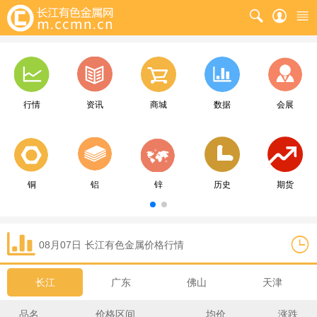
行情
资讯
商城
数据
会展
铜
铝
锌
历史
期货
08月07日
长江
有色金属价格行情
长江
广东
佛山
天津
品名
价格区间
均价
涨跌