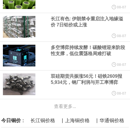
研发费用金额分别为4,995.18万元、7,001.70万元、14,496.56万
08-07
长江有色: 伊朗禁令重启注入地缘溢
元，最近3年复合增长率达70.36%，呈快速增长趋势，并形成多项
价 7日铝价或上涨
核心技术和知识产权。截至2026年1月31日，公司拥有262项专利权
08-07
多空博弈持续发酵！碳酸锂迎来阶段
（含境内发明专利20项）。
性支撑，低位震荡格局难打破
纽约期银日内涨4%，现报64.08美元/盎司。
08-07
双硅期货共振涨56元！硅铁2609报
宇树科技董事长、总经理兼首席技术官王兴兴在网上路演时表示，
5,934元，钢厂利润与开工率博弈
经过多年研发创新和技术积累，公司逐步形成了包括一体化关节集
08-07
查看更多...
成技术、高紧凑度机器人身体集成技术、机器人激光雷达全自研核
|
|
今日铜价 :
长江铜价格
上海铜价格
华通铜价格
心技术等多项已商业化应用的核心技术并已应用于公司的高性能通