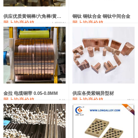
2202#硅
14,100—14,300
14,200
0
金属硅3303#-2202#
10,400—14,200
12,300
0
供应优质黄铜棒/六角棒/黄铜方板
铜钛 铜钛合金 铜钛中间合金
网上协商价格
网上协商价格
十堰同创
金属硅553#-331#
9,400—10,800
10,100
100
漆包线
111,970—115,970
113,970
360
磷铜合金
110,800—117,600
114,200
400
无氧铜丝(硬)
109,710—110,010
109,860
360
R410A专用紫铜管
113,700—113,700
113,700
360
铸造铝合金锭(A356.2)
24,300—24,700
24,500
200
金拉 电缆铜带 0.05-0.8MM
供应各类紫铜异型材
网上协商价格
网上协商价格
金拉
骏达
铸造铝合金锭(A380）
26,300—26,500
26,400
100
铝合金ADC12
24,200—24,400
24,300
100
铸造铝合金锭(ZL102)
24,300—24,500
24,400
200