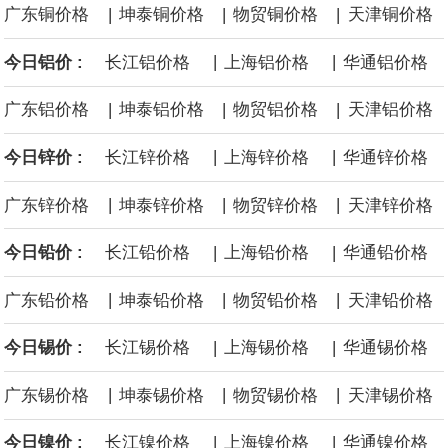
|
|
|
广东铜价格
坤泰铜价格
物贸铜价格
天津铜价格
用人形机器人、四足机器人等产品。
|
|
今日铝价 :
长江铝价格
上海铝价格
华通铝价格
美国总统特朗普6日否认他对国防部长赫格塞思不满，称对赫格塞思
|
|
|
广东铝价格
坤泰铝价格
物贸铝价格
天津铝价格
所做的工作“非常满意”。特朗普在社交媒体上发帖称，一些媒体有关
|
|
今日锌价 :
长江锌价格
上海锌价格
华通锌价格
他与赫格塞思就弹药短缺问题发生冲突的报道是“完全没有根据的谣
|
|
|
广东锌价格
坤泰锌价格
物贸锌价格
天津锌价格
言”，他对赫格塞思所做的工作“非常满意”。
|
|
今日铅价 :
长江铅价格
上海铅价格
华通铅价格
纽约期银突破64美元/盎司，日内涨3.91%。
|
|
|
广东铅价格
坤泰铅价格
物贸铅价格
天津铅价格
据报道，威刚近日在法说会上表示，在需求增加、价格走高及货源
|
|
今日锡价 :
长江锡价格
上海锡价格
华通锡价格
稳定的三大有利因素带动下，预期第3季度营运将优于第2季度，并
|
|
|
广东锡价格
坤泰锡价格
物贸锡价格
天津锡价格
进一步扩大全年营运成果。
|
|
今日镍价 :
长江镍价格
上海镍价格
华通镍价格