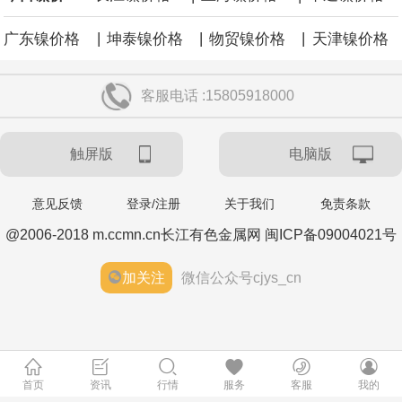
|
|
|
广东镍价格
坤泰镍价格
物贸镍价格
天津镍价格
客服电话 :15805918000
触屏版
电脑版
意见反馈
登录/注册
关于我们
免责条款
@2006-2018 m.ccmn.cn长江有色金属网 闽ICP备09004021号
加关注
微信公众号cjys_cn
首页
资讯
行情
服务
客服
我的