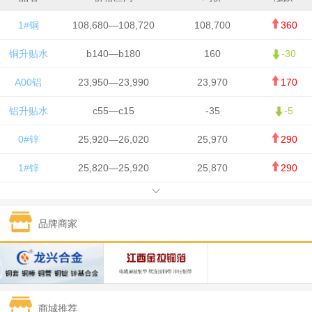
1#铜
108,680—108,720
108,700
360
铜升贴水
b140—b180
160
-30
A00铝
23,950—23,990
23,970
170
铝升贴水
c55—c15
-35
-5
0#锌
25,920—26,020
25,970
290
1#锌
25,820—25,920
25,870
290
1#铅
15,700—15,800
15,750
50
品牌商家
1#锡
434,000—436,000
435,000
-750
1#镍
129,550—130,750
130,150
-1,650
1#白银
15,100—15,110
15,105
-70
商城推荐
钯金
323—325
324
0