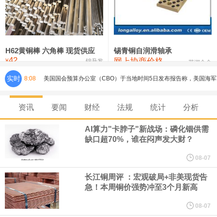
铸造铝合金锭(ZLD104)
24,300—24,500
24,400
200
压铸锌合金锭
26,500—26,700
26,600
250
硫酸镍
32,400—33,800
33,100
0
H62黄铜棒 六角棒 现货供应
锡青铜自润滑轴承
42
网上协商价格
氯化镍
38,300—40,300
39,300
0
¥
锦升发
芜湖合金
实时
8:08
美国国会预算办公室（CBO）于当地时间5日发布报告称，美国海军
计划建造的15艘核动力“特朗普级”（Trump-class）战列舰，从研发
资讯
要闻
财经
法规
统计
分析
到采购的总费用可能高达2750亿美元，为美国有史以来最昂贵的水
AI算力"卡脖子"新战场：磷化铟供需
缺口超70%，谁在闷声发大财？
面战舰项目之一。 根据CBO的初步估算，首舰造价约234亿美元，
08-07
后续14艘平均每艘约180亿美元。
长江铜周评 ：宏观破局+非美现货告
急！本周铜价强势冲至3个月新高
黄金价格有望录得自今年1月以来最大单周涨幅。油价走弱为金价提
08-07