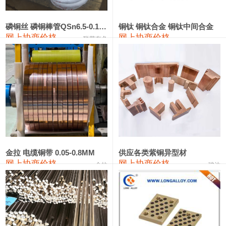
553#硅
9,300—9,500
9,400
0
金属硅553#-331#
9,400—10,800
10,100
0
磷铜丝 磷铜棒管QSn6.5-0.1 7-0.2 8-0.3
铜钛 铜钛合金 铜钛中间合金
网上协商价格
网上协商价格
联荣有色
金属硅3303#-2202#
10,400—14,200
12,300
0
漆包线
111,360—115,360
113,360
-610
磷铜合金
110,200—117,000
113,600
-600
无氧铜丝(硬)
109,100—109,400
109,250
-610
R410A专用紫铜管
113,090—113,090
113,090
-610
铸造铝合金锭(A380）
26,300—26,500
26,400
0
金拉 电缆铜带 0.05-0.8MM
供应各类紫铜异型材
网上协商价格
网上协商价格
金拉
骏达
铸造铝合金锭(A356.2)
24,300—24,700
24,500
0
铝合金ADC12
24,200—24,400
24,300
0
铸造铝合金锭(ZLD104)
24,300—24,500
24,400
0