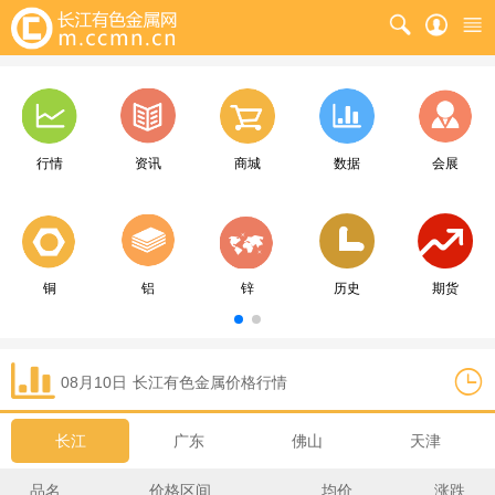
行情
资讯
商城
数据
会展
铜
铝
锌
历史
期货
08月10日
长江
有色金属价格行情
长江
广东
佛山
天津
品名
价格区间
均价
涨跌