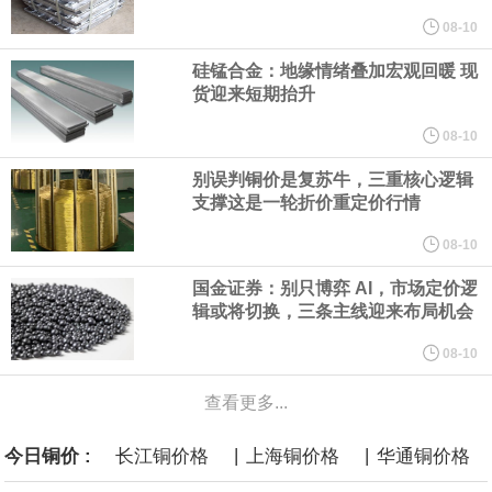
规划建设一批大型现代化煤矿，提升规模化集约化开发水平，2030
08-10
硅锰合金：地缘情绪叠加宏观回暖 现
年，五大煤炭供应保障基地产量占全国比重超80%。东中部地区统
货迎来短期抬升
筹本地区用能需求，合理控制开发节奏，根据资源条件加强评估论
08-10
别误判铜价是复苏牛，三重核心逻辑
证，适度建设接续煤矿。
支撑这是一轮折价重定价行情
国家发展改革委、国家能源局印发《煤炭工业发展“十五五”规划》。
08-10
国金证券：别只博弈 AI，市场定价逻
其中提到，提高资源开发准入标准。坚持先立后破，统筹煤矿关闭
辑或将切换，三条主线迎来布局机会
退出与区域供应保障，按照市场化法治化原则，推动落后产能煤矿
08-10
查看更多...
有序退出。西部地区优化生产结构，加快淘汰技术装备差、与生态
|
|
今日铜价 :
长江铜价格
上海铜价格
华通铜价格
敏感区重叠煤矿。东中部地区稳妥推进灾害严重不能有效治理、资