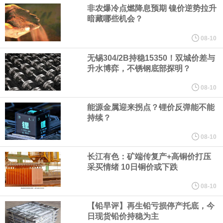
人民币资产，资金净流入支持人民币中枢走强；三是美元对人民币
非农爆冷点燃降息预期 镍价逆势拉升
暗藏哪些机会？
中间价相机调整。
08-10
《天津市智能机器人产业创新发展行动方案（2026—2028年）印发
无锡304/2B持稳15350！双城价差与
升水博弈，不锈钢底部探明？
2028年全市智能机器人产业核心产值突破200亿元
08-10
能源金属迎来拐点？锂价反弹能不能
国家发展改革委、国家能源局印发《煤炭工业发展“十五五”规划》。
持续？
其中指出，统筹资源开发条件、市场需求、运输通道、环境约束等
08-10
长江有色：矿端传复产+高铜价打压
因素，有序推进煤炭资源开发。西部资源富集地区强化开发整体规
采买情绪 10日铜价或下跌
划，完善上下游开发利用体系，提升跨区域协同保障能力。持续推
08-10
【铅早评】再生铅亏损停产托底，今
进山西、蒙西、蒙东、陕北、新疆煤炭供应保障基地建设，高标准
日现货铅价持稳为主