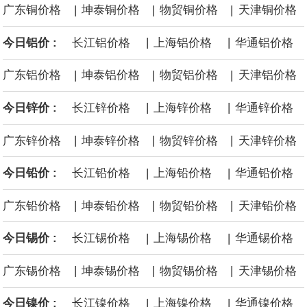
|
|
|
广东铜价格
坤泰铜价格
物贸铜价格
天津铜价格
源枯竭煤矿退出，妥善做好遗留问题处置和职工安置。西南、东北
|
|
今日铝价 :
长江铝价格
上海铝价格
华通铝价格
等地区因地制宜设置政策标准，合理引导资源条件差、安全保障程
|
|
|
广东铝价格
坤泰铝价格
物贸铝价格
天津铝价格
度低的中小煤矿退出，运用政策引导、市场手段等加快推动长期停
|
|
今日锌价 :
长江锌价格
上海锌价格
华通锌价格
产停建煤矿应退尽退。
|
|
|
广东锌价格
坤泰锌价格
物贸锌价格
天津锌价格
伦敦金属交易所(LME)：镍库存持平。
|
|
今日铅价 :
长江铅价格
上海铅价格
华通铅价格
伦敦金属交易所(LME)：锡库存减少100吨。
|
|
|
广东铅价格
坤泰铅价格
物贸铅价格
天津铅价格
伦敦金属交易所(LME)：铝库存减少1500吨。
|
|
今日锡价 :
长江锡价格
上海锡价格
华通锡价格
伦敦金属交易所(LME)：铜库存减少4675吨。
|
|
|
广东锡价格
坤泰锡价格
物贸锡价格
天津锡价格
8月10日消息，在岸人民币兑美元收盘报6.7442，较上一交易日上
|
|
今日镍价 :
长江镍价格
上海镍价格
华通镍价格