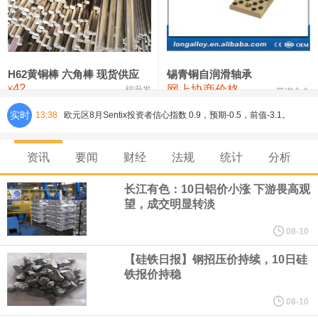
铸造铝合金锭(ZL102)
24,300—24,500
24,400
0
压铸锌合金锭
26,100—26,300
26,200
-400
硫酸镍
32,400—33,800
33,100
0
H62黄铜棒 六角棒 现货供应
锡青铜自润滑轴承
42
网上协商价格
氯化镍
38,300—40,300
39,300
0
¥
锦升发
芜湖合金
实时
13:38
欧元区8月Sentix投资者信心指数 0.9，预期-0.5，前值-3.1。
8月10日，人民币对美元即期汇率盘中最高升至6.7439，创下2023
资讯
要闻
财经
法规
统计
分析
年2月6日以来的3年多新高。工银亚洲在展望下半年人民币走势时认
长江有色：10日铝价小涨 下游畏高观
望，成交明显转淡
为，人民币汇率大概率延续波动、缓步走升态势，主要影响因素包
08-10
括：一是下半年预计出口延续韧性增长，关注地缘风险及关税政策
【硅铁日报】钢招压价持续，10日硅
铁报价持稳
对出口产品和地区结构、量价关系分化等影响；二是国际资金增配
08-10