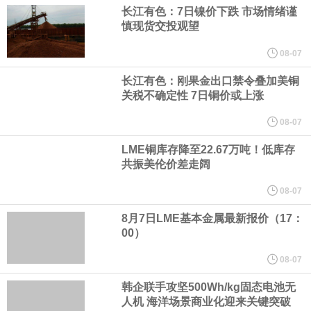
（含境内发明专利20项）。
长江有色：7日镍价下跌 市场情绪谨
慎现货交投观望
纽约期银日内涨4%，现报64.08美元/盎司。
08-07
宇树科技董事长、总经理兼首席技术官王兴兴在网上路演时表示，
长江有色：刚果金出口禁令叠加美铜
关税不确定性 7日铜价或上涨
经过多年研发创新和技术积累，公司逐步形成了包括一体化关节集
08-07
成技术、高紧凑度机器人身体集成技术、机器人激光雷达全自研核
LME铜库存降至22.67万吨！低库存
共振美伦价差走阔
心技术等多项已商业化应用的核心技术并已应用于公司的高性能通
08-07
用人形机器人、四足机器人等产品。
8月7日LME基本金属最新报价（17：
00）
美国总统特朗普6日否认他对国防部长赫格塞思不满，称对赫格塞思
08-07
所做的工作“非常满意”。特朗普在社交媒体上发帖称，一些媒体有关
韩企联手攻坚500Wh/kg固态电池无
人机 海洋场景商业化迎来关键突破