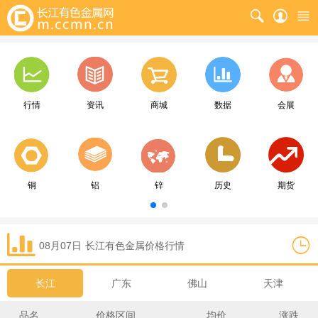
行情
资讯
商城
数据
会展
铜
铝
锌
历史
期货
08月07日
长江
有色金属价格行情
长江
广东
佛山
天津
品名
价格区间
均价
涨跌