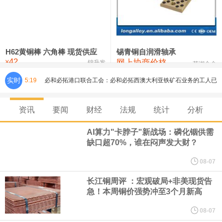
铸造铝合金锭(ZLD104)
24,300—24,500
24,400
200
压铸锌合金锭
26,500—26,700
26,600
250
硫酸镍
32,400—33,800
33,100
0
H62黄铜棒 六角棒 现货供应
锡青铜自润滑轴承
42
网上协商价格
氯化镍
38,300—40,300
39,300
0
¥
锦升发
芜湖合金
必和必拓港口联合工会：必和必拓西澳大利亚铁矿石业务的工人已
实时
5:19
通知，将于8月9日实施24小时停工。
资讯
要闻
财经
法规
统计
分析
8月7日，宇树科技董事长王兴兴网上路演时表示，报告期内，公司
AI算力"卡脖子"新战场：磷化铟供需
缺口超70%，谁在闷声发大财？
研发费用金额分别为4,995.18万元、7,001.70万元、14,496.56万
08-07
元，最近3年复合增长率达70.36%，呈快速增长趋势，并形成多项
长江铜周评 ：宏观破局+非美现货告
急！本周铜价强势冲至3个月新高
核心技术和知识产权。截至2026年1月31日，公司拥有262项专利权
08-07