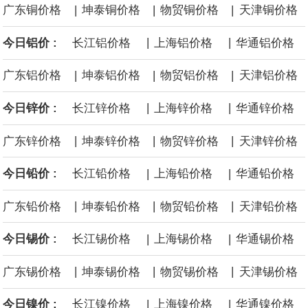
面战舰项目之一。 根据CBO的初步估算，首舰造价约234亿美元，
|
|
|
广东铜价格
坤泰铜价格
物贸铜价格
天津铜价格
后续14艘平均每艘约180亿美元。
|
|
今日铝价 :
长江铝价格
上海铝价格
华通铝价格
|
|
|
广东铝价格
坤泰铝价格
物贸铝价格
天津铝价格
黄金价格有望录得自今年1月以来最大单周涨幅。油价走弱为金价提
|
|
今日锌价 :
长江锌价格
上海锌价格
华通锌价格
供支撑，同时投资者正等待美国非农就业数据，以寻找美国利率前
|
|
|
广东锌价格
坤泰锌价格
物贸锌价格
天津锌价格
景的线索。StoneX高级分析师马特·辛普森表示，中东和平前景改善
|
|
今日铅价 :
长江铅价格
上海铅价格
华通铅价格
令市场通胀预期下降，推动黄金价格从此前持续数周、位于4000美
|
|
|
广东铅价格
坤泰铅价格
物贸铅价格
天津铅价格
元上方的盘整区间中进一步上涨。
|
|
今日锡价 :
长江锡价格
上海锡价格
华通锡价格
海力士：龙仁工厂将生产高带宽内存（HBM）及其他下一代动态随
|
|
|
广东锡价格
坤泰锡价格
物贸锡价格
天津锡价格
机存取存储器（DRAM）。
|
|
今日镍价 :
长江镍价格
上海镍价格
华通镍价格