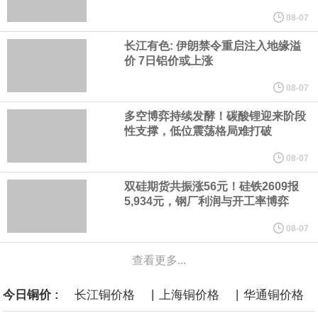
他与赫格塞思就弹药短缺问题发生冲突的报道是“完全没有根据的谣
08-07
言”，他对赫格塞思所做的工作“非常满意”。
长江有色: 伊朗禁令重启注入地缘溢
价 7日铝价或上涨
纽约期银突破64美元/盎司，日内涨3.91%。
08-07
据报道，威刚近日在法说会上表示，在需求增加、价格走高及货源
多空博弈持续发酵！碳酸锂迎来阶段
性支撑，低位震荡格局难打破
稳定的三大有利因素带动下，预期第3季度营运将优于第2季度，并
08-07
进一步扩大全年营运成果。
双硅期货共振涨56元！硅铁2609报
5,934元，钢厂利润与开工率博弈
美国国会预算办公室（CBO）于当地时间5日发布报告称，美国海军
08-07
计划建造的15艘核动力“特朗普级”（Trump-class）战列舰，从研发
查看更多...
到采购的总费用可能高达2750亿美元，为美国有史以来最昂贵的水
|
|
今日铜价 :
长江铜价格
上海铜价格
华通铜价格