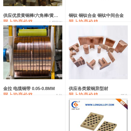
2202#硅
14,100—14,300
14,200
0
金属硅3303#-2202#
10,400—14,200
12,300
0
供应优质黄铜棒/六角棒/黄铜方板
铜钛 铜钛合金 铜钛中间合金
网上协商价格
网上协商价格
十堰同创
金属硅553#-331#
9,400—10,800
10,100
100
漆包线
111,970—115,970
113,970
360
磷铜合金
110,800—117,600
114,200
400
无氧铜丝(硬)
109,710—110,010
109,860
360
R410A专用紫铜管
113,700—113,700
113,700
360
铸造铝合金锭(A356.2)
24,300—24,700
24,500
200
金拉 电缆铜带 0.05-0.8MM
供应各类紫铜异型材
网上协商价格
网上协商价格
金拉
骏达
铸造铝合金锭(A380）
26,300—26,500
26,400
100
铝合金ADC12
24,200—24,400
24,300
100
铸造铝合金锭(ZL102)
24,300—24,500
24,400
200