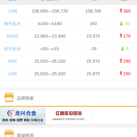
1#铜
108,680—108,720
108,700
360
铜升贴水
b140—b180
160
-30
A00铝
23,950—23,990
23,970
170
铝升贴水
c55—c15
-35
-5
0#锌
25,920—26,020
25,970
290
1#锌
25,820—25,920
25,870
290
1#铅
15,700—15,800
15,750
50
品牌商家
1#锡
434,000—436,000
435,000
-750
1#镍
129,550—130,750
130,150
-1,650
1#白银
15,100—15,110
15,105
-70
商城推荐
钯金
323—325
324
0