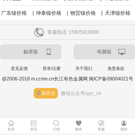
|
|
|
广东镍价格
坤泰镍价格
物贸镍价格
天津镍价格
客服电话 :15805918000
触屏版
电脑版
意见反馈
登录/注册
关于我们
免责条款
@2006-2018 m.ccmn.cn长江有色金属网 闽ICP备09004021号
加关注
微信公众号cjys_cn
首页
资讯
行情
服务
客服
我的