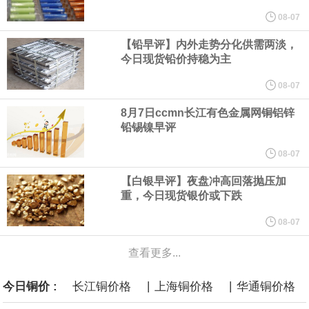
他与赫格塞思就弹药短缺问题发生冲突的报道是“完全没有根据的谣
08-07
【铅早评】内外走势分化供需两淡，
言”，他对赫格塞思所做的工作“非常满意”。
今日现货铅价持稳为主
纽约期银突破64美元/盎司，日内涨3.91%。
08-07
8月7日ccmn长江有色金属网铜铝锌
据报道，威刚近日在法说会上表示，在需求增加、价格走高及货源
铅锡镍早评
稳定的三大有利因素带动下，预期第3季度营运将优于第2季度，并
08-07
【白银早评】夜盘冲高回落抛压加
进一步扩大全年营运成果。
重，今日现货银价或下跌
美国国会预算办公室（CBO）于当地时间5日发布报告称，美国海军
08-07
计划建造的15艘核动力“特朗普级”（Trump-class）战列舰，从研发
查看更多...
|
|
今日铜价 :
长江铜价格
上海铜价格
华通铜价格
到采购的总费用可能高达2750亿美元，为美国有史以来最昂贵的水