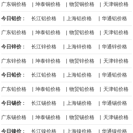
|
|
|
广东铜价格
坤泰铜价格
物贸铜价格
天津铜价格
面战舰项目之一。 根据CBO的初步估算，首舰造价约234亿美元，
|
|
今日铝价 :
长江铝价格
上海铝价格
华通铝价格
后续14艘平均每艘约180亿美元。
|
|
|
广东铝价格
坤泰铝价格
物贸铝价格
天津铝价格
黄金价格有望录得自今年1月以来最大单周涨幅。油价走弱为金价提
|
|
今日锌价 :
长江锌价格
上海锌价格
华通锌价格
供支撑，同时投资者正等待美国非农就业数据，以寻找美国利率前
|
|
|
广东锌价格
坤泰锌价格
物贸锌价格
天津锌价格
景的线索。StoneX高级分析师马特·辛普森表示，中东和平前景改善
|
|
今日铅价 :
长江铅价格
上海铅价格
华通铅价格
令市场通胀预期下降，推动黄金价格从此前持续数周、位于4000美
|
|
|
广东铅价格
坤泰铅价格
物贸铅价格
天津铅价格
元上方的盘整区间中进一步上涨。
|
|
今日锡价 :
长江锡价格
上海锡价格
华通锡价格
海力士：龙仁工厂将生产高带宽内存（HBM）及其他下一代动态随
|
|
|
广东锡价格
坤泰锡价格
物贸锡价格
天津锡价格
机存取存储器（DRAM）。
|
|
今日镍价 :
长江镍价格
上海镍价格
华通镍价格