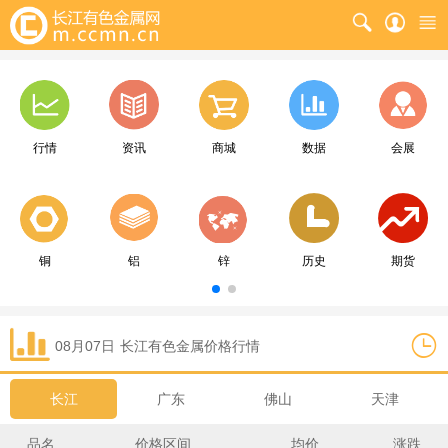
行情
资讯
商城
数据
会展
铜
铝
锌
历史
期货
08月07日
长江
有色金属价格行情
长江
广东
佛山
天津
品名
价格区间
均价
涨跌