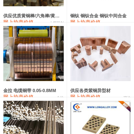
2202#硅
14,100—14,300
14,200
0
金属硅3303#-2202#
10,400—14,200
12,300
0
供应优质黄铜棒/六角棒/黄铜方板
铜钛 铜钛合金 铜钛中间合金
网上协商价格
网上协商价格
十堰同创
金属硅553#-331#
9,400—10,800
10,100
100
漆包线
111,970—115,970
113,970
360
磷铜合金
110,800—117,600
114,200
400
无氧铜丝(硬)
109,710—110,010
109,860
360
R410A专用紫铜管
113,700—113,700
113,700
360
铸造铝合金锭(A356.2)
24,300—24,700
24,500
200
金拉 电缆铜带 0.05-0.8MM
供应各类紫铜异型材
网上协商价格
网上协商价格
金拉
骏达
铸造铝合金锭(A380）
26,300—26,500
26,400
100
铝合金ADC12
24,200—24,400
24,300
100
铸造铝合金锭(ZL102)
24,300—24,500
24,400
200