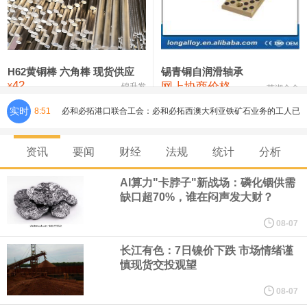
铸造铝合金锭(ZLD104)
24,300—24,500
24,400
200
压铸锌合金锭
26,500—26,700
26,600
250
硫酸镍
32,400—33,800
33,100
0
H62黄铜棒 六角棒 现货供应
锡青铜自润滑轴承
42
网上协商价格
氯化镍
38,300—40,300
39,300
0
¥
锦升发
芜湖合金
必和必拓港口联合工会：必和必拓西澳大利亚铁矿石业务的工人已
实时
8:51
通知，将于8月9日实施24小时停工。
资讯
要闻
财经
法规
统计
分析
8月7日，宇树科技董事长王兴兴网上路演时表示，报告期内，公司
AI算力"卡脖子"新战场：磷化铟供需
缺口超70%，谁在闷声发大财？
研发费用金额分别为4,995.18万元、7,001.70万元、14,496.56万
08-07
元，最近3年复合增长率达70.36%，呈快速增长趋势，并形成多项
长江有色：7日镍价下跌 市场情绪谨
慎现货交投观望
核心技术和知识产权。截至2026年1月31日，公司拥有262项专利权
08-07