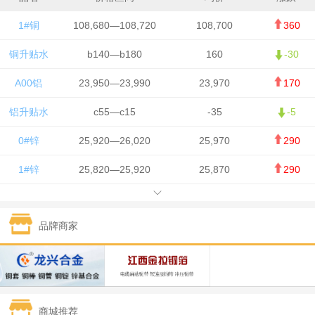
1#铜
108,680—108,720
108,700
360
铜升贴水
b140—b180
160
-30
A00铝
23,950—23,990
23,970
170
铝升贴水
c55—c15
-35
-5
0#锌
25,920—26,020
25,970
290
1#锌
25,820—25,920
25,870
290
1#铅
15,700—15,800
15,750
50
品牌商家
1#锡
434,000—436,000
435,000
-750
1#镍
129,550—130,750
130,150
-1,650
1#白银
15,100—15,110
15,105
-70
商城推荐
钯金
323—325
324
0