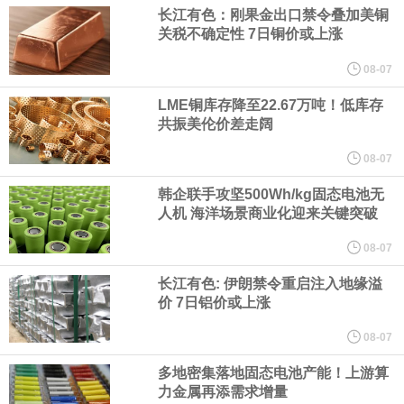
（含境内发明专利20项）。
长江有色：刚果金出口禁令叠加美铜
关税不确定性 7日铜价或上涨
纽约期银日内涨4%，现报64.08美元/盎司。
08-07
宇树科技董事长、总经理兼首席技术官王兴兴在网上路演时表示，
LME铜库存降至22.67万吨！低库存
共振美伦价差走阔
经过多年研发创新和技术积累，公司逐步形成了包括一体化关节集
08-07
成技术、高紧凑度机器人身体集成技术、机器人激光雷达全自研核
韩企联手攻坚500Wh/kg固态电池无
人机 海洋场景商业化迎来关键突破
心技术等多项已商业化应用的核心技术并已应用于公司的高性能通
08-07
长江有色: 伊朗禁令重启注入地缘溢
用人形机器人、四足机器人等产品。
价 7日铝价或上涨
美国总统特朗普6日否认他对国防部长赫格塞思不满，称对赫格塞思
08-07
多地密集落地固态电池产能！上游算
所做的工作“非常满意”。特朗普在社交媒体上发帖称，一些媒体有关
力金属再添需求增量