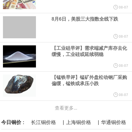
的目标，决策者负担不起在等待可能出现更强劲的生产率增长的同
08-07
8月6日，美股三大指数全线下跌
时、容忍更高通胀的代价。“在这样的背景下，货币政策对基本通胀
实施有力的约束至关重要，而不是为了追求未来的生产率增长而容
08-07
【工业硅早评】需求端减产库存去化
忍如今更高的通胀，”穆萨莱姆在为圣保罗一场活动准备的讲稿中表
缓慢，工业硅或延续弱稳
示。
08-07
【锰铁早评】锰矿外盘松动钢厂采购
8月6日，伊朗方面公开拟议的霍尔木兹海峡战略管理方案初步文本
偏缓，锰铁或承压小跌
细节，内容包括禁止敌对方面通过海峡等，违反规定者将被处以最
08-07
查看更多...
高达货物价值20%的罚款。
|
|
今日铜价 :
长江铜价格
上海铜价格
华通铜价格
中国制造与中国品牌正加速扩大在韩国汽车市场的影响力。韩联社4