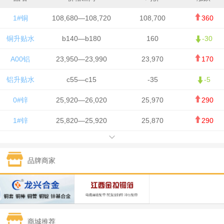
1#铜
108,680—108,720
108,700
360
铜升贴水
b140—b180
160
-30
A00铝
23,950—23,990
23,970
170
铝升贴水
c55—c15
-35
-5
0#锌
25,920—26,020
25,970
290
1#锌
25,820—25,920
25,870
290
1#铅
15,700—15,800
15,750
50
品牌商家
1#锡
434,000—436,000
435,000
-750
1#镍
129,550—130,750
130,150
-1,650
1#白银
15,100—15,110
15,105
-70
商城推荐
钯金
323—325
324
0