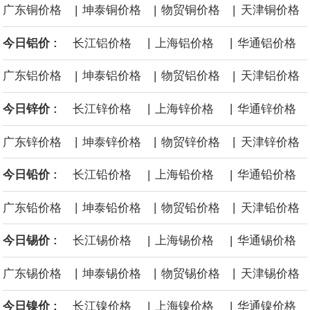
|
|
|
广东铜价格
坤泰铜价格
物贸铜价格
天津铜价格
日报道称，韩国上半年售出的电动汽车中，超1/3为中国制造车型。
|
|
今日铝价 :
长江铝价格
上海铝价格
华通铝价格
与此同时，中国产汽车在韩国进口车市场中的份额首次超过德国，
|
|
|
广东铝价格
坤泰铝价格
物贸铝价格
天津铝价格
成为韩国最大的进口车来源地。
|
|
今日锌价 :
长江锌价格
上海锌价格
华通锌价格
今年以来，国内钽价跳涨，涨幅接近1.4倍。
|
|
|
广东锌价格
坤泰锌价格
物贸锌价格
天津锌价格
阿布扎比国家石油公司物流与服务部：两艘超大型气体运输船将于
|
|
今日铅价 :
长江铅价格
上海铅价格
华通铅价格
2026年第四季度交付。
|
|
|
广东铅价格
坤泰铅价格
物贸铅价格
天津铅价格
布伦特原油突破84美元/桶，日内涨1.85%。
|
|
今日锡价 :
长江锡价格
上海锡价格
华通锡价格
|
|
|
广东锡价格
坤泰锡价格
物贸锡价格
天津锡价格
|
|
今日镍价 :
长江镍价格
上海镍价格
华通镍价格