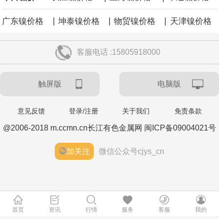
|
|
|
广东镍价格
坤泰镍价格
物贸镍价格
天津镍价格
客服电话 :15805918000
触屏版
电脑版
意见反馈
登录/注册
关于我们
免责条款
@2006-2018 m.ccmn.cn长江有色金属网 闽ICP备09004021号
加关注
微信公众号cjys_cn
首页
资讯
行情
服务
客服
我的