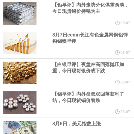
计加息25个基点的概率为55%。美联储到10月维持利率不变的概率
【铅早评】内外走势分化供需两淡，
今日现货铅价持稳为主
为31%，累计加息25个基点的概率为51.9%，累计加息50个基点的
08-07
概率为17.1%。
8月7日ccmn长江有色金属网铜铝锌
铅锡镍早评
中国物流与采购联合会今天（7日）公布7月份中国仓储指数。指数
08-07
【白银早评】夜盘冲高回落抛压加
连续两个月运行在50%以上的扩张区间。总体来看，仓储行业在季
重，今日现货银价或下跌
节性气候和极端天气扰动下仍保持扩张，行业运行具有较强韧性。7
08-07
【锡早评】内外盘双双回落获利了
月份中国仓储指数为50.3%，较上月上升0.1个百分点，连续两个月
结，今日现货锡价看跌
运行在扩张区间。
08-07
8月6日，美元指数上涨
圣路易斯联储行长阿尔伯托·穆萨莱姆表示，由于通胀高于美联储2%