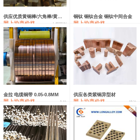
2202#硅
14,100—14,300
14,200
0
金属硅3303#-2202#
10,400—14,200
12,300
0
供应优质黄铜棒/六角棒/黄铜方板
铜钛 铜钛合金 铜钛中间合金
网上协商价格
网上协商价格
十堰同创
金属硅553#-331#
9,400—10,800
10,100
100
漆包线
111,970—115,970
113,970
360
磷铜合金
110,800—117,600
114,200
400
无氧铜丝(硬)
109,710—110,010
109,860
360
R410A专用紫铜管
113,700—113,700
113,700
360
铸造铝合金锭(A356.2)
24,300—24,700
24,500
200
金拉 电缆铜带 0.05-0.8MM
供应各类紫铜异型材
网上协商价格
网上协商价格
金拉
骏达
铸造铝合金锭(A380）
26,300—26,500
26,400
100
铝合金ADC12
24,200—24,400
24,300
100
铸造铝合金锭(ZL102)
24,300—24,500
24,400
200