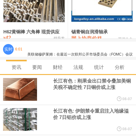
铸造铝合金锭(ZLD104)
24,300—24,500
24,400
200
压铸锌合金锭
26,500—26,700
26,600
250
硫酸镍
32,400—33,800
33,100
0
H62黄铜棒 六角棒 现货供应
锡青铜自润滑轴承
42
网上协商价格
氯化镍
38,300—40,300
39,300
0
¥
锦升发
芜湖合金
实时
6:01
美联储穆萨莱姆：在最近一次联邦公开市场委员会（FOMC）会议
上，我倾向于加息。 通胀维持在目标水平上方的概率有所上升。
资讯
要闻
财经
法规
统计
分析
美联储穆萨莱姆：供给与需求端均出现通胀上行压力，若各类冲击
长江有色：刚果金出口禁令叠加美铜
关税不确定性 7日铜价或上涨
消退，通胀有望回落至 2%。 一年后通胀可能企稳于 2.5%‑3% 甚至
08-07
更高水平。
长江有色: 伊朗禁令重启注入地缘溢
价 7日铝价或上涨
据CME“美联储观察”：美联储到9月维持利率不变的概率为45%，累
08-07