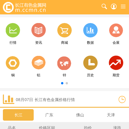
行情
资讯
商城
数据
会展
铜
铝
锌
历史
期货
08月07日
长江
有色金属价格行情
长江
广东
佛山
天津
品名
价格区间
均价
涨跌