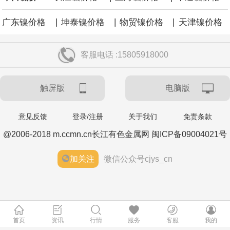
|
|
|
广东镍价格
坤泰镍价格
物贸镍价格
天津镍价格
客服电话 :15805918000
触屏版
电脑版
意见反馈
登录/注册
关于我们
免责条款
@2006-2018 m.ccmn.cn长江有色金属网 闽ICP备09004021号
加关注
微信公众号cjys_cn
首页
资讯
行情
服务
客服
我的