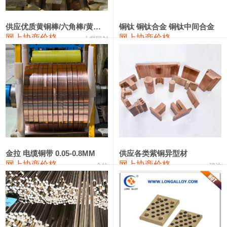
2202#硅
14,100—14,300
14,200
0
金属硅3303#-2202#
10,400—14,200
12,300
0
供应优质黄铜棒/六角棒/黄铜方板
铜钛 铜钛合金 铜钛中间合金
网上协商价格
网上协商价格
十堰同创
金属硅553#-331#
9,400—10,800
10,100
100
漆包线
111,970—115,970
113,970
360
磷铜合金
110,800—117,600
114,200
400
无氧铜丝(硬)
109,710—110,010
109,860
360
R410A专用紫铜管
113,700—113,700
113,700
360
铸造铝合金锭(A356.2)
24,300—24,700
24,500
200
金拉 电缆铜带 0.05-0.8MM
供应各类紫铜异型材
网上协商价格
网上协商价格
金拉
骏达
铸造铝合金锭(A380）
26,300—26,500
26,400
100
铝合金ADC12
24,200—24,400
24,300
100
铸造铝合金锭(ZL102)
24,300—24,500
24,400
200