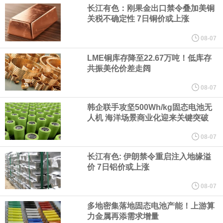
长江有色：刚果金出口禁令叠加美铜
关税不确定性 7日铜价或上涨
纽约期银日内涨4%，现报64.08美元/盎司。
08-07
宇树科技董事长、总经理兼首席技术官王兴兴在网上路演时表示，
LME铜库存降至22.67万吨！低库存
共振美伦价差走阔
经过多年研发创新和技术积累，公司逐步形成了包括一体化关节集
08-07
成技术、高紧凑度机器人身体集成技术、机器人激光雷达全自研核
韩企联手攻坚500Wh/kg固态电池无
人机 海洋场景商业化迎来关键突破
心技术等多项已商业化应用的核心技术并已应用于公司的高性能通
08-07
用人形机器人、四足机器人等产品。
长江有色: 伊朗禁令重启注入地缘溢
价 7日铝价或上涨
美国总统特朗普6日否认他对国防部长赫格塞思不满，称对赫格塞思
08-07
所做的工作“非常满意”。特朗普在社交媒体上发帖称，一些媒体有关
多地密集落地固态电池产能！上游算
力金属再添需求增量
他与赫格塞思就弹药短缺问题发生冲突的报道是“完全没有根据的谣