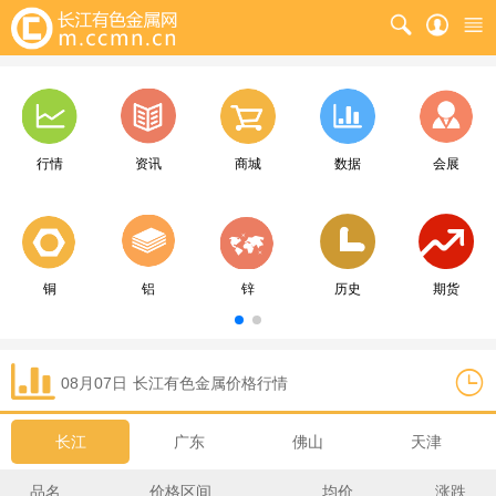
行情
资讯
商城
数据
会展
铜
铝
锌
历史
期货
08月07日
长江
有色金属价格行情
长江
广东
佛山
天津
品名
价格区间
均价
涨跌