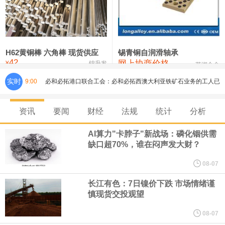
铸造铝合金锭(ZLD104)
24,300—24,500
24,400
200
压铸锌合金锭
26,500—26,700
26,600
250
硫酸镍
32,400—33,800
33,100
0
H62黄铜棒 六角棒 现货供应
锡青铜自润滑轴承
42
网上协商价格
氯化镍
38,300—40,300
39,300
0
¥
锦升发
芜湖合金
必和必拓港口联合工会：必和必拓西澳大利亚铁矿石业务的工人已
实时
9:00
通知，将于8月9日实施24小时停工。
资讯
要闻
财经
法规
统计
分析
8月7日，宇树科技董事长王兴兴网上路演时表示，报告期内，公司
AI算力"卡脖子"新战场：磷化铟供需
缺口超70%，谁在闷声发大财？
研发费用金额分别为4,995.18万元、7,001.70万元、14,496.56万
08-07
元，最近3年复合增长率达70.36%，呈快速增长趋势，并形成多项
长江有色：7日镍价下跌 市场情绪谨
慎现货交投观望
核心技术和知识产权。截至2026年1月31日，公司拥有262项专利权
08-07
（含境内发明专利20项）。