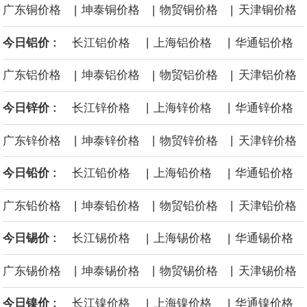
|
|
|
广东铜价格
坤泰铜价格
物贸铜价格
天津铜价格
后续14艘平均每艘约180亿美元。
|
|
今日铝价 :
长江铝价格
上海铝价格
华通铝价格
黄金价格有望录得自今年1月以来最大单周涨幅。油价走弱为金价提
|
|
|
广东铝价格
坤泰铝价格
物贸铝价格
天津铝价格
供支撑，同时投资者正等待美国非农就业数据，以寻找美国利率前
|
|
今日锌价 :
长江锌价格
上海锌价格
华通锌价格
景的线索。StoneX高级分析师马特·辛普森表示，中东和平前景改善
|
|
|
广东锌价格
坤泰锌价格
物贸锌价格
天津锌价格
令市场通胀预期下降，推动黄金价格从此前持续数周、位于4000美
|
|
今日铅价 :
长江铅价格
上海铅价格
华通铅价格
元上方的盘整区间中进一步上涨。
|
|
|
广东铅价格
坤泰铅价格
物贸铅价格
天津铅价格
|
|
今日锡价 :
长江锡价格
上海锡价格
华通锡价格
海力士：龙仁工厂将生产高带宽内存（HBM）及其他下一代动态随
|
|
|
广东锡价格
坤泰锡价格
物贸锡价格
天津锡价格
机存取存储器（DRAM）。
|
|
今日镍价 :
长江镍价格
上海镍价格
华通镍价格