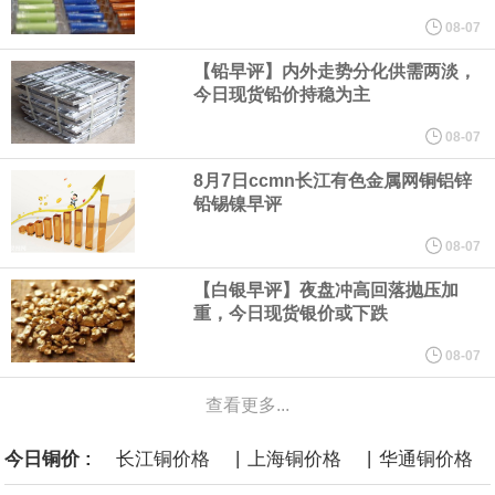
08-07
言”，他对赫格塞思所做的工作“非常满意”。
【铅早评】内外走势分化供需两淡，
今日现货铅价持稳为主
纽约期银突破64美元/盎司，日内涨3.91%。
08-07
据报道，威刚近日在法说会上表示，在需求增加、价格走高及货源
8月7日ccmn长江有色金属网铜铝锌
铅锡镍早评
稳定的三大有利因素带动下，预期第3季度营运将优于第2季度，并
08-07
进一步扩大全年营运成果。
【白银早评】夜盘冲高回落抛压加
重，今日现货银价或下跌
美国国会预算办公室（CBO）于当地时间5日发布报告称，美国海军
08-07
计划建造的15艘核动力“特朗普级”（Trump-class）战列舰，从研发
查看更多...
到采购的总费用可能高达2750亿美元，为美国有史以来最昂贵的水
|
|
今日铜价 :
长江铜价格
上海铜价格
华通铜价格
面战舰项目之一。 根据CBO的初步估算，首舰造价约234亿美元，