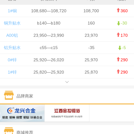
1#铜
108,680—108,720
108,700
360
铜升贴水
b140—b180
160
-30
A00铝
23,950—23,990
23,970
170
铝升贴水
c55—c15
-35
-5
0#锌
25,920—26,020
25,970
290
1#锌
25,820—25,920
25,870
290
1#铅
15,700—15,800
15,750
50
品牌商家
1#锡
434,000—436,000
435,000
-750
1#镍
129,550—130,750
130,150
-1,650
1#白银
15,100—15,110
15,105
-70
商城推荐
钯金
323—325
324
0