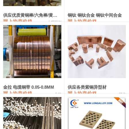
2202#硅
14,100—14,300
14,200
0
金属硅3303#-2202#
10,400—14,200
12,300
0
供应优质黄铜棒/六角棒/黄铜方板
铜钛 铜钛合金 铜钛中间合金
网上协商价格
网上协商价格
十堰同创
金属硅553#-331#
9,400—10,800
10,100
100
漆包线
111,970—115,970
113,970
360
磷铜合金
110,800—117,600
114,200
400
无氧铜丝(硬)
109,710—110,010
109,860
360
R410A专用紫铜管
113,700—113,700
113,700
360
铸造铝合金锭(A356.2)
24,300—24,700
24,500
200
金拉 电缆铜带 0.05-0.8MM
供应各类紫铜异型材
网上协商价格
网上协商价格
金拉
骏达
铸造铝合金锭(A380）
26,300—26,500
26,400
100
铝合金ADC12
24,200—24,400
24,300
100
铸造铝合金锭(ZL102)
24,300—24,500
24,400
200