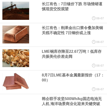
（含境内发明专利20项）。
长江有色：7日镍价下跌 市场情绪谨
慎现货交投观望
纽约期银日内涨4%，现报64.08美元/盎司。
08-07
宇树科技董事长、总经理兼首席技术官王兴兴在网上路演时表示，
长江有色：刚果金出口禁令叠加美铜
关税不确定性 7日铜价或上涨
经过多年研发创新和技术积累，公司逐步形成了包括一体化关节集
08-07
LME铜库存降至22.67万吨！低库存
成技术、高紧凑度机器人身体集成技术、机器人激光雷达全自研核
共振美伦价差走阔
心技术等多项已商业化应用的核心技术并已应用于公司的高性能通
08-07
8月7日LME基本金属最新报价（17：
用人形机器人、四足机器人等产品。
00）
美国总统特朗普6日否认他对国防部长赫格塞思不满，称对赫格塞思
08-07
韩企联手攻坚500Wh/kg固态电池无
所做的工作“非常满意”。特朗普在社交媒体上发帖称，一些媒体有关
人机 海洋场景商业化迎来关键突破