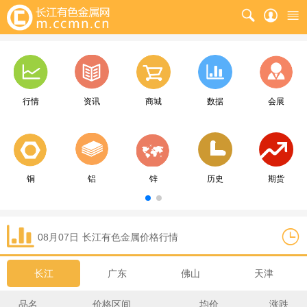
行情
资讯
商城
数据
会展
铜
铝
锌
历史
期货
08月07日
长江
有色金属价格行情
长江
广东
佛山
天津
品名
价格区间
均价
涨跌