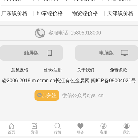
|
|
|
广东镍价格
坤泰镍价格
物贸镍价格
天津镍价格
客服电话 :15805918000
触屏版
电脑版
意见反馈
登录/注册
关于我们
免责条款
@2006-2018 m.ccmn.cn长江有色金属网 闽ICP备09004021号
加关注
微信公众号cjys_cn
首页
资讯
行情
服务
客服
我的