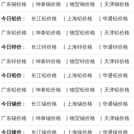
|
|
|
广东铜价格
坤泰铜价格
物贸铜价格
天津铜价格
面战舰项目之一。 根据CBO的初步估算，首舰造价约234亿美元，
|
|
今日铝价 :
长江铝价格
上海铝价格
华通铝价格
后续14艘平均每艘约180亿美元。
|
|
|
广东铝价格
坤泰铝价格
物贸铝价格
天津铝价格
黄金价格有望录得自今年1月以来最大单周涨幅。油价走弱为金价提
|
|
今日锌价 :
长江锌价格
上海锌价格
华通锌价格
供支撑，同时投资者正等待美国非农就业数据，以寻找美国利率前
|
|
|
广东锌价格
坤泰锌价格
物贸锌价格
天津锌价格
景的线索。StoneX高级分析师马特·辛普森表示，中东和平前景改善
|
|
今日铅价 :
长江铅价格
上海铅价格
华通铅价格
令市场通胀预期下降，推动黄金价格从此前持续数周、位于4000美
|
|
|
广东铅价格
坤泰铅价格
物贸铅价格
天津铅价格
元上方的盘整区间中进一步上涨。
|
|
今日锡价 :
长江锡价格
上海锡价格
华通锡价格
海力士：龙仁工厂将生产高带宽内存（HBM）及其他下一代动态随
|
|
|
广东锡价格
坤泰锡价格
物贸锡价格
天津锡价格
机存取存储器（DRAM）。
|
|
今日镍价 :
长江镍价格
上海镍价格
华通镍价格