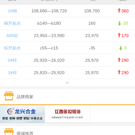
1#铜
108,680—108,720
108,700
360
铜升贴水
b140—b180
160
-30
A00铝
23,950—23,990
23,970
170
铝升贴水
c55—c15
-35
-5
0#锌
25,920—26,020
25,970
290
1#锌
25,820—25,920
25,870
290
1#铅
15,700—15,800
15,750
50
品牌商家
1#锡
434,000—436,000
435,000
-750
1#镍
129,550—130,750
130,150
-1,650
1#白银
15,100—15,110
15,105
-70
商城推荐
钯金
323—325
324
0