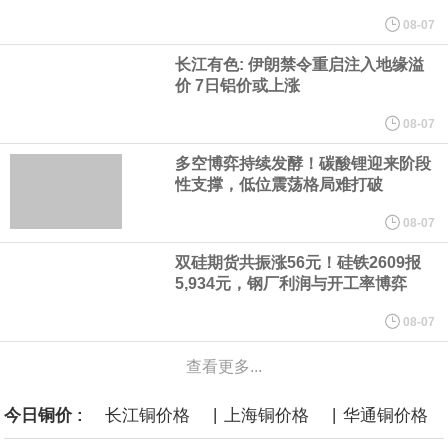
他与赫格塞思就弹药短缺问题发生冲突的报道是“完全没有根据的谣
08-07
长江有色: 伊朗禁令重启注入地缘溢
言”，他对赫格塞思所做的工作“非常满意”。
价 7日铝价或上涨
纽约期银突破64美元/盎司，日内涨3.91%。
08-07
多空博弈持续发酵！碳酸锂迎来阶段
据报道，威刚近日在法说会上表示，在需求增加、价格走高及货源
性支撑，低位震荡格局难打破
稳定的三大有利因素带动下，预期第3季度营运将优于第2季度，并
08-07
双硅期货共振涨56元！硅铁2609报
进一步扩大全年营运成果。
5,934元，钢厂利润与开工率博弈
美国国会预算办公室（CBO）于当地时间5日发布报告称，美国海军
08-07
查看更多...
计划建造的15艘核动力“特朗普级”（Trump-class）战列舰，从研发
|
|
今日铜价 :
长江铜价格
上海铜价格
华通铜价格
到采购的总费用可能高达2750亿美元，为美国有史以来最昂贵的水