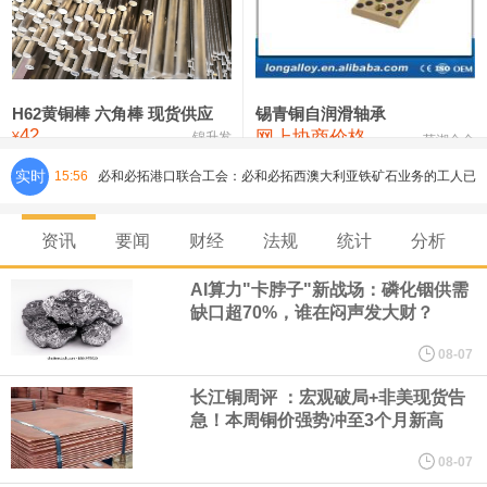
铸造铝合金锭(ZLD104)
24,300—24,500
24,400
200
压铸锌合金锭
26,500—26,700
26,600
250
硫酸镍
32,400—33,800
33,100
0
H62黄铜棒 六角棒 现货供应
锡青铜自润滑轴承
42
网上协商价格
氯化镍
38,300—40,300
39,300
0
¥
锦升发
芜湖合金
实时
15:56
必和必拓港口联合工会：必和必拓西澳大利亚铁矿石业务的工人已
通知，将于8月9日实施24小时停工。
资讯
要闻
财经
法规
统计
分析
8月7日，宇树科技董事长王兴兴网上路演时表示，报告期内，公司
AI算力"卡脖子"新战场：磷化铟供需
缺口超70%，谁在闷声发大财？
研发费用金额分别为4,995.18万元、7,001.70万元、14,496.56万
08-07
元，最近3年复合增长率达70.36%，呈快速增长趋势，并形成多项
长江铜周评 ：宏观破局+非美现货告
急！本周铜价强势冲至3个月新高
核心技术和知识产权。截至2026年1月31日，公司拥有262项专利权
08-07