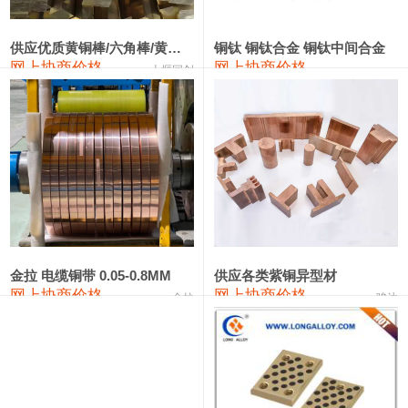
2202#硅
14,100—14,300
14,200
0
金属硅3303#-2202#
10,400—14,200
12,300
0
供应优质黄铜棒/六角棒/黄铜方板
铜钛 铜钛合金 铜钛中间合金
网上协商价格
网上协商价格
十堰同创
金属硅553#-331#
9,400—10,800
10,100
100
漆包线
111,970—115,970
113,970
360
磷铜合金
110,800—117,600
114,200
400
无氧铜丝(硬)
109,710—110,010
109,860
360
R410A专用紫铜管
113,700—113,700
113,700
360
铸造铝合金锭(A356.2)
24,300—24,700
24,500
200
金拉 电缆铜带 0.05-0.8MM
供应各类紫铜异型材
网上协商价格
网上协商价格
金拉
骏达
铸造铝合金锭(A380）
26,300—26,500
26,400
100
铝合金ADC12
24,200—24,400
24,300
100
铸造铝合金锭(ZL102)
24,300—24,500
24,400
200