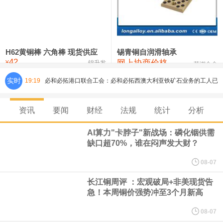
铸造铝合金锭(ZLD104)
24,300—24,500
24,400
200
压铸锌合金锭
26,500—26,700
26,600
250
硫酸镍
32,400—33,800
33,100
0
H62黄铜棒 六角棒 现货供应
锡青铜自润滑轴承
42
网上协商价格
氯化镍
38,300—40,300
39,300
0
¥
锦升发
芜湖合金
实时
19:19
必和必拓港口联合工会：必和必拓西澳大利亚铁矿石业务的工人已
通知，将于8月9日实施24小时停工。
资讯
要闻
财经
法规
统计
分析
8月7日，宇树科技董事长王兴兴网上路演时表示，报告期内，公司
AI算力"卡脖子"新战场：磷化铟供需
缺口超70%，谁在闷声发大财？
研发费用金额分别为4,995.18万元、7,001.70万元、14,496.56万
08-07
元，最近3年复合增长率达70.36%，呈快速增长趋势，并形成多项
长江铜周评 ：宏观破局+非美现货告
急！本周铜价强势冲至3个月新高
核心技术和知识产权。截至2026年1月31日，公司拥有262项专利权
08-07