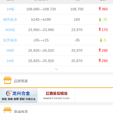
1#铜
108,680—108,720
108,700
360
铜升贴水
b140—b180
160
-30
A00铝
23,950—23,990
23,970
170
铝升贴水
c55—c15
-35
-5
0#锌
25,920—26,020
25,970
290
1#锌
25,820—25,920
25,870
290
1#铅
15,700—15,800
15,750
50
品牌商家
1#锡
434,000—436,000
435,000
-750
1#镍
129,550—130,750
130,150
-1,650
1#白银
15,100—15,110
15,105
-70
商城推荐
钯金
323—325
324
0