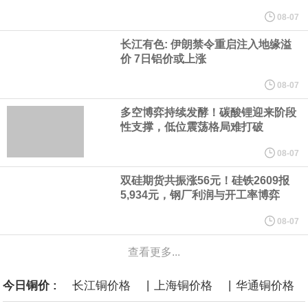
他与赫格塞思就弹药短缺问题发生冲突的报道是“完全没有根据的谣
08-07
长江有色: 伊朗禁令重启注入地缘溢
言”，他对赫格塞思所做的工作“非常满意”。
价 7日铝价或上涨
纽约期银突破64美元/盎司，日内涨3.91%。
08-07
多空博弈持续发酵！碳酸锂迎来阶段
据报道，威刚近日在法说会上表示，在需求增加、价格走高及货源
性支撑，低位震荡格局难打破
稳定的三大有利因素带动下，预期第3季度营运将优于第2季度，并
08-07
双硅期货共振涨56元！硅铁2609报
进一步扩大全年营运成果。
5,934元，钢厂利润与开工率博弈
美国国会预算办公室（CBO）于当地时间5日发布报告称，美国海军
08-07
查看更多...
计划建造的15艘核动力“特朗普级”（Trump-class）战列舰，从研发
|
|
今日铜价 :
长江铜价格
上海铜价格
华通铜价格
到采购的总费用可能高达2750亿美元，为美国有史以来最昂贵的水