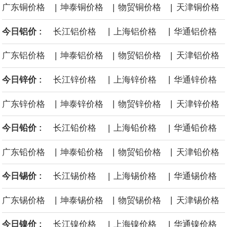
|
|
|
广东铜价格
坤泰铜价格
物贸铜价格
天津铜价格
面战舰项目之一。 根据CBO的初步估算，首舰造价约234亿美元，
|
|
今日铝价 :
长江铝价格
上海铝价格
华通铝价格
后续14艘平均每艘约180亿美元。
|
|
|
广东铝价格
坤泰铝价格
物贸铝价格
天津铝价格
黄金价格有望录得自今年1月以来最大单周涨幅。油价走弱为金价提
|
|
今日锌价 :
长江锌价格
上海锌价格
华通锌价格
供支撑，同时投资者正等待美国非农就业数据，以寻找美国利率前
|
|
|
广东锌价格
坤泰锌价格
物贸锌价格
天津锌价格
景的线索。StoneX高级分析师马特·辛普森表示，中东和平前景改善
|
|
今日铅价 :
长江铅价格
上海铅价格
华通铅价格
令市场通胀预期下降，推动黄金价格从此前持续数周、位于4000美
|
|
|
广东铅价格
坤泰铅价格
物贸铅价格
天津铅价格
元上方的盘整区间中进一步上涨。
|
|
今日锡价 :
长江锡价格
上海锡价格
华通锡价格
海力士：龙仁工厂将生产高带宽内存（HBM）及其他下一代动态随
|
|
|
广东锡价格
坤泰锡价格
物贸锡价格
天津锡价格
机存取存储器（DRAM）。
|
|
今日镍价 :
长江镍价格
上海镍价格
华通镍价格