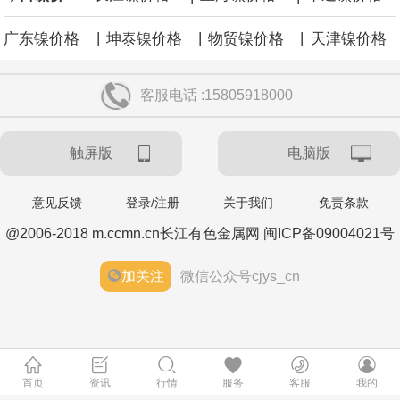
|
|
|
广东镍价格
坤泰镍价格
物贸镍价格
天津镍价格
客服电话 :15805918000
触屏版
电脑版
意见反馈
登录/注册
关于我们
免责条款
@2006-2018 m.ccmn.cn长江有色金属网 闽ICP备09004021号
加关注
微信公众号cjys_cn
首页
资讯
行情
服务
客服
我的