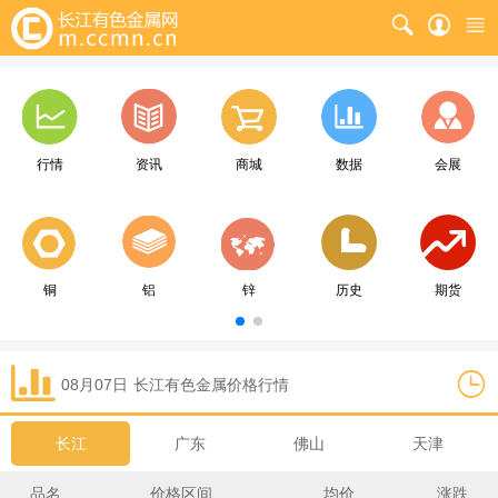
行情
资讯
商城
数据
会展
铜
铝
锌
历史
期货
08月07日
长江
有色金属价格行情
长江
广东
佛山
天津
品名
价格区间
均价
涨跌