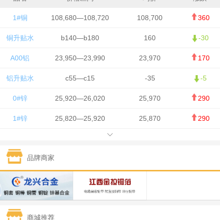
1#铜
108,680—108,720
108,700
360
铜升贴水
b140—b180
160
-30
A00铝
23,950—23,990
23,970
170
铝升贴水
c55—c15
-35
-5
0#锌
25,920—26,020
25,970
290
1#锌
25,820—25,920
25,870
290
1#铅
15,700—15,800
15,750
50
品牌商家
1#锡
434,000—436,000
435,000
-750
1#镍
129,550—130,750
130,150
-1,650
1#白银
15,100—15,110
15,105
-70
商城推荐
钯金
323—325
324
0