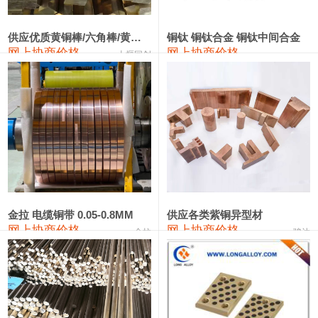
2202#硅
14,100—14,300
14,200
0
金属硅3303#-2202#
10,400—14,200
12,300
0
供应优质黄铜棒/六角棒/黄铜方板
铜钛 铜钛合金 铜钛中间合金
网上协商价格
网上协商价格
十堰同创
金属硅553#-331#
9,400—10,800
10,100
100
漆包线
111,970—115,970
113,970
360
磷铜合金
110,800—117,600
114,200
400
无氧铜丝(硬)
109,710—110,010
109,860
360
R410A专用紫铜管
113,700—113,700
113,700
360
铸造铝合金锭(A356.2)
24,300—24,700
24,500
200
金拉 电缆铜带 0.05-0.8MM
供应各类紫铜异型材
网上协商价格
网上协商价格
金拉
骏达
铸造铝合金锭(A380）
26,300—26,500
26,400
100
铝合金ADC12
24,200—24,400
24,300
100
铸造铝合金锭(ZL102)
24,300—24,500
24,400
200