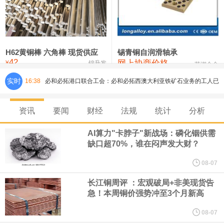
铸造铝合金锭(ZLD104)
24,300—24,500
24,400
200
压铸锌合金锭
26,500—26,700
26,600
250
硫酸镍
32,400—33,800
33,100
0
H62黄铜棒 六角棒 现货供应
锡青铜自润滑轴承
42
网上协商价格
氯化镍
38,300—40,300
39,300
0
¥
锦升发
芜湖合金
实时
16:38
必和必拓港口联合工会：必和必拓西澳大利亚铁矿石业务的工人已
通知，将于8月9日实施24小时停工。
资讯
要闻
财经
法规
统计
分析
8月7日，宇树科技董事长王兴兴网上路演时表示，报告期内，公司
AI算力"卡脖子"新战场：磷化铟供需
缺口超70%，谁在闷声发大财？
研发费用金额分别为4,995.18万元、7,001.70万元、14,496.56万
08-07
元，最近3年复合增长率达70.36%，呈快速增长趋势，并形成多项
长江铜周评 ：宏观破局+非美现货告
急！本周铜价强势冲至3个月新高
核心技术和知识产权。截至2026年1月31日，公司拥有262项专利权
08-07