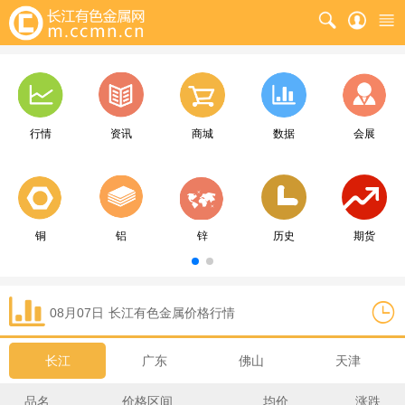
行情
资讯
商城
数据
会展
铜
铝
锌
历史
期货
08月07日
长江
有色金属价格行情
长江
广东
佛山
天津
品名
价格区间
均价
涨跌