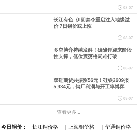
他与赫格塞思就弹药短缺问题发生冲突的报道是“完全没有根据的谣
08-07
长江有色: 伊朗禁令重启注入地缘溢
言”，他对赫格塞思所做的工作“非常满意”。
价 7日铝价或上涨
纽约期银突破64美元/盎司，日内涨3.91%。
08-07
多空博弈持续发酵！碳酸锂迎来阶段
据报道，威刚近日在法说会上表示，在需求增加、价格走高及货源
性支撑，低位震荡格局难打破
稳定的三大有利因素带动下，预期第3季度营运将优于第2季度，并
08-07
双硅期货共振涨56元！硅铁2609报
进一步扩大全年营运成果。
5,934元，钢厂利润与开工率博弈
美国国会预算办公室（CBO）于当地时间5日发布报告称，美国海军
08-07
查看更多...
计划建造的15艘核动力“特朗普级”（Trump-class）战列舰，从研发
|
|
今日铜价 :
长江铜价格
上海铜价格
华通铜价格
到采购的总费用可能高达2750亿美元，为美国有史以来最昂贵的水