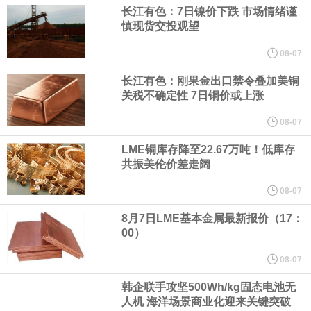
（含境内发明专利20项）。
长江有色：7日镍价下跌 市场情绪谨
慎现货交投观望
纽约期银日内涨4%，现报64.08美元/盎司。
08-07
宇树科技董事长、总经理兼首席技术官王兴兴在网上路演时表示，
长江有色：刚果金出口禁令叠加美铜
关税不确定性 7日铜价或上涨
经过多年研发创新和技术积累，公司逐步形成了包括一体化关节集
08-07
LME铜库存降至22.67万吨！低库存
成技术、高紧凑度机器人身体集成技术、机器人激光雷达全自研核
共振美伦价差走阔
心技术等多项已商业化应用的核心技术并已应用于公司的高性能通
08-07
8月7日LME基本金属最新报价（17：
用人形机器人、四足机器人等产品。
00）
美国总统特朗普6日否认他对国防部长赫格塞思不满，称对赫格塞思
08-07
韩企联手攻坚500Wh/kg固态电池无
所做的工作“非常满意”。特朗普在社交媒体上发帖称，一些媒体有关
人机 海洋场景商业化迎来关键突破