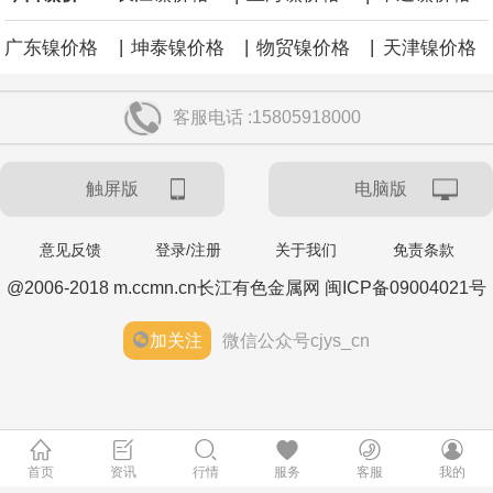
|
|
|
广东镍价格
坤泰镍价格
物贸镍价格
天津镍价格
客服电话 :15805918000
触屏版
电脑版
意见反馈
登录/注册
关于我们
免责条款
@2006-2018 m.ccmn.cn长江有色金属网 闽ICP备09004021号
加关注
微信公众号cjys_cn
首页
资讯
行情
服务
客服
我的