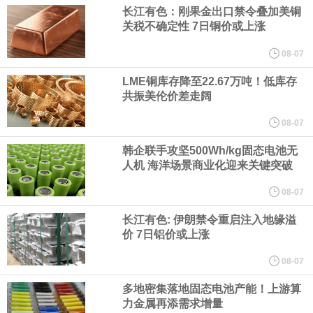
长江有色：刚果金出口禁令叠加美铜
纽约期银日内涨4%，现报64.08美元/盎司。
关税不确定性 7日铜价或上涨
08-07
宇树科技董事长、总经理兼首席技术官王兴兴在网上路演时表示，
LME铜库存降至22.67万吨！低库存
经过多年研发创新和技术积累，公司逐步形成了包括一体化关节集
共振美伦价差走阔
08-07
成技术、高紧凑度机器人身体集成技术、机器人激光雷达全自研核
韩企联手攻坚500Wh/kg固态电池无
人机 海洋场景商业化迎来关键突破
心技术等多项已商业化应用的核心技术并已应用于公司的高性能通
08-07
用人形机器人、四足机器人等产品。
长江有色: 伊朗禁令重启注入地缘溢
价 7日铝价或上涨
美国总统特朗普6日否认他对国防部长赫格塞思不满，称对赫格塞思
08-07
所做的工作“非常满意”。特朗普在社交媒体上发帖称，一些媒体有关
多地密集落地固态电池产能！上游算
力金属再添需求增量
他与赫格塞思就弹药短缺问题发生冲突的报道是“完全没有根据的谣