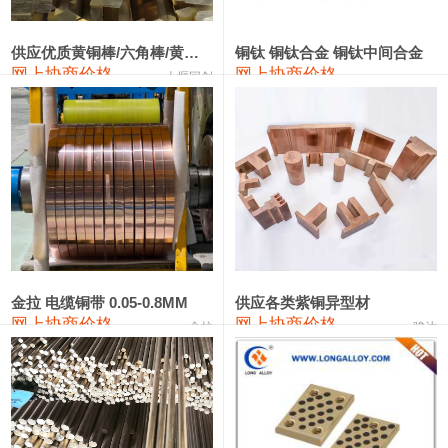
2202#硅
14,100—14,300
14,200
0
金属硅3303#-2202#
10,400—14,200
12,300
0
供应优质黄铜棒/六角棒/黄铜方板
铜钛 铜钛合金 铜钛中间合金
网上协商价格
网上协商价格
十堰同创
金属硅553#-331#
9,400—10,800
10,100
100
漆包线
111,970—115,970
113,970
360
磷铜合金
110,800—117,600
114,200
400
无氧铜丝(硬)
109,710—110,010
109,860
360
R410A专用紫铜管
113,700—113,700
113,700
360
铸造铝合金锭(A356.2)
24,300—24,700
24,500
200
金拉 电缆铜带 0.05-0.8MM
供应各类紫铜异型材
网上协商价格
网上协商价格
金拉
骏达
铸造铝合金锭(A380）
26,300—26,500
26,400
100
铝合金ADC12
24,200—24,400
24,300
100
铸造铝合金锭(ZL102)
24,300—24,500
24,400
200