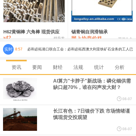
铸造铝合金锭(ZLD104)
24,300—24,500
24,400
200
压铸锌合金锭
26,500—26,700
26,600
250
硫酸镍
32,400—33,800
33,100
0
H62黄铜棒 六角棒 现货供应
锡青铜自润滑轴承
42
网上协商价格
氯化镍
38,300—40,300
39,300
0
¥
锦升发
芜湖合金
必和必拓港口联合工会：必和必拓西澳大利亚铁矿石业务的工人已
实时
8:57
通知，将于8月9日实施24小时停工。
资讯
要闻
财经
法规
统计
分析
8月7日，宇树科技董事长王兴兴网上路演时表示，报告期内，公司
AI算力"卡脖子"新战场：磷化铟供需
研发费用金额分别为4,995.18万元、7,001.70万元、14,496.56万
缺口超70%，谁在闷声发大财？
08-07
元，最近3年复合增长率达70.36%，呈快速增长趋势，并形成多项
长江有色：7日镍价下跌 市场情绪谨
核心技术和知识产权。截至2026年1月31日，公司拥有262项专利权
慎现货交投观望
08-07
（含境内发明专利20项）。