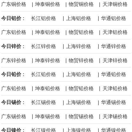
|
|
|
广东铜价格
坤泰铜价格
物贸铜价格
天津铜价格
后续14艘平均每艘约180亿美元。
|
|
今日铝价 :
长江铝价格
上海铝价格
华通铝价格
黄金价格有望录得自今年1月以来最大单周涨幅。油价走弱为金价提
|
|
|
广东铝价格
坤泰铝价格
物贸铝价格
天津铝价格
供支撑，同时投资者正等待美国非农就业数据，以寻找美国利率前
|
|
今日锌价 :
长江锌价格
上海锌价格
华通锌价格
景的线索。StoneX高级分析师马特·辛普森表示，中东和平前景改善
|
|
|
广东锌价格
坤泰锌价格
物贸锌价格
天津锌价格
令市场通胀预期下降，推动黄金价格从此前持续数周、位于4000美
|
|
今日铅价 :
长江铅价格
上海铅价格
华通铅价格
元上方的盘整区间中进一步上涨。
|
|
|
广东铅价格
坤泰铅价格
物贸铅价格
天津铅价格
海力士：龙仁工厂将生产高带宽内存（HBM）及其他下一代动态随
|
|
今日锡价 :
长江锡价格
上海锡价格
华通锡价格
机存取存储器（DRAM）。
|
|
|
广东锡价格
坤泰锡价格
物贸锡价格
天津锡价格
|
|
今日镍价 :
长江镍价格
上海镍价格
华通镍价格