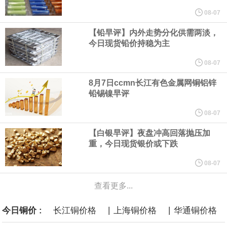
08-07
言”，他对赫格塞思所做的工作“非常满意”。
【铅早评】内外走势分化供需两淡，
今日现货铅价持稳为主
纽约期银突破64美元/盎司，日内涨3.91%。
08-07
据报道，威刚近日在法说会上表示，在需求增加、价格走高及货源
8月7日ccmn长江有色金属网铜铝锌
铅锡镍早评
稳定的三大有利因素带动下，预期第3季度营运将优于第2季度，并
08-07
进一步扩大全年营运成果。
【白银早评】夜盘冲高回落抛压加
重，今日现货银价或下跌
美国国会预算办公室（CBO）于当地时间5日发布报告称，美国海军
08-07
计划建造的15艘核动力“特朗普级”（Trump-class）战列舰，从研发
查看更多...
到采购的总费用可能高达2750亿美元，为美国有史以来最昂贵的水
|
|
今日铜价 :
长江铜价格
上海铜价格
华通铜价格
面战舰项目之一。 根据CBO的初步估算，首舰造价约234亿美元，