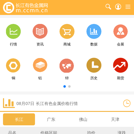
行情
资讯
商城
数据
会展
铜
铝
锌
历史
期货
08月07日
长江
有色金属价格行情
长江
广东
佛山
天津
品名
价格区间
均价
涨跌