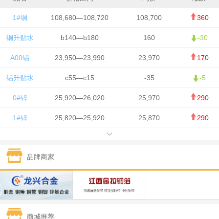
1#铜
108,680—108,720
108,700
360
铜升贴水
b140—b180
160
-30
A00铝
23,950—23,990
23,970
170
铝升贴水
c55—c15
-35
-5
0#锌
25,920—26,020
25,970
290
1#锌
25,820—25,920
25,870
290
1#铅
15,700—15,800
15,750
50
品牌商家
1#锡
434,000—436,000
435,000
-750
1#镍
129,550—130,750
130,150
-1,650
1#白银
15,100—15,110
15,105
-70
商城推荐
钯金
323—325
324
0