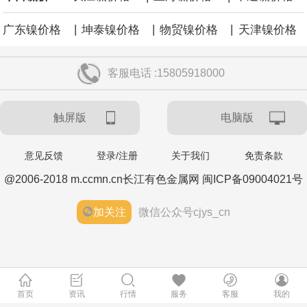
|
|
|
广东镍价格
坤泰镍价格
物贸镍价格
天津镍价格
客服电话 :15805918000
触屏版
电脑版
意见反馈
登录/注册
关于我们
免责条款
@2006-2018 m.ccmn.cn长江有色金属网 闽ICP备09004021号
加关注
微信公众号cjys_cn
首页
资讯
行情
服务
客服
我的