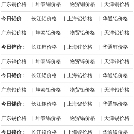
|
|
|
广东铜价格
坤泰铜价格
物贸铜价格
天津铜价格
海力士：龙仁工厂将生产高带宽内存（HBM）及其他下一代动态随
|
|
今日铝价 :
长江铝价格
上海铝价格
华通铝价格
机存取存储器（DRAM）。
|
|
|
广东铝价格
坤泰铝价格
物贸铝价格
天津铝价格
必和必拓港口联合工会：必和必拓西澳大利亚铁矿石业务的工人已
|
|
今日锌价 :
长江锌价格
上海锌价格
华通锌价格
通知，将于8月9日实施24小时停工。
|
|
|
广东锌价格
坤泰锌价格
物贸锌价格
天津锌价格
8月7日，宇树科技董事长王兴兴网上路演时表示，报告期内，公司
|
|
今日铅价 :
长江铅价格
上海铅价格
华通铅价格
研发费用金额分别为4,995.18万元、7,001.70万元、14,496.56万
|
|
|
广东铅价格
坤泰铅价格
物贸铅价格
天津铅价格
元，最近3年复合增长率达70.36%，呈快速增长趋势，并形成多项
|
|
今日锡价 :
长江锡价格
上海锡价格
华通锡价格
核心技术和知识产权。截至2026年1月31日，公司拥有262项专利权
|
|
|
广东锡价格
坤泰锡价格
物贸锡价格
天津锡价格
（含境内发明专利20项）。
|
|
今日镍价 :
长江镍价格
上海镍价格
华通镍价格