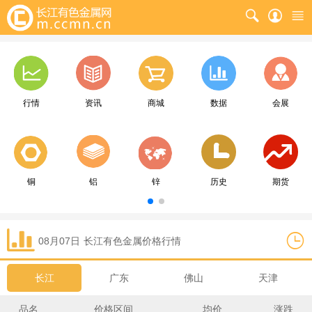
行情
资讯
商城
数据
会展
铜
铝
锌
历史
期货
08月07日
长江
有色金属价格行情
长江
广东
佛山
天津
品名
价格区间
均价
涨跌