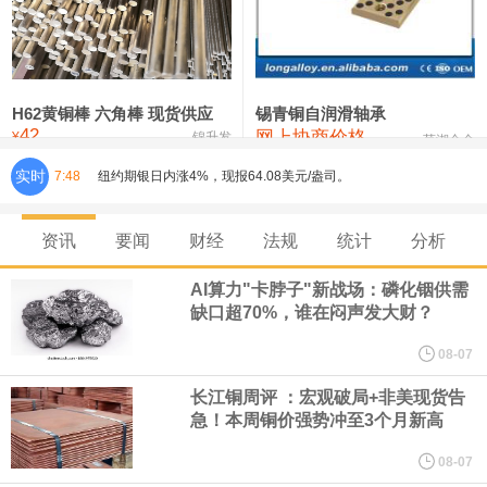
铸造铝合金锭(ZLD104)
24,300—24,500
24,400
200
压铸锌合金锭
26,500—26,700
26,600
250
硫酸镍
32,400—33,800
33,100
0
H62黄铜棒 六角棒 现货供应
锡青铜自润滑轴承
42
网上协商价格
氯化镍
38,300—40,300
39,300
0
¥
锦升发
芜湖合金
实时
7:48
纽约期银日内涨4%，现报64.08美元/盎司。
宇树科技董事长、总经理兼首席技术官王兴兴在网上路演时表示，
资讯
要闻
财经
法规
统计
分析
经过多年研发创新和技术积累，公司逐步形成了包括一体化关节集
AI算力"卡脖子"新战场：磷化铟供需
缺口超70%，谁在闷声发大财？
成技术、高紧凑度机器人身体集成技术、机器人激光雷达全自研核
08-07
心技术等多项已商业化应用的核心技术并已应用于公司的高性能通
长江铜周评 ：宏观破局+非美现货告
急！本周铜价强势冲至3个月新高
用人形机器人、四足机器人等产品。
08-07