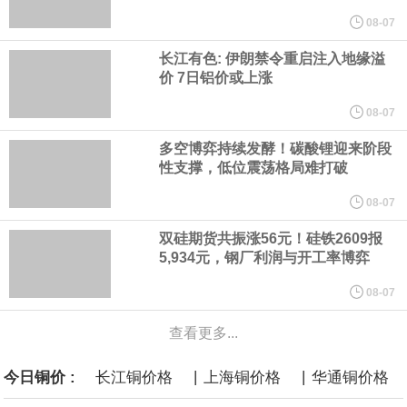
计划建造的15艘核动力“特朗普级”（Trump-class）战列舰，从研发
08-07
长江有色: 伊朗禁令重启注入地缘溢
到采购的总费用可能高达2750亿美元，为美国有史以来最昂贵的水
价 7日铝价或上涨
面战舰项目之一。 根据CBO的初步估算，首舰造价约234亿美元，
08-07
多空博弈持续发酵！碳酸锂迎来阶段
后续14艘平均每艘约180亿美元。
性支撑，低位震荡格局难打破
黄金价格有望录得自今年1月以来最大单周涨幅。油价走弱为金价提
08-07
双硅期货共振涨56元！硅铁2609报
供支撑，同时投资者正等待美国非农就业数据，以寻找美国利率前
5,934元，钢厂利润与开工率博弈
景的线索。StoneX高级分析师马特·辛普森表示，中东和平前景改善
08-07
查看更多...
令市场通胀预期下降，推动黄金价格从此前持续数周、位于4000美
|
|
今日铜价 :
长江铜价格
上海铜价格
华通铜价格
元上方的盘整区间中进一步上涨。