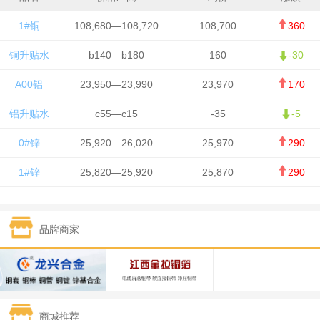
1#铜
108,680—108,720
108,700
360
铜升贴水
b140—b180
160
-30
A00铝
23,950—23,990
23,970
170
铝升贴水
c55—c15
-35
-5
0#锌
25,920—26,020
25,970
290
1#锌
25,820—25,920
25,870
290
1#铅
15,700—15,800
15,750
50
品牌商家
1#锡
434,000—436,000
435,000
-750
1#镍
129,550—130,750
130,150
-1,650
1#白银
15,100—15,110
15,105
-70
商城推荐
钯金
323—325
324
0