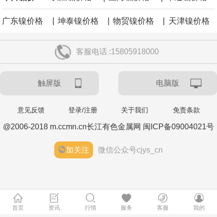
|
|
|
广东镍价格
坤泰镍价格
物贸镍价格
天津镍价格
客服电话 :15805918000
触屏版
电脑版
意见反馈
登录/注册
关于我们
免责条款
@2006-2018 m.ccmn.cn长江有色金属网 闽ICP备09004021号
加关注
微信公众号cjys_cn
首页
资讯
行情
服务
客服
我的