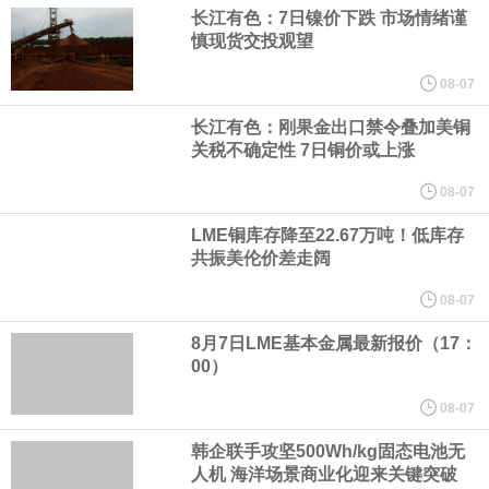
美国总统特朗普6日否认他对国防部长赫格塞思不满，称对赫格塞思
长江有色：7日镍价下跌 市场情绪谨
慎现货交投观望
所做的工作“非常满意”。特朗普在社交媒体上发帖称，一些媒体有关
08-07
他与赫格塞思就弹药短缺问题发生冲突的报道是“完全没有根据的谣
长江有色：刚果金出口禁令叠加美铜
关税不确定性 7日铜价或上涨
言”，他对赫格塞思所做的工作“非常满意”。
08-07
LME铜库存降至22.67万吨！低库存
纽约期银突破64美元/盎司，日内涨3.91%。
共振美伦价差走阔
据报道，威刚近日在法说会上表示，在需求增加、价格走高及货源
08-07
8月7日LME基本金属最新报价（17：
稳定的三大有利因素带动下，预期第3季度营运将优于第2季度，并
00）
进一步扩大全年营运成果。
08-07
韩企联手攻坚500Wh/kg固态电池无
美国国会预算办公室（CBO）于当地时间5日发布报告称，美国海军
人机 海洋场景商业化迎来关键突破