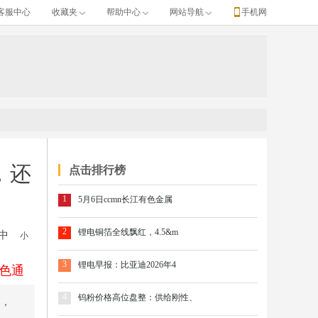
客服中心
收藏夹
帮助中心
网站导航
手机网
，还
点击排行榜
1
5月6日ccmn长江有色金属
2
锂电铜箔全线飘红，4.5&m
中
小
3
锂电早报：比亚迪2026年4
色通
4
钨粉价格高位盘整：供给刚性、
日，