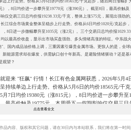
单边上行走势。价格从5月6日的均价18565元/千克起步，随后两日涨幅扩
15元），8日均价进一步攀升至19770元（涨390元）。截至8日，最高价触及
影响仅交易三日总均价报19238.33元/千克，整体上涨575元，展现出强劲
日，长江综合市场黄金整体呈稳步上行走势。价格从6日均价1020元/克起步，
），8日进一步微幅攀升至1035元（涨2元）。三个交易日总均价报1029.33
日均以最高价收盘，显示出市场买盘强劲、多头情绪高涨的特征。中东战
行动"、国内成品油价格上调，三重因素引爆贵金属市场。更惊人的是，全球
伏 、新能源需求却在爆发，供需缺口创十年新高。是避险情绪驱动？还是基
是观望？
就迎来 "狂飙" 行情！长江有色金属网获悉，2026年5月4
呈持续单边上行走势。价格从5月6日的均价18565元/千
7日均价19380元（涨815元），8日均价进一步攀升至19
日，最高价触及19775元，本周受五一假期影响仅交易三日
点击查看全文
，整体上涨575元，展现出强劲的上涨动能。2026年5月6日至8
上行走势。价格从6日均价1020元/克起步，7日大幅拉
8日进一步微幅攀升至1035元（涨2元）。三个交易日总均价
作品内容、版权和其它问题，请在30日内与本站联系，我们将在第一时间