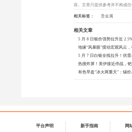
1029.33元/克，整
容。文章只提供参考并不构成任何投
绪高涨的特征。中东战火
相关标签：
贵金属
因素引爆
贵金属
市场。更
在爆发，供需缺口创十年
相关文章
还是观望？
5 月 8 日银价强势拉升近 2
内外宏观双轮托底
热搜炸屏！美伊接近停战，钯
美国就业数据 “强而不
震荡偏弱，为贵金属打开
入，叠加国内央行连续 
反而推升 “软着陆” 乐
供需缺口放大，产业链信
白银出口受地缘扰动骤降
低库存下价格弹性凸显；
平台声明
新手指南
网