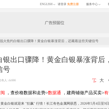
ENGLISH
请登录
免费注册
服务中心
战火焦灼白银出口骤降！黄金白银暴涨背后，还藏着这些关键信号
白银出口骤降！黄金白银暴涨背后
信号
大
: rlc666
订阅
，查价格数据和走势>
数据通
，建商铺做产品买卖>
有
黄金白银就迎来 "狂飙" 行情！长江有色金属网获悉，2026年5月4日至9