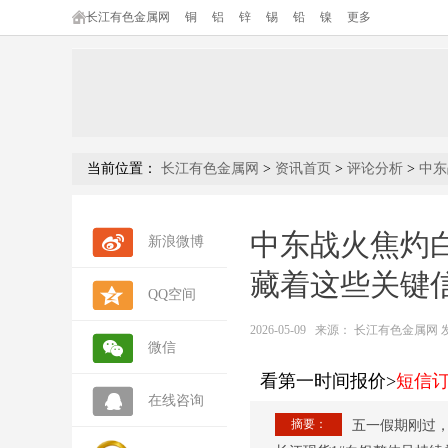
长江有色金属网
铜
铝
锌
锡
铅
镍
更多
当前位置：
长江有色金属网
>
资讯首页
>
评论分析
>
中东
中东战火焦灼
新浪微博
藏着这些关键
QQ空间
2026-05-09
来源：
长江有色金属网 发布人
微信
看第一时间报价>
短信
在线咨询
摘要：
五一假期刚过，