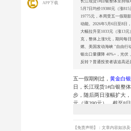
长江现货1#白银整体呈持续
APP下载
5月7日均价19380元（涨8
19775元，本周受五一假期
动能。2026年5月6日至8
大幅拉升至1033元（涨13元
克，整体上涨9元，期间每
燃、美国发动海峡 "自由
银出口量骤降 40%+，光
反转？普通投资者该追高还
五一假期刚过，
黄金
白银
日，长江现货1#白银整体
步，随后两日涨幅扩大，5月
元（涨390元）。截至8
报19238.33元/千克
江综合市场黄金整体呈稳步
1033元（涨13元），
【免责声明】：文章内容如涉及