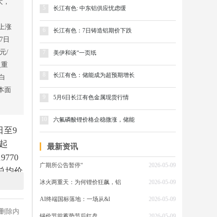
大，
5
长江有色: 中东铝供应忧虑缓
的上涨
6
长江有色：7日铸造铝期价下跌
7日
元/
7
美伊和谈“一页纸
火重
8
长江有色：储能成为超预期增长
白
本面
9
5月6日长江有色金属现货行情
10
六氟磷酸锂价格企稳微涨，储能
日至9
克起
最新资讯
770
广期所公告暂停“
2026-05-09
总均价
冰火两重天：为何锂价狂飙，铝
2026-05-09
日，长
升至
AI终端国标落地：一场从&l
2026-05-09
报
删除内
锡价节前蓄势节后红盘
2026-05-09