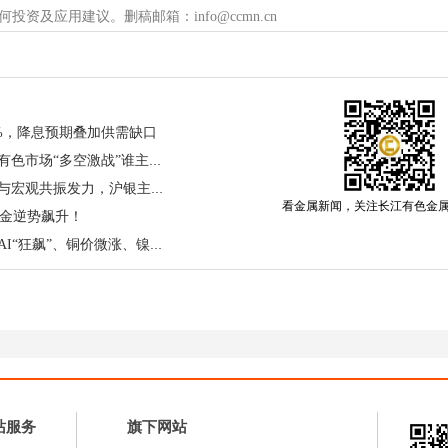
体上涨9元，期间每日均以最高价收盘，显示出市场买盘强劲、
资及应用建议。删稿邮箱：info@ccmn.cn
重燃、美国发动海峡 "自由行动"、国内成品油价格上调
惊人的是，全球白银出口量骤降 40%+，光伏 、新能源
新高。是避险情绪驱动？还是基本面反转？普通投资者
.5%，降息预期叠加供需缺口
地缘“风暴眼”搅动宏观风云，有色市场“多空激战”谁主沉浮？今日铜价小涨50元/吨
5 月 7 日白银全线拉升！供需与宏观共振发力，沪银主力强势破位
看金属新闻，关注长江有色金
金逆势飙升！
热”，非农超预期但薪资涨幅放缓，降息预期未被扭转，美
上行空间；中东霍尔木兹海峡局势反复，地缘避险资金
有色早盘“冰火两重天”：锡价AI“狂飙”、铜价微涨、镍铝“暴跌”，地缘缓和后的行情再定价
18 个月增持黄金，夯实配置底。美股科技行情升温未分流
观预期，带动工业属性的白银同步走强。
号偏紧
，叠加光伏、电子领域需求持续增长，供需缺口进一步
黄金迎来央行购金与投资盘双重支撑，实物消费与 ETF 
站服务
旗下网站