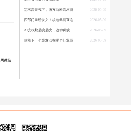
多头情
需求高景气下，德方纳米高压密
2026-05-09
，三重
四部门重磅发文！核电氢能直连
2026-05-09
需求却
该追高
AI光模块越卖越火，这种稀缺
2026-05-09
储能下一个爆发点在哪？行业巨
2026-05-09
属网微信
元指数
持续涌
资金，
扩大，
持仓同