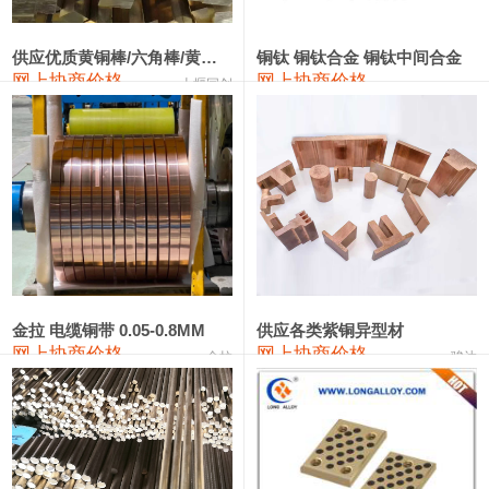
2202#硅
14,100—14,300
14,200
0
金属硅3303#-2202#
10,400—14,200
12,300
0
供应优质黄铜棒/六角棒/黄铜方板
铜钛 铜钛合金 铜钛中间合金
网上协商价格
网上协商价格
十堰同创
金属硅553#-331#
9,400—10,800
10,100
100
漆包线
111,970—115,970
113,970
360
磷铜合金
110,800—117,600
114,200
400
无氧铜丝(硬)
109,710—110,010
109,860
360
R410A专用紫铜管
113,700—113,700
113,700
360
铸造铝合金锭(A356.2)
24,300—24,700
24,500
200
金拉 电缆铜带 0.05-0.8MM
供应各类紫铜异型材
网上协商价格
网上协商价格
金拉
骏达
铸造铝合金锭(A380）
26,300—26,500
26,400
100
铝合金ADC12
24,200—24,400
24,300
100
铸造铝合金锭(ZL102)
24,300—24,500
24,400
200