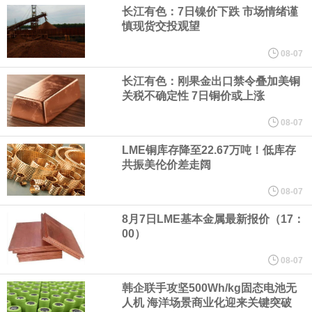
宇树科技董事长、总经理兼首席技术官王兴兴在网上路演时表示，
长江有色：7日镍价下跌 市场情绪谨
慎现货交投观望
经过多年研发创新和技术积累，公司逐步形成了包括一体化关节集
08-07
成技术、高紧凑度机器人身体集成技术、机器人激光雷达全自研核
长江有色：刚果金出口禁令叠加美铜
关税不确定性 7日铜价或上涨
心技术等多项已商业化应用的核心技术并已应用于公司的高性能通
08-07
LME铜库存降至22.67万吨！低库存
用人形机器人、四足机器人等产品。
共振美伦价差走阔
美国总统特朗普6日否认他对国防部长赫格塞思不满，称对赫格塞思
08-07
8月7日LME基本金属最新报价（17：
所做的工作“非常满意”。特朗普在社交媒体上发帖称，一些媒体有关
00）
他与赫格塞思就弹药短缺问题发生冲突的报道是“完全没有根据的谣
08-07
韩企联手攻坚500Wh/kg固态电池无
言”，他对赫格塞思所做的工作“非常满意”。
人机 海洋场景商业化迎来关键突破