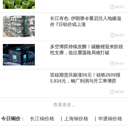
纽约期银突破64美元/盎司，日内涨3.91%。
08-07
长江有色: 伊朗禁令重启注入地缘溢
据报道，威刚近日在法说会上表示，在需求增加、价格走高及货源
价 7日铝价或上涨
稳定的三大有利因素带动下，预期第3季度营运将优于第2季度，并
08-07
多空博弈持续发酵！碳酸锂迎来阶段
进一步扩大全年营运成果。
性支撑，低位震荡格局难打破
美国国会预算办公室（CBO）于当地时间5日发布报告称，美国海军
08-07
双硅期货共振涨56元！硅铁2609报
计划建造的15艘核动力“特朗普级”（Trump-class）战列舰，从研发
5,934元，钢厂利润与开工率博弈
到采购的总费用可能高达2750亿美元，为美国有史以来最昂贵的水
08-07
查看更多...
面战舰项目之一。 根据CBO的初步估算，首舰造价约234亿美元，
|
|
今日铜价 :
长江铜价格
上海铜价格
华通铜价格
后续14艘平均每艘约180亿美元。