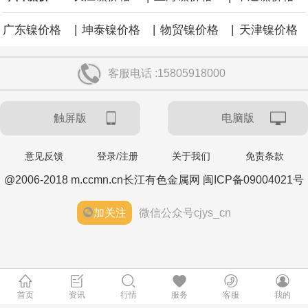
|
|
|
广东镍价格
坤泰镍价格
物贸镍价格
天津镍价格
客服电话 :15805918000
触屏版
电脑版
意见反馈
登录/注册
关于我们
免责条款
@2006-2018 m.ccmn.cn长江有色金属网 闽ICP备09004021号
加关注
微信公众号cjys_cn
首页
资讯
行情
服务
客服
我的