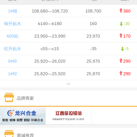
1#铜
108,680—108,720
108,700
360
铜升贴水
b140—b180
160
-30
A00铝
23,950—23,990
23,970
170
铝升贴水
c55—c15
-35
-5
0#锌
25,920—26,020
25,970
290
1#锌
25,820—25,920
25,870
290
1#铅
15,700—15,800
15,750
50
品牌商家
1#锡
434,000—436,000
435,000
-750
1#镍
129,550—130,750
130,150
-1,650
1#白银
15,100—15,110
15,105
-70
商城推荐
钯金
323—325
324
0