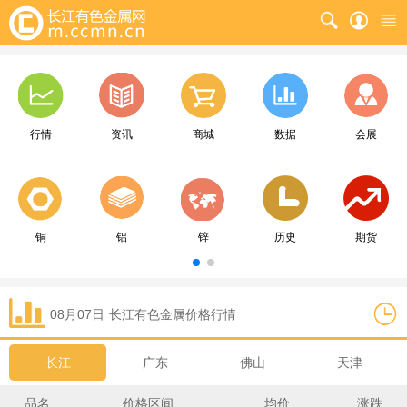
行情
资讯
商城
数据
会展
铜
铝
锌
历史
期货
08月07日
长江
有色金属价格行情
长江
广东
佛山
天津
品名
价格区间
均价
涨跌