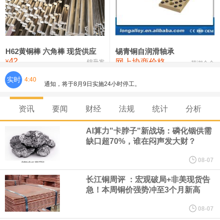
铸造铝合金锭(ZLD104)
24,300—24,500
24,400
200
压铸锌合金锭
26,500—26,700
26,600
250
硫酸镍
32,400—33,800
33,100
0
H62黄铜棒 六角棒 现货供应
锡青铜自润滑轴承
42
网上协商价格
氯化镍
38,300—40,300
39,300
0
¥
锦升发
芜湖合金
实时
4:40
8月7日，宇树科技董事长王兴兴网上路演时表示，报告期内，公司
研发费用金额分别为4,995.18万元、7,001.70万元、14,496.56万
资讯
要闻
财经
法规
统计
分析
元，最近3年复合增长率达70.36%，呈快速增长趋势，并形成多项
AI算力"卡脖子"新战场：磷化铟供需
缺口超70%，谁在闷声发大财？
核心技术和知识产权。截至2026年1月31日，公司拥有262项专利权
08-07
（含境内发明专利20项）。
长江铜周评 ：宏观破局+非美现货告
急！本周铜价强势冲至3个月新高
纽约期银日内涨4%，现报64.08美元/盎司。
08-07