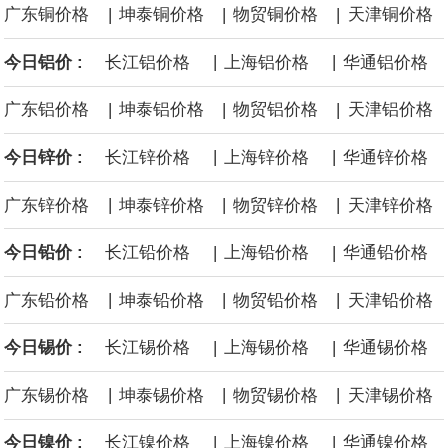
|
|
|
广东铜价格
坤泰铜价格
物贸铜价格
天津铜价格
黄金价格有望录得自今年1月以来最大单周涨幅。油价走弱为金价提
|
|
今日铝价 :
长江铝价格
上海铝价格
华通铝价格
供支撑，同时投资者正等待美国非农就业数据，以寻找美国利率前
|
|
|
广东铝价格
坤泰铝价格
物贸铝价格
天津铝价格
景的线索。StoneX高级分析师马特·辛普森表示，中东和平前景改善
|
|
今日锌价 :
长江锌价格
上海锌价格
华通锌价格
令市场通胀预期下降，推动黄金价格从此前持续数周、位于4000美
|
|
|
广东锌价格
坤泰锌价格
物贸锌价格
天津锌价格
元上方的盘整区间中进一步上涨。
|
|
今日铅价 :
长江铅价格
上海铅价格
华通铅价格
海力士：龙仁工厂将生产高带宽内存（HBM）及其他下一代动态随
|
|
|
广东铅价格
坤泰铅价格
物贸铅价格
天津铅价格
机存取存储器（DRAM）。
|
|
今日锡价 :
长江锡价格
上海锡价格
华通锡价格
必和必拓港口联合工会：必和必拓西澳大利亚铁矿石业务的工人已
|
|
|
广东锡价格
坤泰锡价格
物贸锡价格
天津锡价格
通知，将于8月9日实施24小时停工。
|
|
今日镍价 :
长江镍价格
上海镍价格
华通镍价格