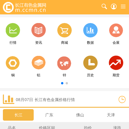
行情
资讯
商城
数据
会展
铜
铝
锌
历史
期货
08月07日
长江
有色金属价格行情
长江
广东
佛山
天津
品名
价格区间
均价
涨跌