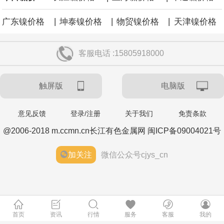
央行今日开展10亿元7天逆回购操作，投标量10亿元，中标量10亿
|
|
|
广东镍价格
坤泰镍价格
物贸镍价格
天津镍价格
元，操作利率为1.40%，与此前持平。
客服电话 :15805918000
央行公开市场今日净回笼1,330.0亿元人民币。
触屏版
电脑版
当地时间8月6日，丰田汽车宣布在美国召回约50.8万辆2025至2026
年款凯美瑞（Camry）车型，原因是车辆7英寸组合仪表可能在启动
意见反馈
登录/注册
关于我们
免责条款
@2006-2018 m.ccmn.cn长江有色金属网 闽ICP备09004021号
时出现黑屏，导致转向灯、危险警示灯以及部分提示音功能失效。
加关注
微信公众号cjys_cn
韩国经济日报援引不愿具名的业内人士消息，LG 集团会长具光谟下
周将在硅谷的英伟达总部与黄仁勋会面。具光谟与黄仁勋曾于 6 月
在首尔会晤，并宣布在机器人、人工智能基础设施、自动驾驶等领
首页
资讯
行情
服务
客服
我的