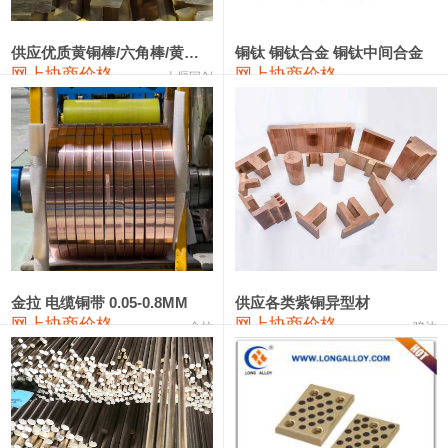
2202#硅
14,100—14,300
14,200
0
金属硅3303#-2202#
10,400—14,200
12,300
0
供应优质黄铜棒/六角棒/黄铜方板
铜钛 铜钛合金 铜钛中间合金
网上协商价格
网上协商价格
十堰同创
金属硅553#-331#
9,400—10,800
10,100
100
漆包线
111,970—115,970
113,970
360
磷铜合金
110,800—117,600
114,200
400
无氧铜丝(硬)
109,710—110,010
109,860
360
R410A专用紫铜管
113,700—113,700
113,700
360
铸造铝合金锭(A356.2)
24,300—24,700
24,500
200
金拉 电缆铜带 0.05-0.8MM
供应各类紫铜异型材
网上协商价格
网上协商价格
金拉
骏达
铸造铝合金锭(A380）
26,300—26,500
26,400
100
铝合金ADC12
24,200—24,400
24,300
100
铸造铝合金锭(ZL102)
24,300—24,500
24,400
200