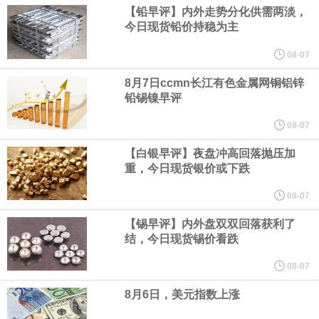
伊朗议会主席团成员萨利米公开伊方拟议的霍尔木兹海峡战略管理
【铅早评】内外走势分化供需两淡，
今日现货铅价持稳为主
方案初步文本细节，内容包括禁止敌对方面通过海峡等，违反规定
08-07
者将被处以最高达货物价值20%的罚款。该方案显示，美国、以色
8月7日ccmn长江有色金属网铜铝锌
铅锡镍早评
列等国的船只将被禁止通过霍尔木兹海峡；与以色列有关的军用和
08-07
【白银早评】夜盘冲高回落抛压加
民用货物不得通过该区域；参与针对“抵抗阵线”行动的船只或货物也
重，今日现货银价或下跌
将被禁止通行。
08-07
【锡早评】内外盘双双回落获利了
美国新墨西哥州第一司法区法院当地时间8月6日作出裁决，社交媒
结，今日现货锡价看跌
体“脸书（Facebook）”、“照片墙（Instagram）”的母公司美
08-07
8月6日，美元指数上涨
国“元”公司应向该州一项基金支付5.67 亿美元，用于应对青少年因