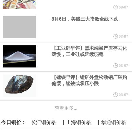
使用其产品而面临的心理健康问题。 这一裁决源于今年早些时候的
08-07
8月6日，美股三大指数全线下跌
一场审判。在那次审判中，新墨西哥州陪审团认定“元”公司需就涉嫌
导致青少年心理健康问题及利用其产品进行性剥削的行为，承担
08-07
【工业硅早评】需求端减产库存去化
3.75亿美元的罚款。这5.67亿美元是在3.75亿美元罚款基础上追加
缓慢，工业硅或延续弱稳
的补救金，二者叠加达9.42亿美元。
08-07
【锰铁早评】锰矿外盘松动钢厂采购
白宫已邀请美国关键矿产行业的顶级高管周五与总统唐纳德·特朗普
偏缓，锰铁或承压小跌
会面。据知情人士透露，此次活动旨在展示为促进关键矿产开发和
08-07
查看更多...
加工所做的努力，并计划公布一些交易和谅解备忘录。
|
|
今日铜价 :
长江铜价格
上海铜价格
华通铜价格
当地时间8月6日，德国能源企业RWE旗下美国海上风电业务已与美