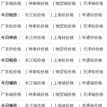
|
|
|
广东铜价格
坤泰铜价格
物贸铜价格
天津铜价格
国内政部达成和解协议，美国政府支付12.2亿美元和解资金，RWE
|
|
今日铝价 :
长江铝价格
上海铝价格
华通铝价格
将放弃位于纽约湾、加州近海和路易斯安那州近海的海上风电租赁
|
|
|
广东铝价格
坤泰铝价格
物贸铝价格
天津铝价格
权益。
|
|
今日锌价 :
长江锌价格
上海锌价格
华通锌价格
据广钢气体消息，8月6日，广钢气体与韩国头部工业气体服务商
|
|
|
广东锌价格
坤泰锌价格
物贸锌价格
天津锌价格
AirFirst正式签署实质性长期战略合作协议。双方将建立常态化技术
|
|
今日铅价 :
长江铅价格
上海铅价格
华通铅价格
共创与市场联动机制，围绕广钢气体自研的“Super-N”超高纯制氮解
|
|
|
广东铅价格
坤泰铅价格
物贸铅价格
天津铅价格
决方案开展联合迭代与场景优化，针对韩国先进半导体制程标准持
|
|
今日锡价 :
长江锡价格
上海锡价格
华通锡价格
续打磨定制化供气体系，推动技术方案在海外高端产线完成验证与
|
|
|
广东锡价格
坤泰锡价格
物贸锡价格
天津锡价格
规模化交付。
|
|
今日镍价 :
长江镍价格
上海镍价格
华通镍价格