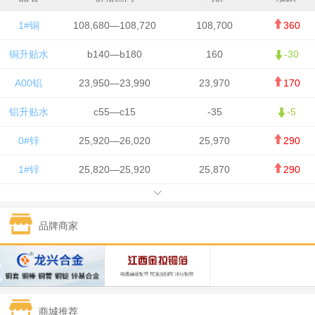
1#铜
108,680—108,720
108,700
360
铜升贴水
b140—b180
160
-30
A00铝
23,950—23,990
23,970
170
铝升贴水
c55—c15
-35
-5
0#锌
25,920—26,020
25,970
290
1#锌
25,820—25,920
25,870
290
1#铅
15,700—15,800
15,750
50
品牌商家
1#锡
434,000—436,000
435,000
-750
1#镍
129,550—130,750
130,150
-1,650
1#白银
15,100—15,110
15,105
-70
商城推荐
钯金
323—325
324
0