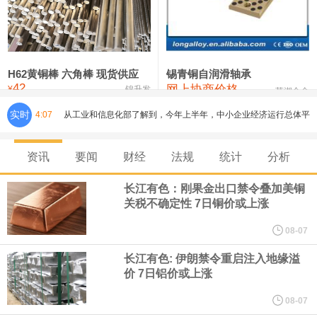
铸造铝合金锭(ZLD104)
24,300—24,500
24,400
200
压铸锌合金锭
26,500—26,700
26,600
250
硫酸镍
32,400—33,800
33,100
0
H62黄铜棒 六角棒 现货供应
锡青铜自润滑轴承
42
网上协商价格
氯化镍
38,300—40,300
39,300
0
¥
锦升发
芜湖合金
实时
4:07
从工业和信息化部了解到，今年上半年，中小企业经济运行总体平
稳，主要指标保持较快增长，企业效益持续改善。今年上半年，规
资讯
要闻
财经
法规
统计
分析
模以上工业中小企业增加值同比增长5.8%，营业收入同比增长
长江有色：刚果金出口禁令叠加美铜
关税不确定性 7日铜价或上涨
7.7%，为2023年以来同期最高水平，利润总额同比增长16.9%，为
08-07
2022年以来同期最高水平，生产经营稳步向好，盈利能力持续增
长江有色: 伊朗禁令重启注入地缘溢
价 7日铝价或上涨
强。
08-07