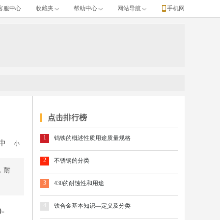
客服中心
收藏夹
帮助中心
网站导航
手机网
点击排行榜
1
钨铁的概述性质用途质量规格
中
小
2
不锈钢的分类
，耐
3
430的耐蚀性和用途
4
铁合金基本知识—定义及分类
-