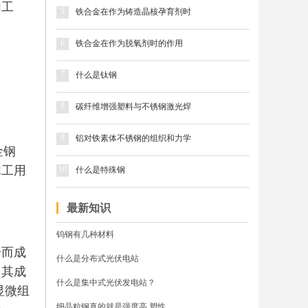
加工
5
铁合金在作为铸造晶核孕育剂时
6
铁合金在作为脱氧剂时的作用
7
什么是钛钢
8
碳纤维增强塑料与不锈钢激光焊
～
9
铝对铁素体不锈钢的组织和力学
金钢
木工用
10
什么是特殊钢
最新知识
钨钢有几种材料
合而成
什么是分布式光伏电站
；其成
什么是集中式光伏发电站？
显微组
细晶粒钢真的就是强度高,塑性