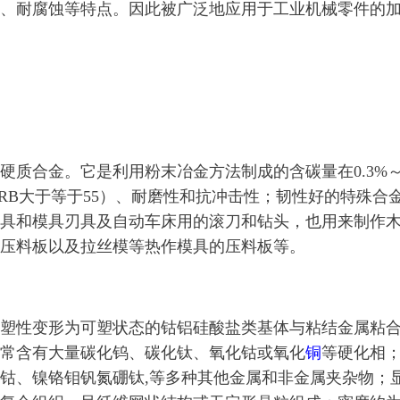
温、耐腐蚀等特点。因此被广泛地应用于工业机械零件的
硬质合金。它是利用粉末冶金方法制成的含碳量在0.3%
HRB大于等于55）、耐磨性和抗冲击性；韧性好的特殊合
具和模具刃具及自动车床用的滚刀和钻头，也用来制作
压料板以及拉丝模等热作模具的压料板等。
塑性变形为可塑状态的钴铝硅酸盐类基体与粘结金属粘
常含有大量碳化钨、碳化钛、氧化钴或氧化
铜
等硬化相
钴、镍铬钼钒氮硼钛,等多种其他金属和非金属夹杂物；