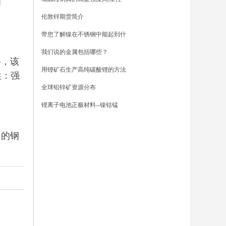
为
伦敦锌期货简介
带您了解镍在不锈钢中能起到什
我们说的金属包括哪些？
料，该
用锂矿石生产高纯碳酸锂的方法
性：强
全球铅锌矿资源分布
锂离子电池正极材料--镍钴锰
）的钢