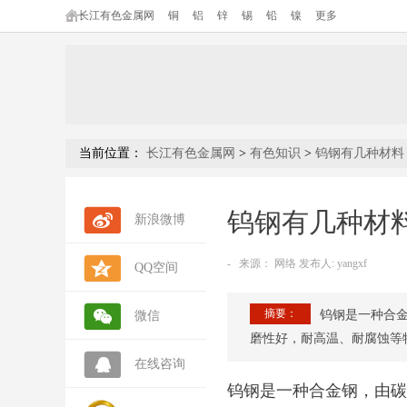
长江有色金属网
铜
铝
锌
锡
铅
镍
更多
当前位置：
长江有色金属网
>
有色知识
>
钨钢有几种材料
钨钢有几种材
新浪微博
-
来源：
网络 发布人: yangxf
QQ空间
摘要：
钨钢是一种合金
微信
磨性好，耐高温、耐腐蚀等
在线咨询
钨钢是一种合金钢，由碳