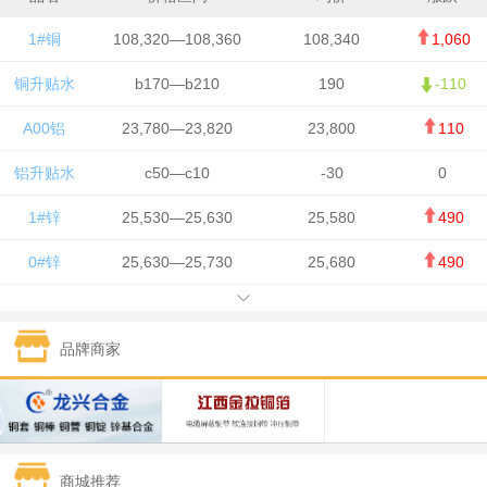
1#铜
108,320—108,360
108,340
1,060
铜升贴水
b170—b210
190
-110
A00铝
23,780—23,820
23,800
110
铝升贴水
c50—c10
-30
0
1#锌
25,530—25,630
25,580
490
0#锌
25,630—25,730
25,680
490
1#铅
15,650—15,750
15,700
-50
品牌商家
1#锡
434,750—436,750
435,750
7,000
1#镍
131,200—132,400
131,800
850
1#白银
15,170—15,180
15,175
615
商城推荐
钯金
323—325
324
5