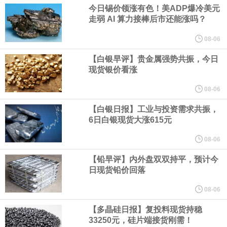
业务拓展至固定收益品类。
今日锡价领涨有色！美ADP爆冷美元
走弱 AI 算力接棒后市还能涨吗？
周四，亚洲科技股下跌，跟随隔夜交易中回调的美国同行，凸显了
08-06
全球科技股波动性的加剧。 日本市场中，软银股价收盘下跌4.4%，
【白银早评】贵金属强势共振，今日
现货银价看涨
芯片设备制造商东京电子股价下跌近6%，日本存储芯片制造商铠侠
08-06
【白银日报】工业与投资需求共振，
股价下跌超过10%。
6日白银现货大涨615元
WPP股价料创1992年以来最大单日涨幅，上涨25%至11个月高位。
08-06
【铅早评】内外盘双双持平，预计今
谷歌规划的印度数据中心枢纽建设工作正在如火如荼推进，项目所
日现货铅价回落
在地上方的山坡已经被开挖，露出赤红土层，并修出层层台地。但
08-06
【多晶硅日报】复投料现货持稳
环保人士的反对声浪持续高涨，给这家美国科技巨头总规模 150 亿
33250元，硅片端接货刚需！