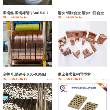
441#硅
9,500—9,700
9,600
0
金属硅553#-331#
9,300—10,700
10,000
0
磷铜丝 磷铜棒管QSn6.5-0.1 7-0.2 8-0.3
铜钛 铜钛合金 铜钛中间合金
网上协商价格
网上协商价格
联荣有色
金属硅3303#-2202#
10,400—14,200
12,300
0
漆包线
111,610—115,610
113,610
1,060
磷铜合金
110,400—117,200
113,800
1,050
无氧铜丝(硬)
109,350—109,650
109,500
1,060
R410A专用紫铜管
113,340—113,340
113,340
1,060
铸造铝合金锭(A356.2)
24,100—24,500
24,300
100
金拉 电缆铜带 0.05-0.8MM
供应各类紫铜异型材
网上协商价格
网上协商价格
金拉
骏达
铸造铝合金锭(A380）
26,200—26,400
26,300
100
铝合金ADC12
24,100—24,300
24,200
100
铸造铝合金锭(ZL102)
24,100—24,300
24,200
100