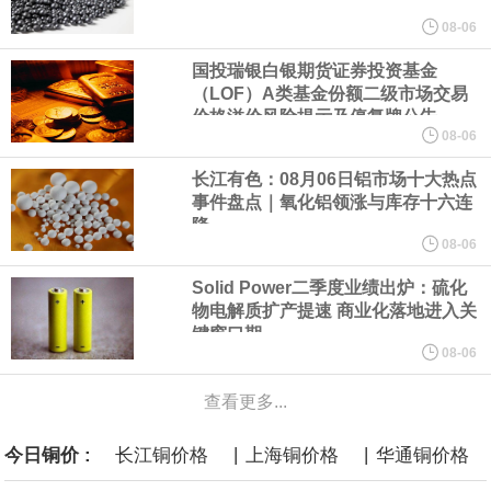
美元的项目制造重重阻碍
08-06
国投瑞银白银期货证券投资基金
欧股开盘涨跌不一，德国DAX指数跌0.29%，英国富时100指数涨
（LOF）A类基金份额二级市场交易
价格溢价风险提示及停复牌公告
0.08%，法国CAC40指数涨0.03%，欧洲斯托克50指数跌0.15%，
08-06
长江有色：08月06日铝市场十大热点
意大利富时MIB指数跌0.18%。
事件盘点｜氧化铝领涨与库存十六连
降
LME伦镍日内跌超3.00%，现报16574.100美元/吨。
08-06
Solid Power二季度业绩出炉：硫化
瑞士7月季调后失业率 3.1%，预期 3.1%，前值 3.1%。瑞士7月未
物电解质扩产提速 商业化落地进入关
键窗口期
季调失业率 3%，预期 3%，前值 2.9%。
08-06
查看更多...
商品期货收盘，黄金连续涨3.44%，焦炭连续涨2.72%，铁矿石连续
|
|
今日铜价 :
长江铜价格
上海铜价格
华通铜价格
涨2.64%，镍连续跌2.62%，白银连续涨2.61%。