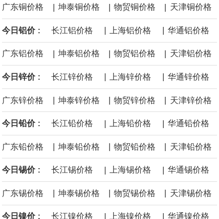
|
|
|
广东铜价格
坤泰铜价格
物贸铜价格
天津铜价格
沙特下调了对亚洲的主要原油价格，与此同时，各方正就一项旨在
|
|
今日铝价 :
长江铝价格
上海铝价格
华通铝价格
缓解霍尔木兹海峡航运压力的协议进行谈判。尽管胡塞武装的威胁
|
|
|
广东铝价格
坤泰铝价格
物贸铝价格
天津铝价格
危及了经由红海向东运输原油的替代路线，但沙特方面仍下调了价
|
|
今日锌价 :
长江锌价格
上海锌价格
华通锌价格
格。
|
|
|
广东锌价格
坤泰锌价格
物贸锌价格
天津锌价格
|
|
今日铅价 :
长江铅价格
上海铅价格
华通铅价格
|
|
|
广东铅价格
坤泰铅价格
物贸铅价格
天津铅价格
|
|
今日锡价 :
长江锡价格
上海锡价格
华通锡价格
|
|
|
广东锡价格
坤泰锡价格
物贸锡价格
天津锡价格
|
|
今日镍价 :
长江镍价格
上海镍价格
华通镍价格