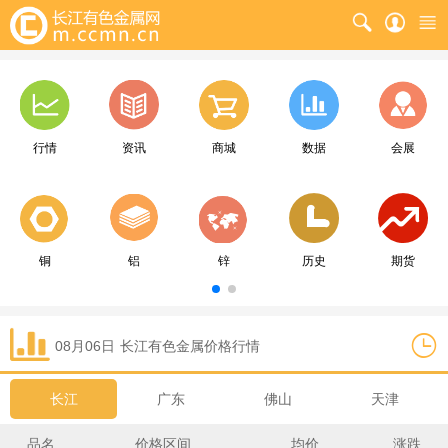
行情
资讯
商城
数据
会展
铜
铝
锌
历史
期货
08月06日
长江
有色金属价格行情
长江
广东
佛山
天津
品名
价格区间
均价
涨跌