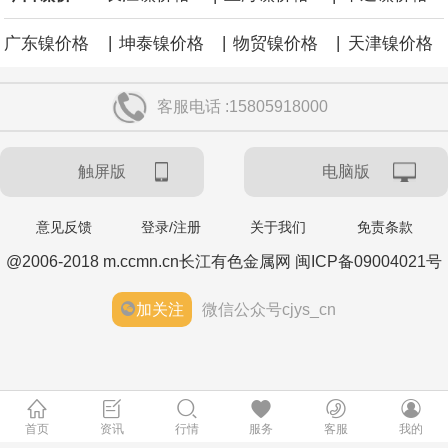
|
|
|
广东镍价格
坤泰镍价格
物贸镍价格
天津镍价格
客服电话 :15805918000
触屏版
电脑版
意见反馈
登录/注册
关于我们
免责条款
@2006-2018 m.ccmn.cn长江有色金属网 闽ICP备09004021号
加关注
微信公众号cjys_cn
首页
资讯
行情
服务
客服
我的