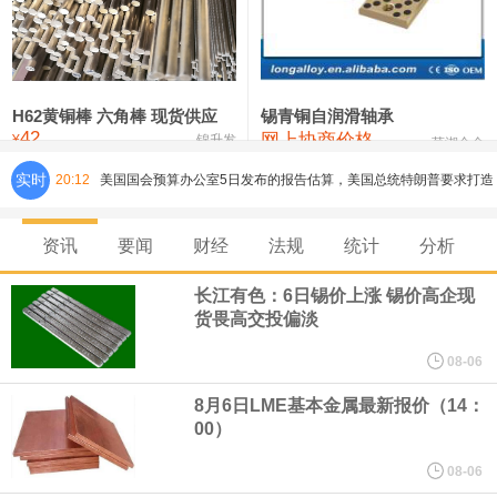
铸造铝合金锭(ZLD104)
24,100—24,300
24,200
100
压铸锌合金锭
26,250—26,450
26,350
500
硫酸镍
32,400—33,800
33,100
0
H62黄铜棒 六角棒 现货供应
锡青铜自润滑轴承
42
网上协商价格
氯化镍
38,300—40,300
39,300
0
¥
锦升发
芜湖合金
实时
20:12
美国国会预算办公室5日发布的报告估算，美国总统特朗普要求打造
的海军全新核动力“黄金舰队”可能需要在今后数十年间支出约2750
资讯
要闻
财经
法规
统计
分析
亿美元。其中，首艘“特朗普级”战列舰“无畏”号预估造价比原来至少
长江有色：6日锡价上涨 锡价高企现
货畏高交投偏淡
高50%。
08-06
芝加哥期权交易所全球市场公司（CBOE GLOBAL MARKETS
8月6日LME基本金属最新报价（14：
00）
INC）：CBOE 欧洲清算所将于 8 月 24 日起，将证券融资交易清算
08-06