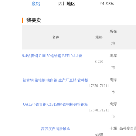
废铝
四川地区
91-93%
我要卖
所在
名称
规格
地
鹰潭
9-4铝青铜 C18150铬锆铜 BFE10-1-1镍白铜
8-220
市
鹰潭
铝青铜 铬锆铜 镍白铜 生产厂直销 管棒板
17370171211
市
鹰潭
QAL9-4铝青铜 C18150铬锆铜棒铜管铜板
17370171211
市
十堰
高强度自
高强度自润滑轴承
φ300