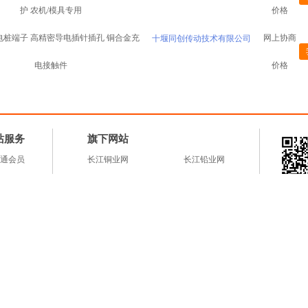
护 农机/模具专用
价格
电桩端子 高精密导电插针插孔 铜合金充
网上协商
十堰同创传动技术有限公司
电接触件
价格
站服务
旗下网站
通会员
长江铜业网
长江铅业网
通会员
长江铝业网
长江镍业网
通会员
长江锌业网
有色云a
广告
长江锡业网
江报价
联系我们
服务中心
广告服务
合作加盟
建议意见
友情链接
著作权申明
开放平
188号 闽ICP备09004021号-1
闽ICP备2020021215号-1
Copyright©长江有色金属网c
可信网站
网络警察
中国互联网
诚信网站