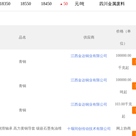
18350
18550
18450
50
元/吨
四川金属废料
价格（单
品名
供应商
位）
100000.00
江西金达铜业有限公司
青铜
千克起
100000.00
江西金达铜业有限公司
青铜
吨起
103.00千克
江西金达铜业有限公司
青铜
起
润滑轴承 高力黄铜导套 镶嵌石墨免油维
网上协商
十堰同创传动技术有限公司