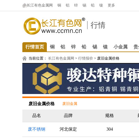
长江有色金属网
铜
铝
锌
锡
铅
镍
更多
行情
行情首页
铜
铝
锌
铅
锡
镍
小金属
贵
当前位置：
长江有色金属网
>
行情报价
>
废旧金属价格
废旧金属价格
废旧金属
品名
品牌
规格
废不锈钢
河北保定
304