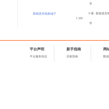
市
十堰
新能源充
新能源充电桩端子
1-300
市
平台声明
新手指南
网
平台服务协议
买家指南
数据
私隐声明
卖家指南
有色
交易细则
常见问题
推广
知识产权声明
网络
付款服务协议
首 页
关于我们
关于长
闽公网安备 35020602000
经营性网站