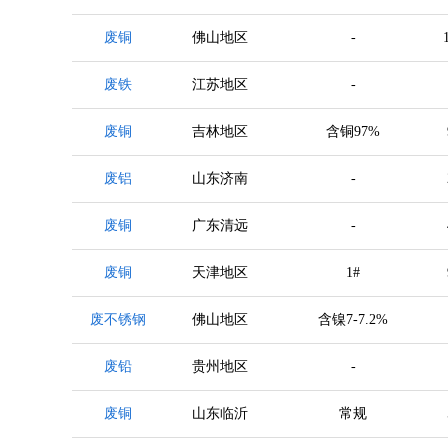
废铜
佛山地区
-
废铁
江苏地区
-
废铜
吉林地区
含铜97%
废铝
山东济南
-
废铜
广东清远
-
废铜
天津地区
1#
废不锈钢
佛山地区
含镍7-7.2%
废铅
贵州地区
-
废铜
山东临沂
常规