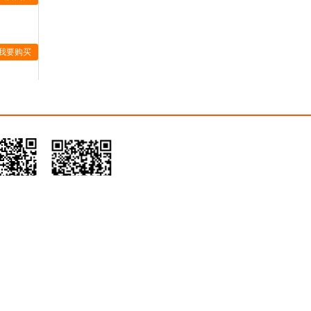
我要购买
pp(ios)
有色云app(安卓)
台
热门关键字
热门专题
jys.cn
版权所有 复制 必究
闽公网安备 35020602002201号