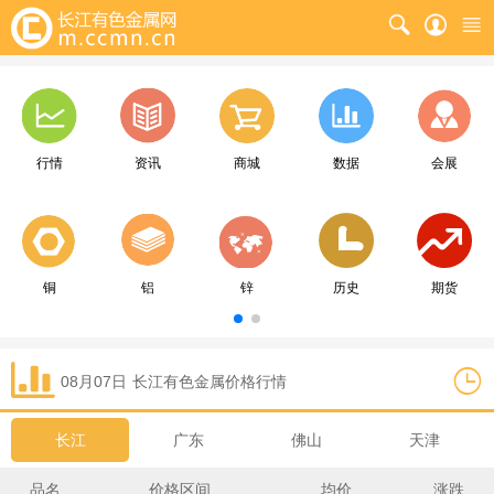
行情
资讯
商城
数据
会展
铜
铝
锌
历史
期货
08月07日
长江
有色金属价格行情
长江
广东
佛山
天津
品名
价格区间
均价
涨跌