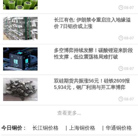
08-07
必和必拓港口联合工会：必和必拓西澳大利亚铁矿石业务的工人已
长江有色: 伊朗禁令重启注入地缘溢
通知，将于8月9日实施24小时停工。
价 7日铝价或上涨
08-07
8月7日，宇树科技董事长王兴兴网上路演时表示，报告期内，公司
多空博弈持续发酵！碳酸锂迎来阶段
研发费用金额分别为4,995.18万元、7,001.70万元、14,496.56万
性支撑，低位震荡格局难打破
08-07
元，最近3年复合增长率达70.36%，呈快速增长趋势，并形成多项
双硅期货共振涨56元！硅铁2609报
核心技术和知识产权。截至2026年1月31日，公司拥有262项专利权
5,934元，钢厂利润与开工率博弈
08-07
（含境内发明专利20项）。
查看更多...
纽约期银日内涨4%，现报64.08美元/盎司。
|
|
今日铜价 :
长江铜价格
上海铜价格
华通铜价格
宇树科技董事长、总经理兼首席技术官王兴兴在网上路演时表示，