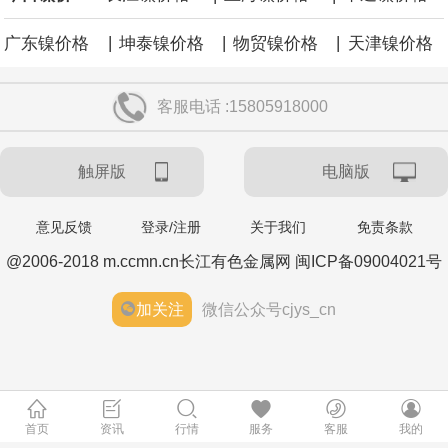
|
|
|
广东镍价格
坤泰镍价格
物贸镍价格
天津镍价格
客服电话 :15805918000
触屏版
电脑版
意见反馈
登录/注册
关于我们
免责条款
@2006-2018 m.ccmn.cn长江有色金属网 闽ICP备09004021号
加关注
微信公众号cjys_cn
首页
资讯
行情
服务
客服
我的