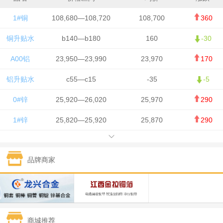
1#铜
108,680—108,720
108,700
360
铜升贴水
b140—b180
160
-30
A00铝
23,950—23,990
23,970
170
铝升贴水
c55—c15
-35
-5
0#锌
25,920—26,020
25,970
290
1#锌
25,820—25,920
25,870
290
1#铅
15,700—15,800
15,750
50
品牌商家
1#锡
434,000—436,000
435,000
-750
1#镍
129,550—130,750
130,150
-1,650
1#白银
15,100—15,110
15,105
-70
商城推荐
钯金
323—325
324
0