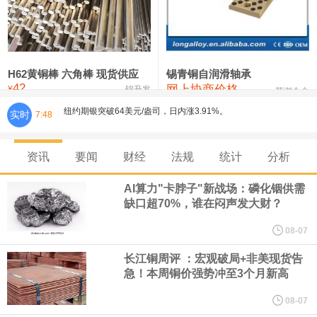
铸造铝合金锭(ZLD104)
24,300—24,500
24,400
200
压铸锌合金锭
26,500—26,700
26,600
250
硫酸镍
32,400—33,800
33,100
0
H62黄铜棒 六角棒 现货供应
锡青铜自润滑轴承
42
网上协商价格
纽约期银突破64美元/盎司，日内涨3.91%。
氯化镍
38,300—40,300
39,300
0
¥
锦升发
芜湖合金
实时
7:48
据报道，威刚近日在法说会上表示，在需求增加、价格走高及货源
资讯
要闻
财经
法规
统计
分析
稳定的三大有利因素带动下，预期第3季度营运将优于第2季度，并
AI算力"卡脖子"新战场：磷化铟供需
进一步扩大全年营运成果。
缺口超70%，谁在闷声发大财？
美国国会预算办公室（CBO）于当地时间5日发布报告称，美国海军
08-07
长江铜周评 ：宏观破局+非美现货告
计划建造的15艘核动力“特朗普级”（Trump-class）战列舰，从研发
急！本周铜价强势冲至3个月新高
到采购的总费用可能高达2750亿美元，为美国有史以来最昂贵的水
08-07