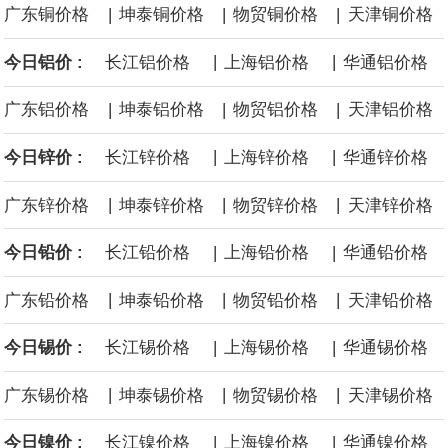
|
|
|
广东铜价格
坤泰铜价格
物贸铜价格
天津铜价格
经过多年研发创新和技术积累，公司逐步形成了包括一体化关节集
|
|
今日铝价 :
长江铝价格
上海铝价格
华通铝价格
成技术、高紧凑度机器人身体集成技术、机器人激光雷达全自研核
|
|
|
广东铝价格
坤泰铝价格
物贸铝价格
天津铝价格
心技术等多项已商业化应用的核心技术并已应用于公司的高性能通
|
|
今日锌价 :
长江锌价格
上海锌价格
华通锌价格
用人形机器人、四足机器人等产品。
|
|
|
广东锌价格
坤泰锌价格
物贸锌价格
天津锌价格
美国总统特朗普6日否认他对国防部长赫格塞思不满，称对赫格塞思
|
|
今日铅价 :
长江铅价格
上海铅价格
华通铅价格
所做的工作“非常满意”。特朗普在社交媒体上发帖称，一些媒体有关
|
|
|
广东铅价格
坤泰铅价格
物贸铅价格
天津铅价格
他与赫格塞思就弹药短缺问题发生冲突的报道是“完全没有根据的谣
|
|
今日锡价 :
长江锡价格
上海锡价格
华通锡价格
言”，他对赫格塞思所做的工作“非常满意”。
|
|
|
广东锡价格
坤泰锡价格
物贸锡价格
天津锡价格
|
|
今日镍价 :
长江镍价格
上海镍价格
华通镍价格