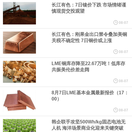
长江有色：7日镍价下跌 市场情绪谨
面战舰项目之一。 根据CBO的初步估算，首舰造价约234亿美元，
慎现货交投观望
08-07
后续14艘平均每艘约180亿美元。
长江有色：刚果金出口禁令叠加美铜
黄金价格有望录得自今年1月以来最大单周涨幅。油价走弱为金价提
关税不确定性 7日铜价或上涨
08-07
供支撑，同时投资者正等待美国非农就业数据，以寻找美国利率前
LME铜库存降至22.67万吨！低库存
景的线索。StoneX高级分析师马特·辛普森表示，中东和平前景改善
共振美伦价差走阔
08-07
令市场通胀预期下降，推动黄金价格从此前持续数周、位于4000美
8月7日LME基本金属最新报价（17：
元上方的盘整区间中进一步上涨。
00）
08-07
海力士：龙仁工厂将生产高带宽内存（HBM）及其他下一代动态随
韩企联手攻坚500Wh/kg固态电池无
机存取存储器（DRAM）。
人机 海洋场景商业化迎来关键突破