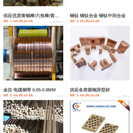
2202#硅
14,100—14,300
14,200
0
金属硅3303#-2202#
10,400—14,200
12,300
0
供应优质黄铜棒/六角棒/黄铜方板
铜钛 铜钛合金 铜钛中间合金
网上协商价格
网上协商价格
十堰同创
金属硅553#-331#
9,400—10,800
10,100
100
漆包线
111,970—115,970
113,970
360
磷铜合金
110,800—117,600
114,200
400
无氧铜丝(硬)
109,710—110,010
109,860
360
R410A专用紫铜管
113,700—113,700
113,700
360
铸造铝合金锭(A356.2)
24,300—24,700
24,500
200
金拉 电缆铜带 0.05-0.8MM
供应各类紫铜异型材
网上协商价格
网上协商价格
金拉
骏达
铸造铝合金锭(A380）
26,300—26,500
26,400
100
铝合金ADC12
24,200—24,400
24,300
100
铸造铝合金锭(ZL102)
24,300—24,500
24,400
200