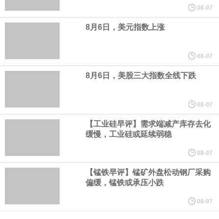
者将被处以最高达货物价值20%的罚款。该方案显示，美国、以色
08-07
8月6日，美元指数上涨
列等国的船只将被禁止通过霍尔木兹海峡；与以色列有关的军用和
民用货物不得通过该区域；参与针对“抵抗阵线”行动的船只或货物也
08-07
8月6日，美股三大指数全线下跌
将被禁止通行。
美国新墨西哥州第一司法区法院当地时间8月6日作出裁决，社交媒
08-07
【工业硅早评】需求端减产库存去化
体“脸书（Facebook）”、“照片墙（Instagram）”的母公司美
缓慢，工业硅或延续弱稳
国“元”公司应向该州一项基金支付5.67 亿美元，用于应对青少年因
08-07
【锰铁早评】锰矿外盘松动钢厂采购
使用其产品而面临的心理健康问题。 这一裁决源于今年早些时候的
偏缓，锰铁或承压小跌
一场审判。在那次审判中，新墨西哥州陪审团认定“元”公司需就涉嫌
08-07