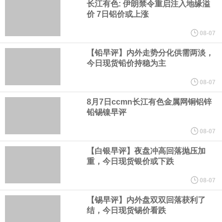
于 6 月 22 日到访英伟达总部。
长江有色: 伊朗禁令重启注入地缘溢
价 7日铝价或上涨
从工业和信息化部了解到，今年上半年，中小企业经济运行总体平
08-07
稳，主要指标保持较快增长，企业效益持续改善。今年上半年，规
【铅早评】内外走势分化供需两淡，
今日现货铅价持稳为主
模以上工业中小企业增加值同比增长5.8%，营业收入同比增长
08-07
7.7%，为2023年以来同期最高水平，利润总额同比增长16.9%，为
8月7日ccmn长江有色金属网铜铝锌
铅锡镍早评
2022年以来同期最高水平，生产经营稳步向好，盈利能力持续增
08-07
【白银早评】夜盘冲高回落抛压加
强。
重，今日现货银价或下跌
伊朗议会主席团成员萨利米公开伊方拟议的霍尔木兹海峡战略管理
08-07
【锡早评】内外盘双双回落获利了
方案初步文本细节，内容包括禁止敌对方面通过海峡等，违反规定
结，今日现货锡价看跌