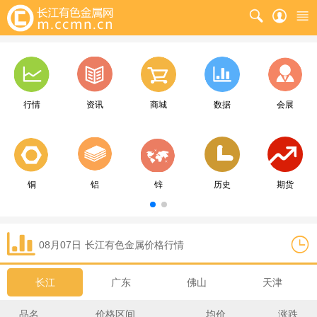
行情
资讯
商城
数据
会展
铜
铝
锌
历史
期货
08月07日
长江
有色金属价格行情
长江
广东
佛山
天津
品名
价格区间
均价
涨跌