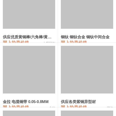
2202#硅
14,100—14,300
14,200
0
金属硅3303#-2202#
10,400—14,200
12,300
0
金属硅553#-331#
9,400—10,800
10,100
100
漆包线
111,970—115,970
113,970
360
供应优质黄铜棒/六角棒/黄铜方板
铜钛 铜钛合金 铜钛中间合金
网上协商价格
网上协商价格
磷铜合金
110,800—117,600
114,200
400
十堰同创
无氧铜丝(硬)
109,710—110,010
109,860
360
R410A专用紫铜管
113,700—113,700
113,700
360
铸造铝合金锭(A356.2)
24,300—24,700
24,500
200
铸造铝合金锭(A380）
26,300—26,500
26,400
100
铝合金ADC12
24,200—24,400
24,300
100
金拉 电缆铜带 0.05-0.8MM
供应各类紫铜异型材
铸造铝合金锭(ZL102)
24,300—24,500
24,400
200
网上协商价格
网上协商价格
金拉
骏达