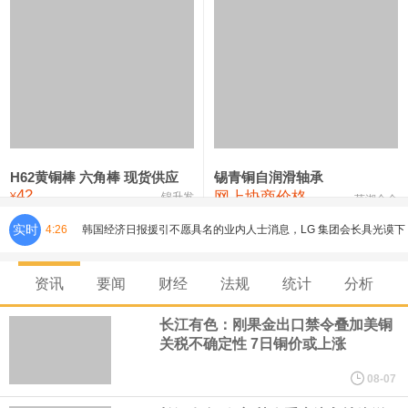
铸造铝合金锭(ZLD104)
24,300—24,500
24,400
200
压铸锌合金锭
26,500—26,700
26,600
250
硫酸镍
32,400—33,800
33,100
0
氯化镍
38,300—40,300
39,300
0
H62黄铜棒 六角棒 现货供应
锡青铜自润滑轴承
42
网上协商价格
¥
锦升发
芜湖合金
实时
4:26
韩国经济日报援引不愿具名的业内人士消息，LG 集团会长具光谟下
周将在硅谷的英伟达总部与黄仁勋会面。具光谟与黄仁勋曾于 6 月
资讯
要闻
财经
法规
统计
分析
在首尔会晤，并宣布在机器人、人工智能基础设施、自动驾驶等领
长江有色：刚果金出口禁令叠加美铜
关税不确定性 7日铜价或上涨
域开展合作；此后，LG CNS 及 LG 旗下其他子公司约 30 名高管已
08-07