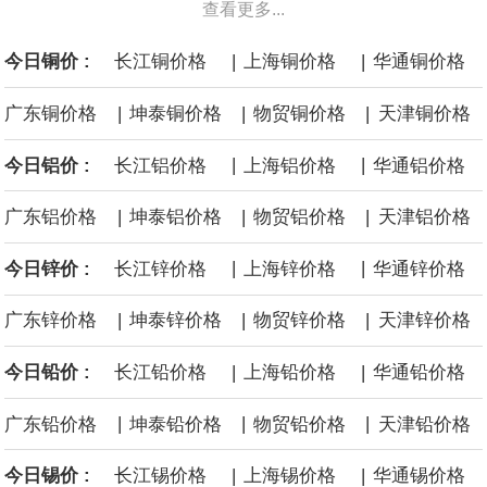
查看更多...
导致青少年心理健康问题及利用其产品进行性剥削的行为，承担
|
|
今日铜价 :
长江铜价格
上海铜价格
华通铜价格
3.75亿美元的罚款。这5.67亿美元是在3.75亿美元罚款基础上追加
|
|
|
广东铜价格
坤泰铜价格
物贸铜价格
天津铜价格
的补救金，二者叠加达9.42亿美元。
|
|
今日铝价 :
长江铝价格
上海铝价格
华通铝价格
白宫已邀请美国关键矿产行业的顶级高管周五与总统唐纳德·特朗普
|
|
|
广东铝价格
坤泰铝价格
物贸铝价格
天津铝价格
会面。据知情人士透露，此次活动旨在展示为促进关键矿产开发和
|
|
今日锌价 :
长江锌价格
上海锌价格
华通锌价格
加工所做的努力，并计划公布一些交易和谅解备忘录。
|
|
|
广东锌价格
坤泰锌价格
物贸锌价格
天津锌价格
当地时间8月6日，德国能源企业RWE旗下美国海上风电业务已与美
|
|
今日铅价 :
长江铅价格
上海铅价格
华通铅价格
国内政部达成和解协议，美国政府支付12.2亿美元和解资金，RWE
|
|
|
广东铅价格
坤泰铅价格
物贸铅价格
天津铅价格
将放弃位于纽约湾、加州近海和路易斯安那州近海的海上风电租赁
|
|
今日锡价 :
长江锡价格
上海锡价格
华通锡价格