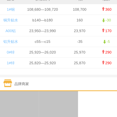
1#铜
108,680—108,720
108,700
360
铜升贴水
b140—b180
160
-30
A00铝
23,950—23,990
23,970
170
铝升贴水
c55—c15
-35
-5
0#锌
25,920—26,020
25,970
290
1#锌
25,820—25,920
25,870
290
1#铅
15,700—15,800
15,750
50
品牌商家
1#锡
434,000—436,000
435,000
-750
1#镍
129,550—130,750
130,150
-1,650
1#白银
15,100—15,110
15,105
-70
钯金
323—325
324
0