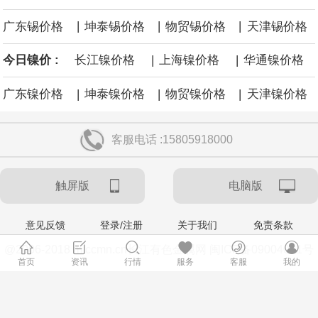
权益。
|
|
|
广东锡价格
坤泰锡价格
物贸锡价格
天津锡价格
据广钢气体消息，8月6日，广钢气体与韩国头部工业气体服务商
|
|
今日镍价 :
长江镍价格
上海镍价格
华通镍价格
AirFirst正式签署实质性长期战略合作协议。双方将建立常态化技术
|
|
|
广东镍价格
坤泰镍价格
物贸镍价格
天津镍价格
共创与市场联动机制，围绕广钢气体自研的“Super-N”超高纯制氮解
客服电话 :15805918000
决方案开展联合迭代与场景优化，针对韩国先进半导体制程标准持
触屏版
电脑版
续打磨定制化供气体系，推动技术方案在海外高端产线完成验证与
规模化交付。
意见反馈
登录/注册
关于我们
免责条款
@2006-2018 m.ccmn.cn长江有色金属网 闽ICP备09004021号
央行今日开展10亿元7天逆回购操作，投标量10亿元，中标量10亿
首页
资讯
行情
服务
客服
我的
加关注
微信公众号cjys_cn
元，操作利率为1.40%，与此前持平。