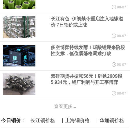
他与赫格塞思就弹药短缺问题发生冲突的报道是“完全没有根据的谣
08-07
长江有色: 伊朗禁令重启注入地缘溢
言”，他对赫格塞思所做的工作“非常满意”。
价 7日铝价或上涨
纽约期银突破64美元/盎司，日内涨3.91%。
08-07
多空博弈持续发酵！碳酸锂迎来阶段
据报道，威刚近日在法说会上表示，在需求增加、价格走高及货源
性支撑，低位震荡格局难打破
稳定的三大有利因素带动下，预期第3季度营运将优于第2季度，并
08-07
双硅期货共振涨56元！硅铁2609报
进一步扩大全年营运成果。
5,934元，钢厂利润与开工率博弈
美国国会预算办公室（CBO）于当地时间5日发布报告称，美国海军
08-07
查看更多...
计划建造的15艘核动力“特朗普级”（Trump-class）战列舰，从研发
|
|
今日铜价 :
长江铜价格
上海铜价格
华通铜价格
到采购的总费用可能高达2750亿美元，为美国有史以来最昂贵的水