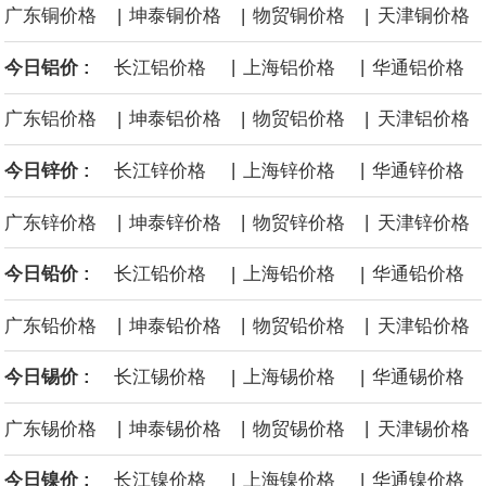
|
|
|
广东铜价格
坤泰铜价格
物贸铜价格
天津铜价格
面战舰项目之一。 根据CBO的初步估算，首舰造价约234亿美元，
|
|
今日铝价 :
长江铝价格
上海铝价格
华通铝价格
后续14艘平均每艘约180亿美元。
|
|
|
广东铝价格
坤泰铝价格
物贸铝价格
天津铝价格
黄金价格有望录得自今年1月以来最大单周涨幅。油价走弱为金价提
|
|
今日锌价 :
长江锌价格
上海锌价格
华通锌价格
供支撑，同时投资者正等待美国非农就业数据，以寻找美国利率前
|
|
|
广东锌价格
坤泰锌价格
物贸锌价格
天津锌价格
景的线索。StoneX高级分析师马特·辛普森表示，中东和平前景改善
|
|
今日铅价 :
长江铅价格
上海铅价格
华通铅价格
令市场通胀预期下降，推动黄金价格从此前持续数周、位于4000美
|
|
|
广东铅价格
坤泰铅价格
物贸铅价格
天津铅价格
元上方的盘整区间中进一步上涨。
|
|
今日锡价 :
长江锡价格
上海锡价格
华通锡价格
海力士：龙仁工厂将生产高带宽内存（HBM）及其他下一代动态随
|
|
|
广东锡价格
坤泰锡价格
物贸锡价格
天津锡价格
机存取存储器（DRAM）。
|
|
今日镍价 :
长江镍价格
上海镍价格
华通镍价格