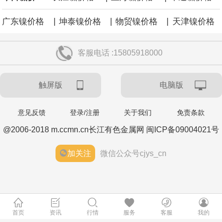
|
|
|
广东镍价格
坤泰镍价格
物贸镍价格
天津镍价格
客服电话 :15805918000
触屏版
电脑版
意见反馈
登录/注册
关于我们
免责条款
@2006-2018 m.ccmn.cn长江有色金属网 闽ICP备09004021号
加关注
微信公众号cjys_cn
首页
资讯
行情
服务
客服
我的