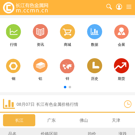
行情
资讯
商城
数据
会展
铜
铝
锌
历史
期货
08月07日
长江
有色金属价格行情
长江
广东
佛山
天津
品名
价格区间
均价
涨跌