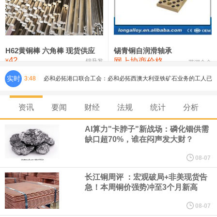
铸造铝合金锭(ZLD104)
24,300—24,500
24,400
200
压铸锌合金锭
26,500—26,700
26,600
250
硫酸镍
32,400—33,800
33,100
0
H62黄铜棒 六角棒 现货供应
锡青铜自润滑轴承
42
网上协商价格
氯化镍
38,300—40,300
39,300
0
¥
锦升发
芜湖合金
实时
3:48
必和必拓港口联合工会：必和必拓西澳大利亚铁矿石业务的工人已
通知，将于8月9日实施24小时停工。
资讯
要闻
财经
法规
统计
分析
8月7日，宇树科技董事长王兴兴网上路演时表示，报告期内，公司
AI算力"卡脖子"新战场：磷化铟供需
缺口超70%，谁在闷声发大财？
研发费用金额分别为4,995.18万元、7,001.70万元、14,496.56万
08-07
元，最近3年复合增长率达70.36%，呈快速增长趋势，并形成多项
长江铜周评 ：宏观破局+非美现货告
急！本周铜价强势冲至3个月新高
核心技术和知识产权。截至2026年1月31日，公司拥有262项专利权
08-07