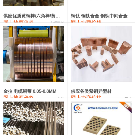
2202#硅
14,100—14,300
14,200
0
金属硅3303#-2202#
10,400—14,200
12,300
0
供应优质黄铜棒/六角棒/黄铜方板
铜钛 铜钛合金 铜钛中间合金
网上协商价格
网上协商价格
十堰同创
金属硅553#-331#
9,400—10,800
10,100
100
漆包线
111,970—115,970
113,970
360
磷铜合金
110,800—117,600
114,200
400
无氧铜丝(硬)
109,710—110,010
109,860
360
R410A专用紫铜管
113,700—113,700
113,700
360
铸造铝合金锭(A356.2)
24,300—24,700
24,500
200
金拉 电缆铜带 0.05-0.8MM
供应各类紫铜异型材
网上协商价格
网上协商价格
金拉
骏达
铸造铝合金锭(A380）
26,300—26,500
26,400
100
铝合金ADC12
24,200—24,400
24,300
100
铸造铝合金锭(ZL102)
24,300—24,500
24,400
200