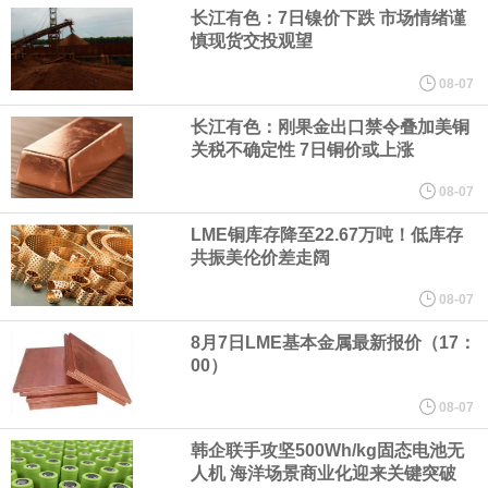
（含境内发明专利20项）。
长江有色：7日镍价下跌 市场情绪谨
慎现货交投观望
纽约期银日内涨4%，现报64.08美元/盎司。
08-07
宇树科技董事长、总经理兼首席技术官王兴兴在网上路演时表示，
长江有色：刚果金出口禁令叠加美铜
关税不确定性 7日铜价或上涨
经过多年研发创新和技术积累，公司逐步形成了包括一体化关节集
08-07
LME铜库存降至22.67万吨！低库存
成技术、高紧凑度机器人身体集成技术、机器人激光雷达全自研核
共振美伦价差走阔
心技术等多项已商业化应用的核心技术并已应用于公司的高性能通
08-07
8月7日LME基本金属最新报价（17：
用人形机器人、四足机器人等产品。
00）
美国总统特朗普6日否认他对国防部长赫格塞思不满，称对赫格塞思
08-07
韩企联手攻坚500Wh/kg固态电池无
所做的工作“非常满意”。特朗普在社交媒体上发帖称，一些媒体有关
人机 海洋场景商业化迎来关键突破