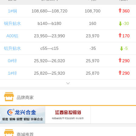
1#铜
108,680—108,720
108,700
360
铜升贴水
b140—b180
160
-30
A00铝
23,950—23,990
23,970
170
铝升贴水
c55—c15
-35
-5
0#锌
25,920—26,020
25,970
290
1#锌
25,820—25,920
25,870
290
1#铅
15,700—15,800
15,750
50
品牌商家
1#锡
434,000—436,000
435,000
-750
1#镍
129,550—130,750
130,150
-1,650
1#白银
15,100—15,110
15,105
-70
商城推荐
钯金
323—325
324
0